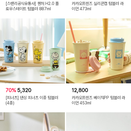
[스탠리공식유통사] 퀜처 H2.0 플
카카오프렌즈 실리콘캡 텀블러 라
로우스테이트 텀블러 887ml
이언 473ml
70%
5,320
12,800
[피너츠] 댄싱 피너츠 이중 텀블러
카카오프렌즈 베이직PP 텀블러 라
(4종)
이언 453ml