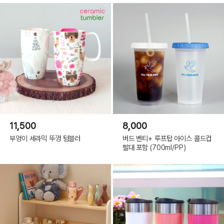
11,500
8,000
부엉이 세라믹 뚜껑 텀블러
버드 벤티+ 루프탑 아이스 콜드컵
빨대 포함 (700ml/PP)