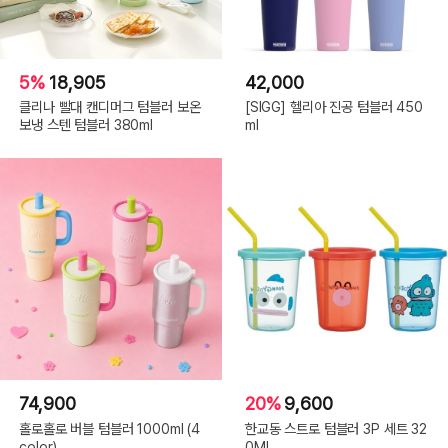
5%
18,905
42,000
클리나 빨대 캔디머그 텀블러 보온
[SIGG] 헬리아 진공 텀블러 450
보냉 스텐 텀블러 380ml
ml
74,900
20%
9,600
홀로홀로 버블 텀블러 1000ml (4
한교동 스트로 텀블러 3P 세트 32
color)
0ML