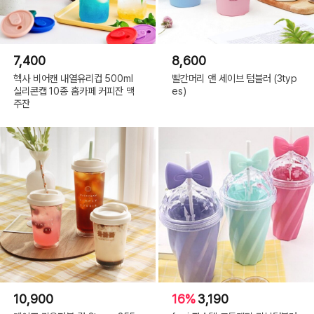
7,400
8,600
헥사 비어캔 내열유리컵 500ml
빨간머리 앤 세이브 텀블러 (3typ
실리콘캡 10종 홈카페 커피잔 맥
es)
주잔
10,900
16%
3,190