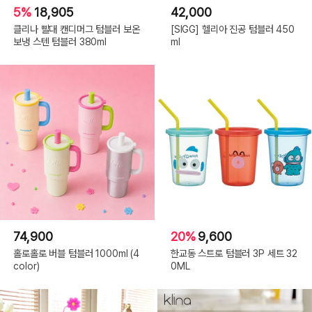
5%
18,905
42,000
클리나 빨대 캔디머그 텀블러 보온
[SIGG] 헬리아 진공 텀블러 450
보냉 스텐 텀블러 380ml
ml
74,900
20%
9,600
홀로홀로 버블 텀블러 1000ml (4
한교동 스트로 텀블러 3P 세트 32
color)
0ML