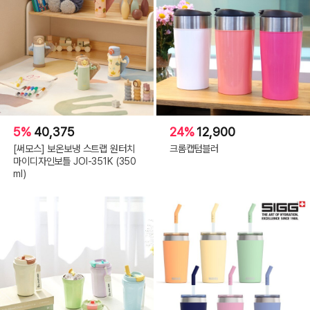
5%
40,375
24%
12,900
[써모스] 보온보냉 스트랩 원터치
크롬캡텀블러
마이디자인보틀 JOI-351K (350
ml)