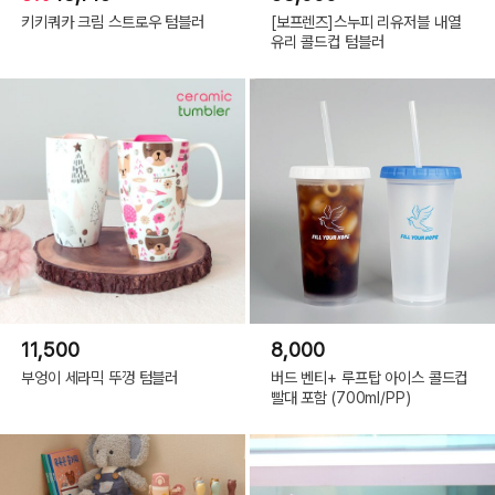
키키쿼카 크림 스트로우 텀블러
[보프렌즈]스누피 리유저블 내열
유리 콜드컵 텀블러
11,500
8,000
부엉이 세라믹 뚜껑 텀블러
버드 벤티+ 루프탑 아이스 콜드컵
빨대 포함 (700ml/PP)