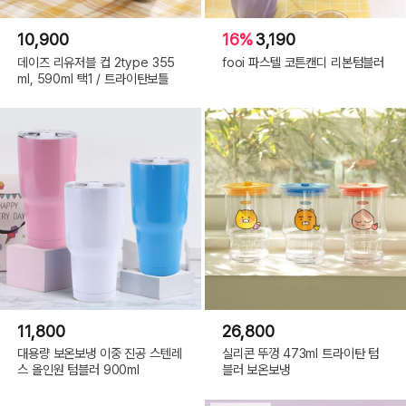
10,900
16%
3,190
데이즈 리유저블 컵 2type 355
fooi 파스텔 코튼캔디 리본텀블러
ml, 590ml 택1 / 트라이탄보틀
11,800
26,800
대용량 보온보냉 이중 진공 스텐레
실리콘 뚜껑 473ml 트라이탄 텀
스 올인원 텀블러 900ml
블러 보온보냉