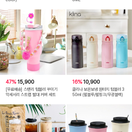
47%
15,900
16%
10,900
[무료배송] 스탠리 텀블러 꾸미기
클리나 보온보냉 원터치 텀블러 3
악세서리 스트랩 빨대 커버 세트
50ml (펄블루/펄핑크/무광블랙)