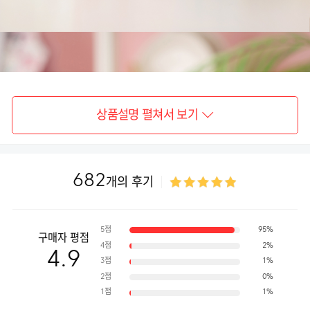
상품설명 펼쳐서 보기
682
개의 후기
5점
95%
구매자 평점
4점
2%
4.9
3점
1%
2점
0%
1점
1%