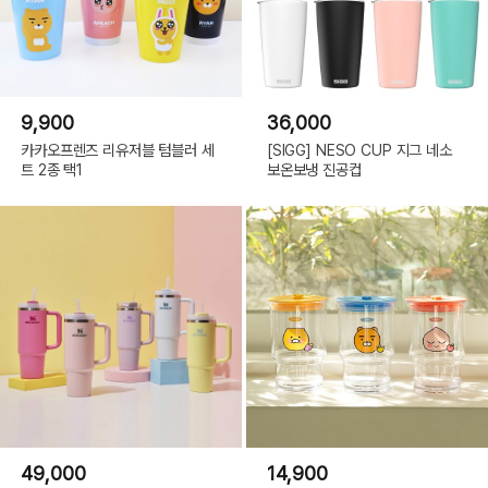
9,900
36,000
카카오프렌즈 리유저블 텀블러 세
[SIGG] NESO CUP 지그 네소
트 2종 택1
보온보냉 진공컵
49,000
14,900