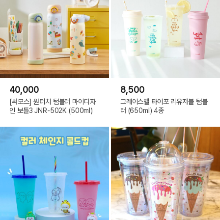
40,000
8,500
[써모스] 원터치 텀블러 마이디자
그레이스벨 타이포 리유저블 텀블
인 보틀3 JNR-502K (500ml)
러 (650ml) 4종