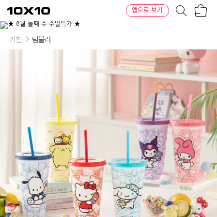
장
텐
앱으로 보기
바
바
구
이
니
텐
키친
텀블러