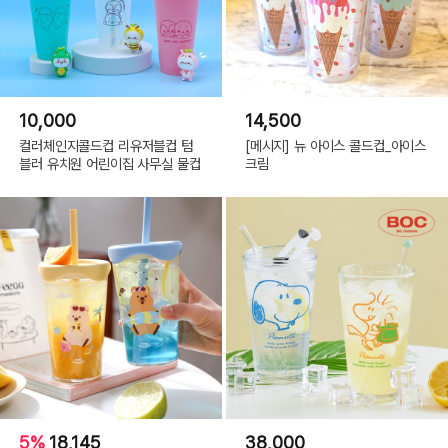
10,000
14,500
컬러체인지콜드컵 리유저블컵 텀
[메시지] 뉴 아이스 콜드컵_아이스
블러 유치원 어린이집 사무실 물컵
크림
5%
18,145
38,000