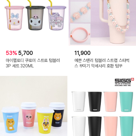
53%
5,700
11,900
마이멜로디 쿠로미 스트로 텀블러
예쁜 스탠리 텀블러 스트랩 스타벅
3P 세트 320ML
스 꾸미기 악세사리 호환 텀꾸