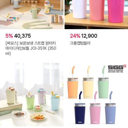
5%
40,375
24%
12,900
[써모스] 보온보냉 스트랩 원터치
크롬캡텀블러
마이디자인보틀 JOI-351K (350
ml)