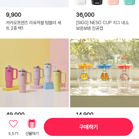
9,900
36,000
카카오프렌즈 리유저블 텀블러 세
[SIGG] NESO CUP 지그 네소
트 2종 택1
보온보냉 진공컵
49,000
14,900
[스탠리공식유통사] 퀜처 H2.0 플
카카오프렌즈 실리콘캡 텀블러 라
구매하기
로우스테이트 텀블러 887ml
이언 473ml
5,571
선물하기