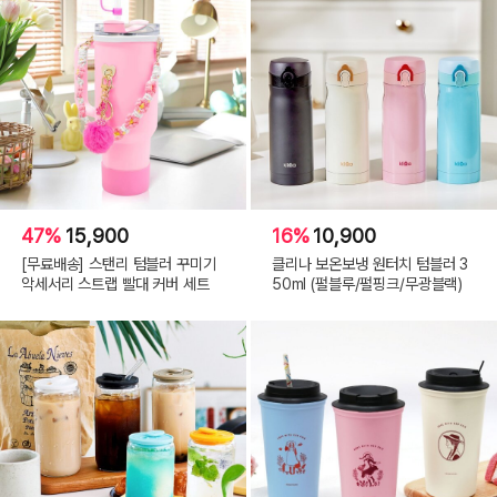
47%
15,900
16%
10,900
[무료배송] 스탠리 텀블러 꾸미기
클리나 보온보냉 원터치 텀블러 3
악세서리 스트랩 빨대 커버 세트
50ml (펄블루/펄핑크/무광블랙)