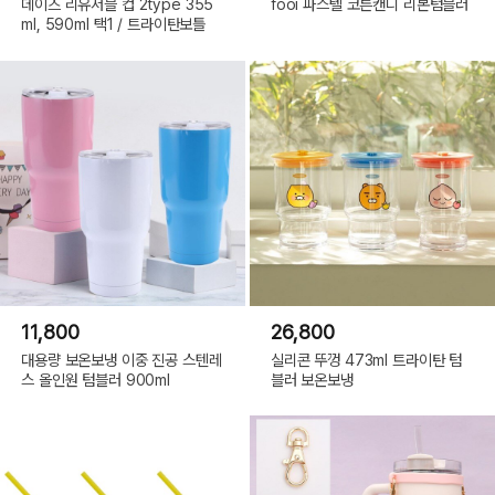
데이즈 리유저블 컵 2type 355
fooi 파스텔 코튼캔디 리본텀블러
ml, 590ml 택1 / 트라이탄보틀
11,800
26,800
대용량 보온보냉 이중 진공 스텐레
실리콘 뚜껑 473ml 트라이탄 텀
스 올인원 텀블러 900ml
블러 보온보냉