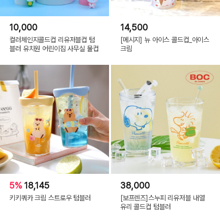
10,000
14,500
컬러체인지콜드컵 리유저블컵 텀
[메시지] 뉴 아이스 콜드컵_아이스
블러 유치원 어린이집 사무실 물컵
크림
5%
18,145
38,000
키키쿼카 크림 스트로우 텀블러
[보프렌즈]스누피 리유저블 내열
유리 콜드컵 텀블러