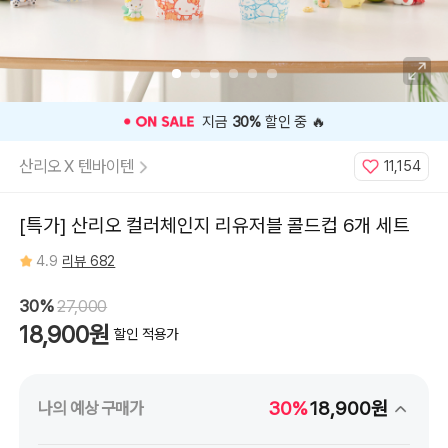
⭐️ 고객 평점
4.9
인기 상품 ⭐️
산리오 X 텐바이텐
11,154
[특가] 산리오 컬러체인지 리유저블 콜드컵 6개 세트
4.9
리뷰 682
30%
27,000
18,900원
할인 적용가
30%
18,900원
나의 예상 구매가