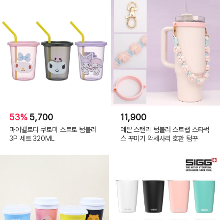
53%
5,700
11,900
마이멜로디 쿠로미 스트로 텀블러
예쁜 스탠리 텀블러 스트랩 스타벅
3P 세트 320ML
스 꾸미기 악세사리 호환 텀꾸