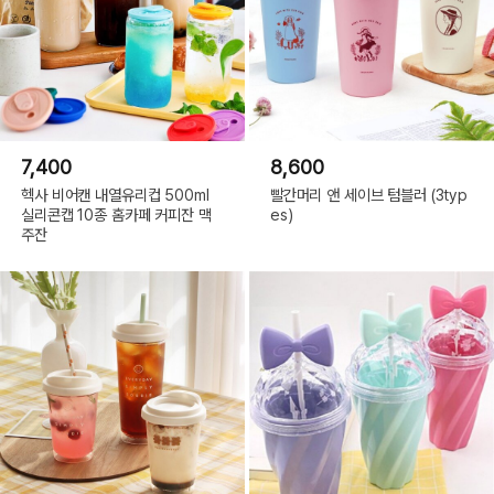
7,400
8,600
헥사 비어캔 내열유리컵 500ml
빨간머리 앤 세이브 텀블러 (3typ
실리콘캡 10종 홈카페 커피잔 맥
es)
주잔