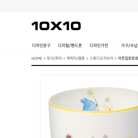
디자인문구
디지털/핸드폰
디자인가전
가구/수납
HOME
>
토이/취미
>
캐릭터/웹툰
>
스튜디오지브리
>
이웃집토토