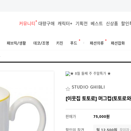
커뮤니티
대량구매
캐릭터+
기획전
베스트
신상품
할인
패브릭/생활
데코/조명
키친
푸드
패션의류
패션잡화
로
STUDIO GHIBLI
[이웃집 토토로] 머그컵(토토로
판매가
75,000원
할인의 참견
월 12,500원
무이자 