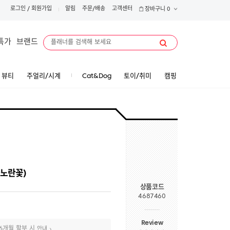
로그인
/
회원가입
알림
주문/배송
고객센터
장바구니
0
특가
브랜드
뷰티
주얼리/시계
Cat&Dog
토이/취미
캠핑
와노란꽃)
상품코드
4687460
Review
6개월 할부 시
안내