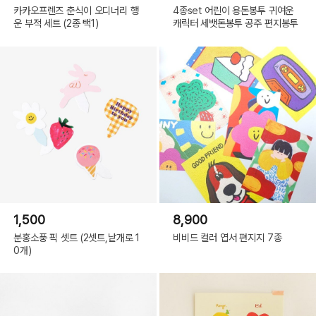
카카오프렌즈 춘식이 오디너리 행
4종set 어린이 용돈봉투 귀여운
운 부적 세트 (2종 택1)
캐릭터 세뱃돈봉투 공주 편지봉투
1,500
8,900
분홍소풍 픽 셋트 (2셋트,낱개로 1
비비드 컬러 엽서 편지지 7종
0개)