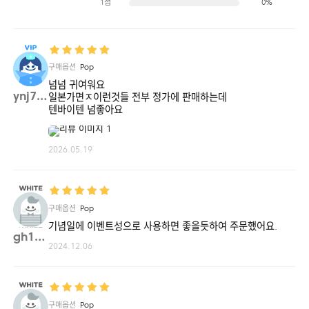
1점
0%
구매옵션
Pop
넘넘 귀여워요
ynj7**
일본가면ㅈ이런것들 전부 정가에 판매하는데
텐바이텐 넘좋아요
2026.05.19
상품상세
사이즈 : 본체 60mm 너비 60mm 끈 220mm
구성 : 박스 1개 / 갈랜드 씰(글자 포함) 5개 / 갈랜드씰(글자 제외) 5개
원산지 : 일본
구매옵션
Pop
기념일에 이벤트성으로 사용하면 좋을듯하여 주문했어요.
gh19**
2024.12.06
구매옵션
Pop