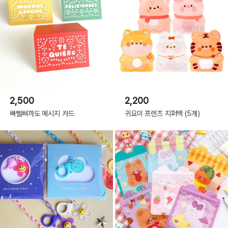
2,500
2,200
빠뻴삐까도 메시지 카드
귀요미 프렌즈 지퍼백 (5개)