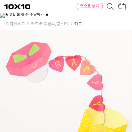
장
텐
앱으로 보기
바
바
구
이
이
니
텐
상
품
디자인문구
카드/편지봉투/포스터
카드
의
옵
션
-
옵
션:
Pop