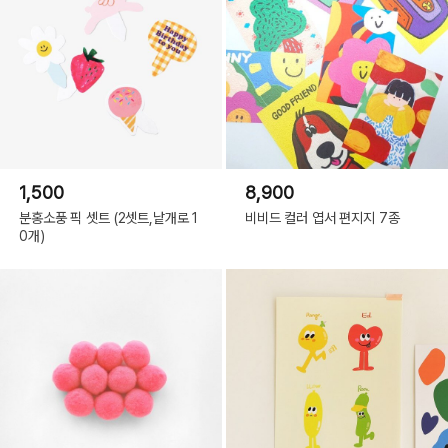
1,500
8,900
분홍소풍 픽 셋트 (2셋트,낱개로 1
비비드 컬러 엽서 편지지 7종
0개)