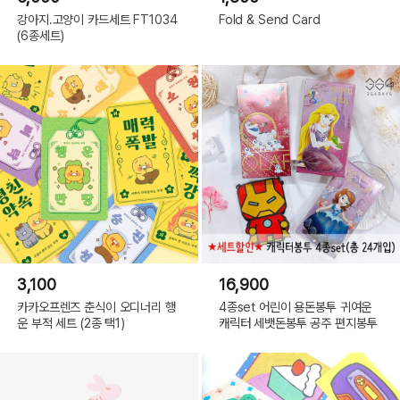
강아지.고양이 카드세트 FT1034
Fold & Send Card
(6종세트)
3,100
16,900
카카오프렌즈 춘식이 오디너리 행
4종set 어린이 용돈봉투 귀여운
운 부적 세트 (2종 택1)
캐릭터 세뱃돈봉투 공주 편지봉투