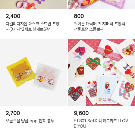
2,400
800
디엘리디자인 마스크 스트랩 포장
귀여운 캐릭터 귀 지퍼백 포장백
지(3가지*2세트 낱개로6장
선물포장 소품보관
2,700
9,600
오물오물 냠냠 opp 접착 봉투
FT801 Set 미니하트카드 I LOV
E YOU