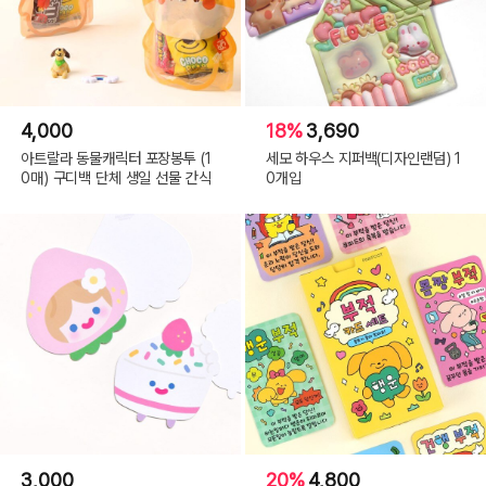
4,000
18%
3,690
아트랄라 동물캐릭터 포장봉투 (1
세모 하우스 지퍼백(디자인랜덤) 1
0매) 구디백 단체 생일 선물 간식
0개입
3,000
20%
4,800