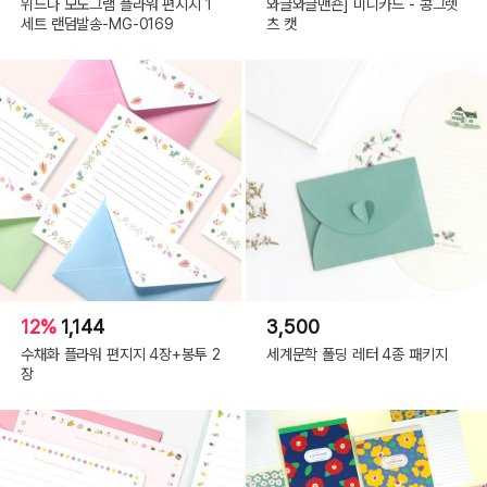
위드나 모노그램 플라워 편지지 1
와글와글맨숀] 미니카드 - 콩그렛
세트 랜덤발송-MG-0169
츠 캣
12%
1,144
3,500
수채화 플라워 편지지 4장+봉투 2
세계문학 폴딩 레터 4종 패키지
장