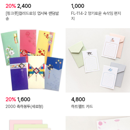
20%
2,400
1,000
[핑크풋]컬러드로잉 엽서북 랜덤발
FL-114-2 향기로운 속삭임 편지
송
지
20%
1,600
4,800
2000 축하봉투(세로형)
하트펠트 카드