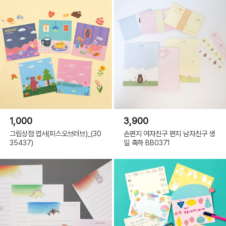
1,000
3,900
그림상점 엽서(피스오브러브)_(30
손편지 여자친구 편지 남자친구 생
35437)
일 축하 BB0371