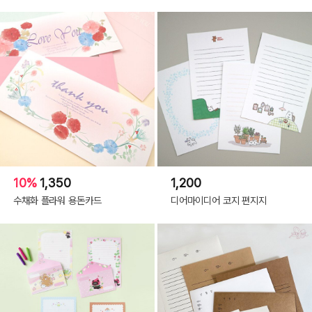
상품상세
10%
1,350
1,200
사이즈 : 봉투 55mm 길이 75mm 너비 75mm / 편지지 80mm 길이 80mm
수채화 플라워 용돈카드
디어마이디어 코지 편지지
너비 110mm
구성 : 봉투 1장 편지지 2장 접착 양면 테이프 3개
원산지 : 일본