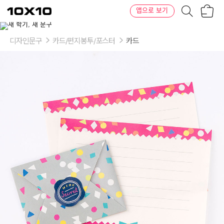
장
텐
앱으로 보기
바
바
구
이
이
니
텐
상
품
디자인문구
카드/편지봉투/포스터
카드
의
옵
션
-
옵
션:
Pop,
Pastel