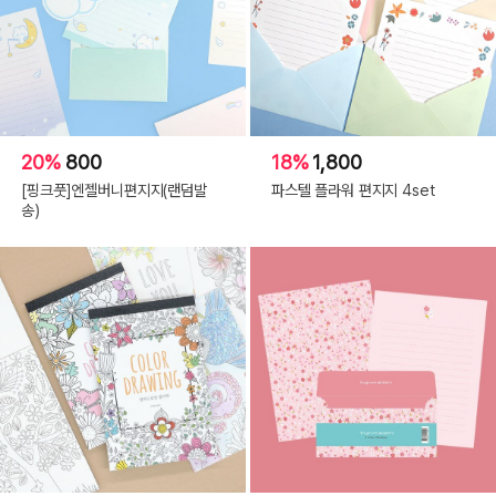
20%
800
18%
1,800
[핑크풋]엔젤버니편지지(랜덤발
파스텔 플라워 편지지 4set
송)