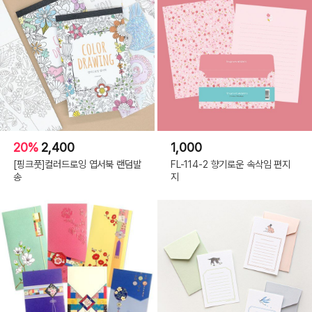
20%
2,400
1,000
[핑크풋]컬러드로잉 엽서북 랜덤발
FL-114-2 향기로운 속삭임 편지
송
지