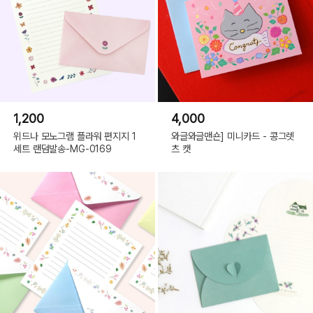
1,200
4,000
위드나 모노그램 플라워 편지지 1
와글와글맨숀] 미니카드 - 콩그렛
세트 랜덤발송-MG-0169
츠 캣