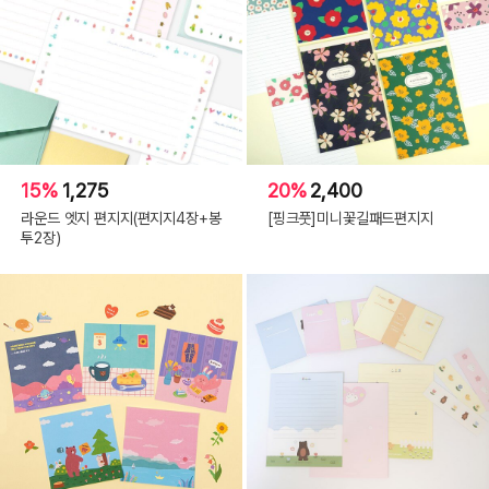
15%
1,275
20%
2,400
라운드 엣지 편지지(편지지4장+봉
[핑크풋]미니꽃길패드편지지
투2장)