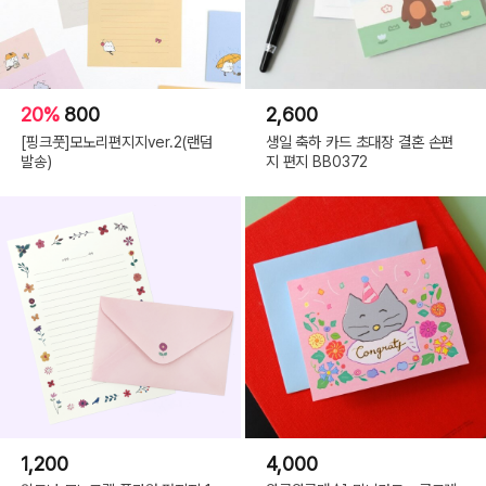
20%
800
2,600
[핑크풋]모노리편지지ver.2(랜덤
생일 축하 카드 초대장 결혼 손편
발송)
지 편지 BB0372
1,200
4,000