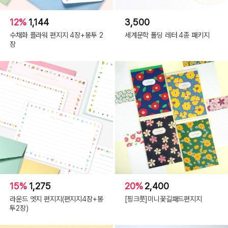
12%
1,144
3,500
수채화 플라워 편지지 4장+봉투 2
세계문학 폴딩 레터 4종 패키지
장
15%
1,275
20%
2,400
라운드 엣지 편지지(편지지4장+봉
[핑크풋]미니꽃길패드편지지
투2장)