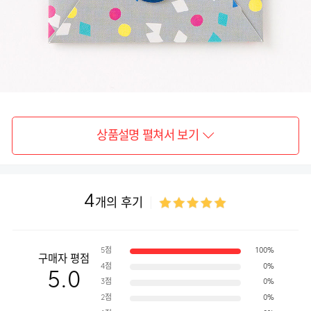
상품설명 펼쳐서 보기
4
개의 후기
5점
100%
구매자 평점
4점
0%
5.0
3점
0%
2점
0%