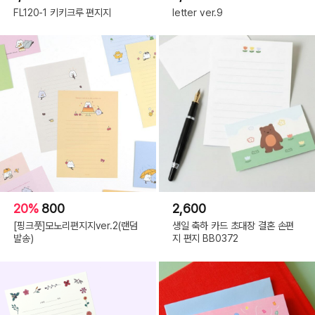
FL120-1 키키크루 편지지
letter ver.9
20%
800
2,600
[핑크풋]모노리편지지ver.2(랜덤
생일 축하 카드 초대장 결혼 손편
발송)
지 편지 BB0372
Pastel