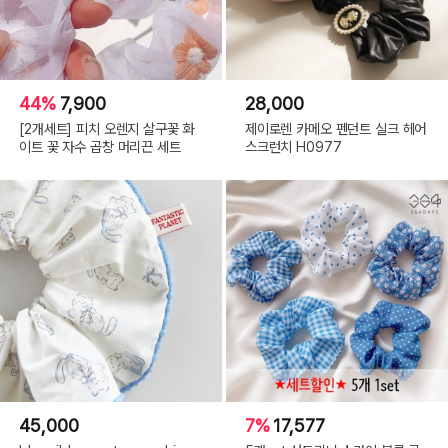
44%
7,900
28,000
[2개세트] 피치 오렌지 살구꽃 화
제이로렌 카메오 펜던트 실크 헤어
이트 꽃 자수 곱창 머리끈 세트
스크런치 H0977
45,000
7%
17,577