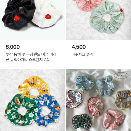
6,000
4,500
부산 동백 꽃 곱창밴드 여성 머리
매쉬체크 슈슈
끈 동백아가씨 스크런치 2종