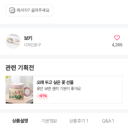
뭐사지? 골라주세요
보키
4,286
디자인문구
관련 기획전
오래 두고 싶은 꽃 선물
꽃만 보면 괜히 기분이 좋아요
~91%
상품설명
기본정보
상품후기
1
Q&A
1