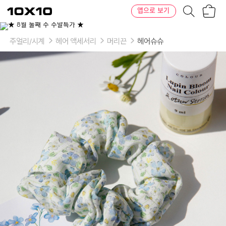
장
텐
앱으로 보기
바
바
구
이
니
텐
주얼리/시계
헤어 액세서리
머리끈
헤어슈슈