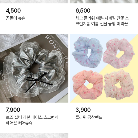
4,500
6,500
곰돌이 슈슈
체크 플라워 예쁜 사계절 잔꽃 스
크런치봄 여름 선물 곱창 머리끈
7,900
3,900
로죠 실버 리본 레이스 스크런치
플라워 곱창밴드
헤어끈 헤어슈슈