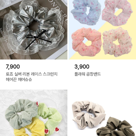
7,900
3,900
로죠 실버 리본 레이스 스크런치
플라워 곱창밴드
헤어끈 헤어슈슈