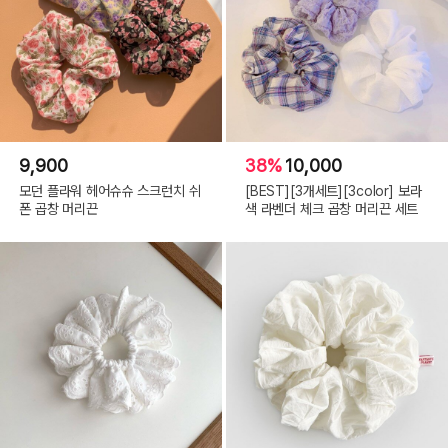
9,900
38%
10,000
모던 플라워 헤어슈슈 스크런치 쉬
[BEST][3개세트][3color] 보라
폰 곱창 머리끈
색 라벤더 체크 곱창 머리끈 세트