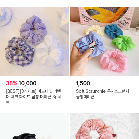
38%
10,000
1,500
[BEST][3개세트] 미드나잇 라벤
Soft Scrunchie 무지스크런치
더 체크 화이트 곱창 머리끈 3p세
곱창머리끈
트