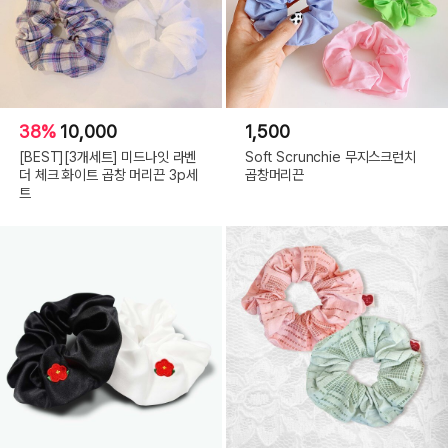
38%
10,000
1,500
[BEST][3개세트] 미드나잇 라벤
Soft Scrunchie 무지스크런치
더 체크 화이트 곱창 머리끈 3p세
곱창머리끈
트