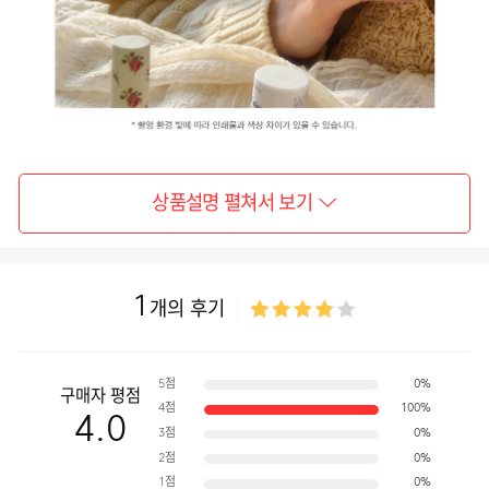
상품설명 펼쳐서 보기
1
개의 후기
5점
0%
구매자 평점
4점
100%
4.0
3점
0%
2점
0%
1점
0%