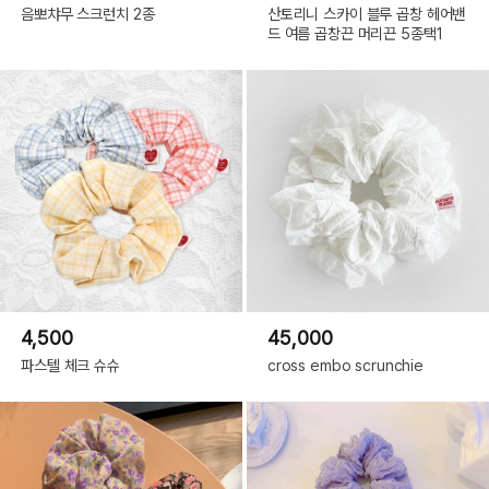
음뽀챠무 스크런치 2종
산토리니 스카이 블루 곱창 헤어밴
드 여름 곱창끈 머리끈 5종택1
4,500
45,000
파스텔 체크 슈슈
cross embo scrunchie