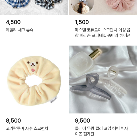
4,500
1,500
데일리 체크 슈슈
파스텔 코듀로이 스크런치 여성 곱
창 머리끈 포니테일 똥머리 헤어끈
8,500
9,500
코리락쿠마 자수 스크런치
클레이 무광 컬러 꼬임 헤어 빅사
이즈 집게핀