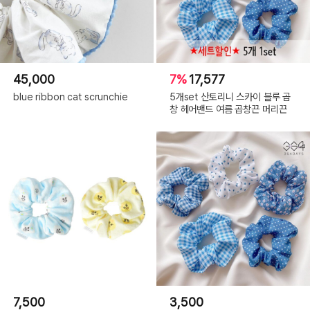
45,000
7%
17,577
blue ribbon cat scrunchie
5개set 산토리니 스카이 블루 곱
창 헤어밴드 여름 곱창끈 머리끈
7,500
3,500