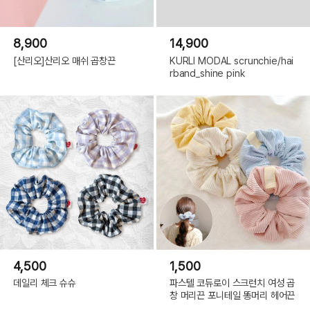
8,900
14,900
[산리오]산리오 매쉬 곱창끈
KURLI MODAL scrunchie/hai
rband_shine pink
4,500
1,500
데일리 체크 슈슈
파스텔 코듀로이 스크런치 여성 곱
창 머리끈 포니테일 똥머리 헤어끈