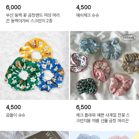
6,000
4,500
부산 동백 꽃 곱창밴드 여성 머리
매쉬체크 슈슈
끈 동백아가씨 스크런치 2종
4,500
6,500
곰돌이 슈슈
체크 플라워 예쁜 사계절 잔꽃 스
크런치봄 여름 선물 곱창 머리끈