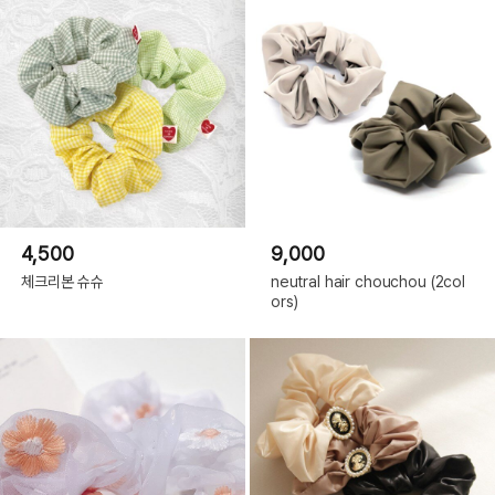
4,500
9,000
체크리본 슈슈
neutral hair chouchou (2col
ors)