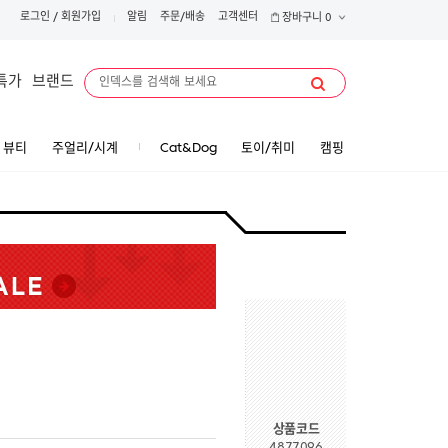
로그인
/
회원가입
알림
주문/배송
고객센터
장바구니
0
특가
브랜드
뷰티
주얼리/시계
Cat&Dog
토이/취미
캠핑
상품코드
4877096