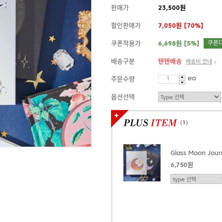
판매가
23,500원
할인판매가
7,050원 [70%]
쿠폰적용가
6,698원 [5%]
쿠폰
배송구분
텐텐배송
배송비 안내
ea
주문수량
옵션선택
(
1
)
Glass Moon Jour
6,750원