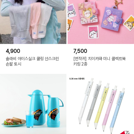
4,900
7,500
솔라비 아이스실크 쿨링 선스크린
[먼작귀] 치이카와 미니 콜렉트북
손팔 토시
키링 2종