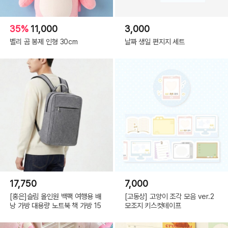
35%
11,000
3,000
벨리 곰 봉제 인형 30cm
날짜 생일 편지지 세트
17,750
7,000
[홍은]슬림 올인원 백팩 여행용 배
[고동상] 고양이 조각 모음 ver.2
낭 가방 대용량 노트북 책 가방 15
모조지 키스컷테이프