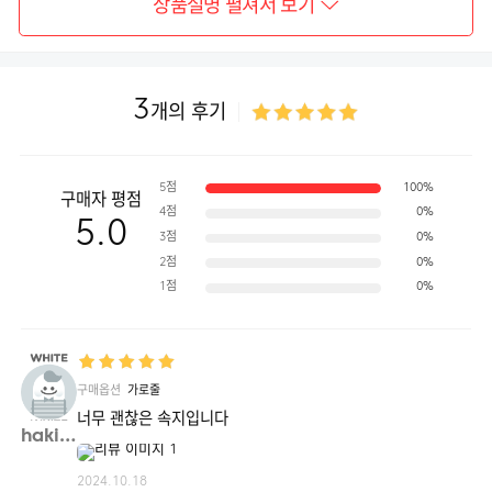
상품설명 펼쳐서 보기
3
개의 후기
5점
100%
구매자 평점
4점
0%
5.0
3점
0%
2점
0%
1점
0%
구매옵션
가로줄
너무 괜찮은 속지입니다
hakim**
2024.10.18