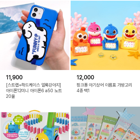
11,900
12,000
[스트랩+하드케이스 얼룩강아지]
핑크퐁 아기상어 이름표 가방고리
아이폰12미니 아이폰6 a50 노트
4종 택1
20울