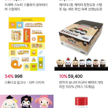
드레텍 스누피 스톱워치 공부타이
캐치티니핑 캐릭터 칭찬도장 스탬
머 스탑워치
프 6p 세트 확인 숙제 선생님도장
34%
998
10%
59,400
스튜디오 달고나 - 다꾸 스티커
먼작귀 모니터 피규어 캐릭터 가챠
히든 100% (1박스 15개입)