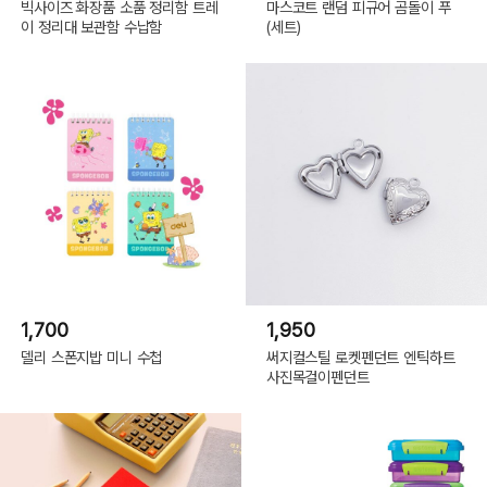
빅사이즈 화장품 소품 정리함 트레
마스코트 랜덤 피규어 곰돌이 푸
이 정리대 보관함 수납함
(세트)
1,700
1,950
델리 스폰지밥 미니 수첩
써지컬스틸 로켓펜던트 엔틱하트
사진목걸이펜던트