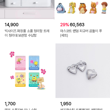
SIZE
A5 (148 x 210mm)
14,900
29%
60,563
구성
50매
빅사이즈 화장품 소품 정리함 트레
마스코트 랜덤 피규어 곰돌이 푸
제조국
대만
이 정리대 보관함 수납함
(세트)
수입/판매원
(주)텐바이텐
1,700
1,950
델리 스폰지밥 미니 수첩
써지컬스틸 로켓펜던트 엔틱하트