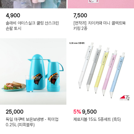
4,900
7,500
솔라비 아이스실크 쿨링 선스크린
[먼작귀] 치이카와 미니 콜렉트북
손팔 토시
키링 2종
25,000
5%
9,500
독일 마쿠텍 보온보냉병 - 픽미업
제로지볼 15도 5종세트 (흑5)
0.25L (피콕블루)