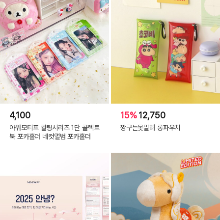
4,100
15%
12,750
아워모티프 퀼팅시리즈 1단 콜렉트
짱구는못말려 롱파우치
북 포카홀더 네컷앨범 포카홀더