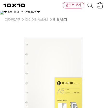
장
텐
앱으로 보기
바
바
구
이
이
니
텐
상
품
디자인문구
다이어리/플래너
리필/속지
의
옵
션
-
옵
션:
바
둑
판
무
늬,
가
로
줄,
공
백