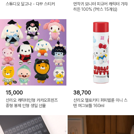
스튜디오 달고나 - 다꾸 스티커
먼작귀 모니터 피규어 캐릭터 가챠
히든 100% (1박스 15개입)
(C) 10X10.INC 2023(or COPYRIGHT(C) 2023 ALL RIGHTS RESERVED BY
10X10 INC)
15,000
38,700
산리오 캐릭터인형 카카오프렌즈
산리오 헬로키티 퍼피벌룬 미니 스
중형 봉제 인형 생일 선물
텐 머그보틀 160ml