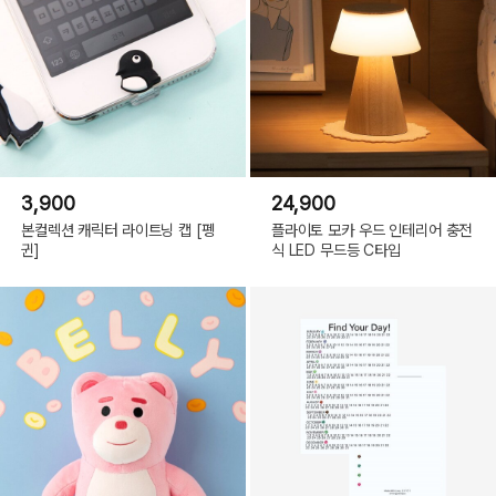
3,900
24,900
본컬렉션 캐릭터 라이트닝 캡 [펭
플라이토 모카 우드 인테리어 충전
귄]
식 LED 무드등 C타입