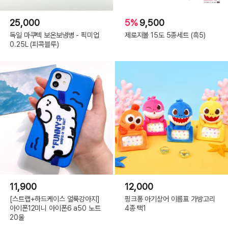
25,000
5%
9,500
독일 마쿠텍 보온보냉병 - 픽미업
제로지볼 15도 5종세트 (흑5)
0.25L (피콕블루)
11,900
12,000
[스트랩+하드케이스 얼룩강아지]
핑크퐁 아기상어 이름표 가방고리
아이폰12미니 아이폰6 a50 노트
4종 택1
20울