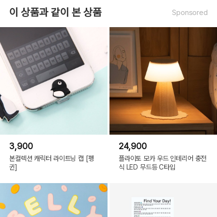
이 상품과 같이 본 상품
Sponsored
OPTION
3,900
24,900
바둑판 무늬 / 가로줄 / 공백
본컬렉션 캐릭터 라이트닝 캡 [펭
플라이토 모카 우드 인테리어 충전
귄]
식 LED 무드등 C타입