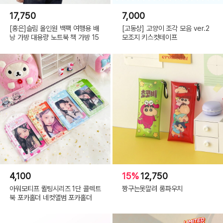
17,750
7,000
[홍은]슬림 올인원 백팩 여행용 배
[고동상] 고양이 조각 모음 ver.2
낭 가방 대용량 노트북 책 가방 15
모조지 키스컷테이프
4,100
15%
12,750
아워모티프 퀼팅시리즈 1단 콜렉트
짱구는못말려 롱파우치
북 포카홀더 네컷앨범 포카홀더