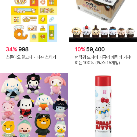
34%
998
10%
59,400
스튜디오 달고나 - 다꾸 스티커
먼작귀 모니터 피규어 캐릭터 가챠
히든 100% (1박스 15개입)