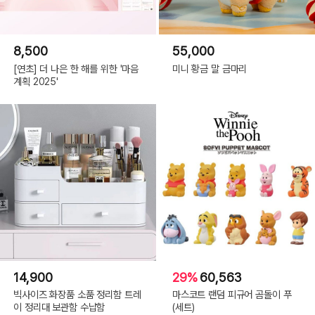
8,500
55,000
[연초] 더 나은 한 해를 위한 '마음
미니 황금 말 금마리
계획 2025'
14,900
29%
60,563
빅사이즈 화장품 소품 정리함 트레
마스코트 랜덤 피규어 곰돌이 푸
이 정리대 보관함 수납함
(세트)