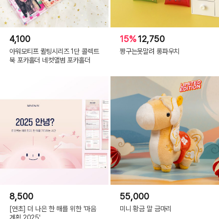
4,100
15%
12,750
아워모티프 퀼팅시리즈 1단 콜렉트
짱구는못말려 롱파우치
북 포카홀더 네컷앨범 포카홀더
8,500
55,000
[연초] 더 나은 한 해를 위한 '마음
미니 황금 말 금마리
계획 2025'