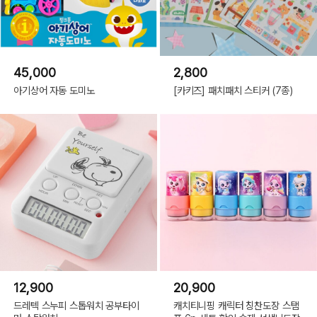
45,000
2,800
아기상어 자동 도미노
[카키즈] 패치패치 스티커 (7종)
12,900
20,900
드레텍 스누피 스톱워치 공부타이
캐치티니핑 캐릭터 칭찬도장 스탬