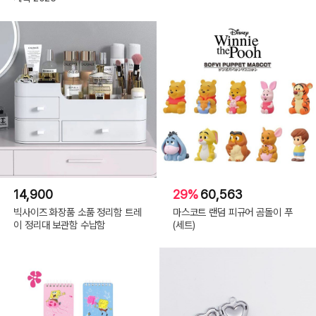
14,900
29%
60,563
빅사이즈 화장품 소품 정리함 트레
마스코트 랜덤 피규어 곰돌이 푸
이 정리대 보관함 수납함
(세트)