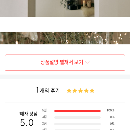
상품설명 펼쳐서 보기
1
개의 후기
5점
100%
구매자 평점
4점
0%
5.0
3점
0%