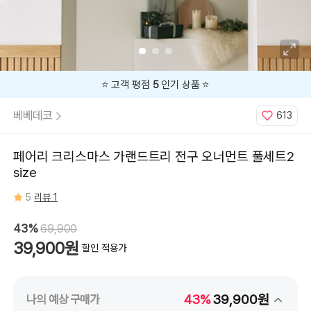
지금
43%
할인 중 🔥
베베데코
613
페어리 크리스마스 가랜드트리 전구 오너먼트 풀세트2
size
5
리뷰 1
43%
69,900
39,900원
할인 적용가
43%
39,900원
나의 예상 구매가