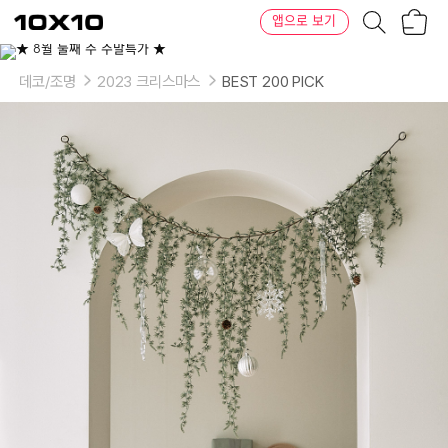
장
텐
앱으로 보기
바
바
구
이
이
니
텐
상
품
데코/조명
2023 크리스마스
BEST 200 PICK
의
옵
션
-
사
이
즈:
120cm,
180cm