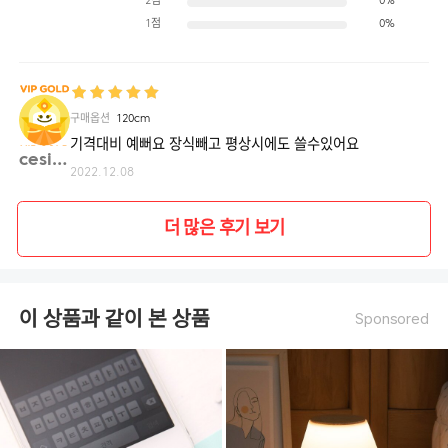
2점
0%
1점
0%
구매옵션
120cm
기격대비 예뻐요 장식빼고 평상시에도 쓸수있어요
cesil**
2022.12.08
더 많은 후기 보기
이 상품과 같이 본 상품
Sponsored