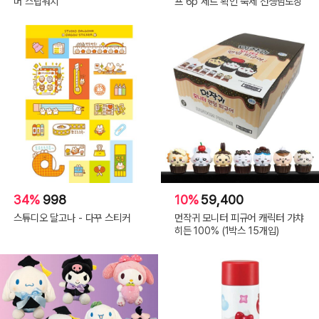
머 스탑워치
프 6p 세트 확인 숙제 선생님도장
34%
998
10%
59,400
스튜디오 달고나 - 다꾸 스티커
먼작귀 모니터 피규어 캐릭터 가챠
히든 100% (1박스 15개입)