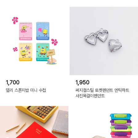
1,700
1,950
델리 스폰지밥 미니 수첩
써지컬스틸 로켓펜던트 엔틱하트
사진목걸이펜던트