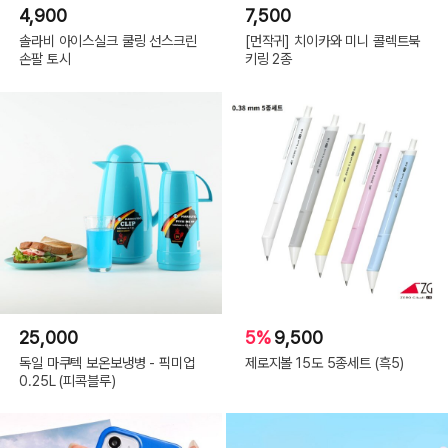
4,900
7,500
솔라비 아이스실크 쿨링 선스크린
[먼작귀] 치이카와 미니 콜렉트북
손팔 토시
키링 2종
25,000
5%
9,500
독일 마쿠텍 보온보냉병 - 픽미업
제로지볼 15도 5종세트 (흑5)
0.25L (피콕블루)