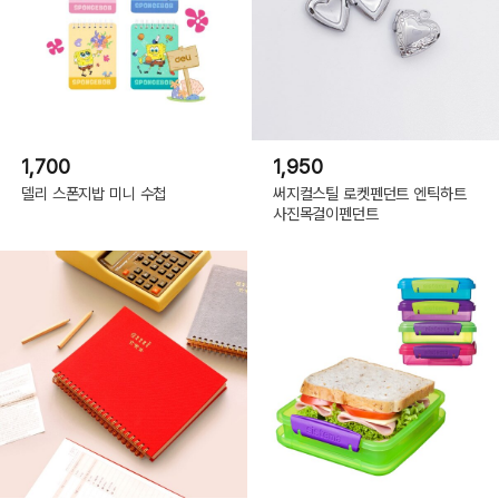
1,700
1,950
델리 스폰지밥 미니 수첩
써지컬스틸 로켓펜던트 엔틱하트
사진목걸이펜던트