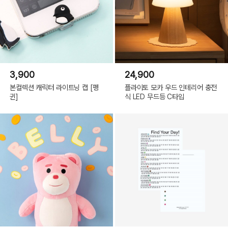
3,900
24,900
본컬렉션 캐릭터 라이트닝 캡 [펭
플라이토 모카 우드 인테리어 충전
귄]
식 LED 무드등 C타입