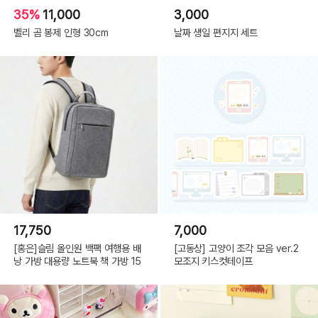
35%
11,000
3,000
벨리 곰 봉제 인형 30cm
날짜 생일 편지지 세트
17,750
7,000
[홍은]슬림 올인원 백팩 여행용 배
[고동상] 고양이 조각 모음 ver.2
낭 가방 대용량 노트북 책 가방 15
모조지 키스컷테이프