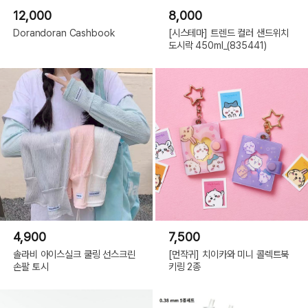
12,000
8,000
Dorandoran Cashbook
[시스테마] 트렌드 컬러 샌드위치
도시락 450ml_(835441)
4,900
7,500
솔라비 아이스실크 쿨링 선스크린
[먼작귀] 치이카와 미니 콜렉트북
손팔 토시
키링 2종