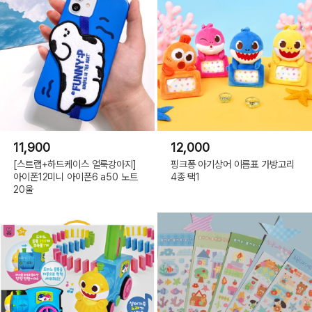
11,900
12,000
[스트랩+하드케이스 얼룩강아지]
핑크퐁 아기상어 이름표 가방고리
아이폰12미니 아이폰6 a50 노트
4종 택1
20울