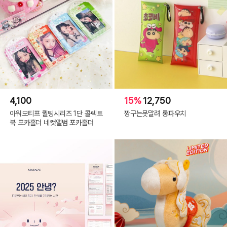
4,100
15%
12,750
아워모티프 퀼팅시리즈 1단 콜렉트
짱구는못말려 롱파우치
북 포카홀더 네컷앨범 포카홀더