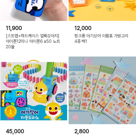
11,900
12,000
[스트랩+하드케이스 얼룩강아지]
핑크퐁 아기상어 이름표 가방고리
아이폰12미니 아이폰6 a50 노트
4종 택1
20울
45,000
2,800