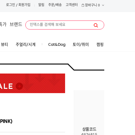
로그인
/
회원가입
알림
주문/배송
고객센터
장바구니
0
특가
브랜드
뷰티
주얼리/시계
Cat&Dog
토이/취미
캠핑
PINK)
상품코드
4976815