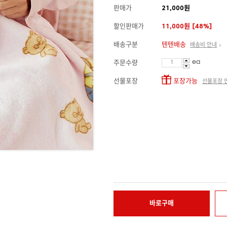
판매가
21,000원
할인판매가
11,000원 [48%]
배송구분
텐텐배송
배송비 안내
ea
주문수량
선물포장
포장가능
선물포장 
바로구매