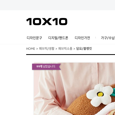
디자인문구
디지털/핸드폰
디자인가전
가구/수납
HOME
>
패브릭/생활
>
패브릭소품
>
담요/블랭킷
99개
남았습니다.