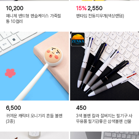
10,200
15%
2,550
페니체 밴드형 펜슬케이스 가죽필
펜타입 전동지우개(색상랜덤)
통 10컬러
6,500
450
귀여운 캐릭터 오니기리 흔들 볼펜
3색 볼펜 칼라 잘써지는 필기구 사
(3종)
무용품 필기감좋은 삼색볼펜 선물