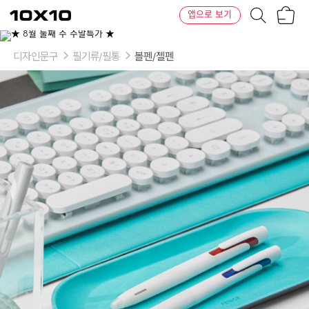
장
텐
앱으로 보기
바
바
구
이
이
니
텐
상
품
디자인문구
필기류/필통
볼펜/젤펜
의
옵
션
-
바
디
컬
러:
블
랙,
그
레
이,
화
이
트,
화
이
트
(블
루),
화
이
트
(레
드),
라
이
트
블
루,