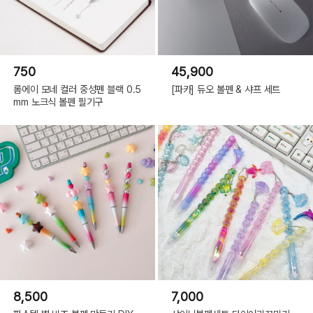
750
45,900
롬에이 모네 컬러 중성펜 블랙 0.5
[파카] 듀오 볼펜 & 샤프 세트
mm 노크식 볼펜 필기구
8,500
7,000