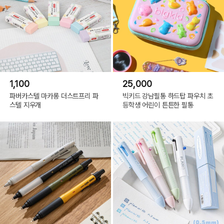
1,100
25,000
파버카스텔 마카롱 더스트프리 파
빅키드 강남필통 하드탑 파우치 초
스텔 지우개
등학생 어린이 튼튼한 필통