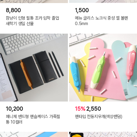
8,800
1,500
깜냥이 인형 필통 조카 입학 졸업
메뉴 글리스 노크식 중성 젤 볼펜
새학기 생일 선물
0.5mm
10,200
15%
2,550
페니체 밴드형 펜슬케이스 가죽필
펜타입 전동지우개(색상랜덤)
통 10컬러