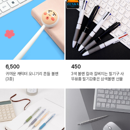
6,500
450
귀여운 캐릭터 오니기리 흔들 볼펜
3색 볼펜 칼라 잘써지는 필기구 사
(3종)
무용품 필기감좋은 삼색볼펜 선물