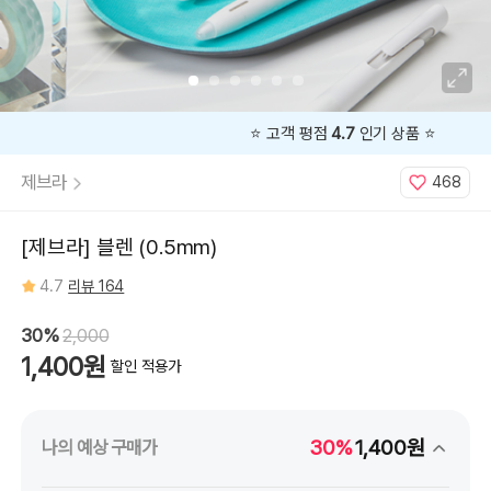
라
이
트
핑
크,
퍼
플,
민
트
그
⭐️ 고객 평점
4.7
인기 상품 ⭐️
린
제브라
468
[제브라] 블렌 (0.5mm)
4.7
리뷰 164
30%
2,000
1,400원
할인 적용가
30%
1,400원
나의 예상 구매가