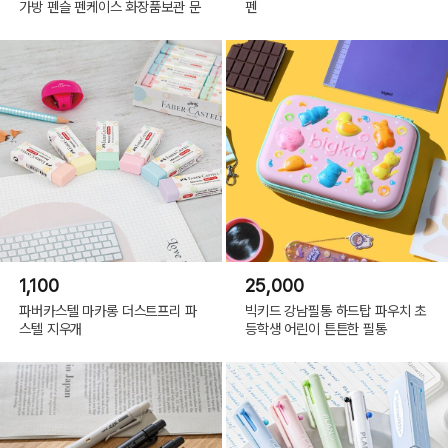
가방 펜슬 펜케이스 화장품보관 문
펜
1,100
25,000
파버카스텔 마카롱 더스트프리 파
빅키드 강남필통 하드탑 파우치 초
스텔 지우개
등학생 어린이 튼튼한 필통