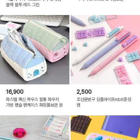
블랙 블루 레드 그린
16,900
2,500
파스텔 폭신 하우스 필통 파우치
조선문방구 심플라이프mbti중성
가방 펜슬 펜케이스 화장품보관 문
펜