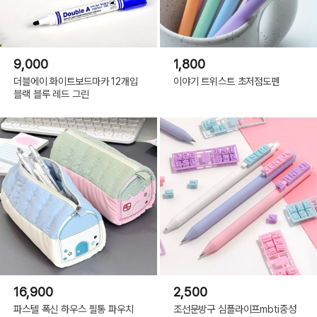
9,000
1,800
더블에이 화이트보드마카 12개입
이야기 트위스트 초저점도펜
블랙 블루 레드 그린
16,900
2,500
파스텔 폭신 하우스 필통 파우치
조선문방구 심플라이프mbti중성