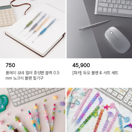
750
45,900
롬에이 모네 컬러 중성펜 블랙 0.5
[파카] 듀오 볼펜 & 샤프 세트
mm 노크식 볼펜 필기구