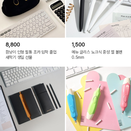
8,800
1,500
깜냥이 인형 필통 조카 입학 졸업
메뉴 글리스 노크식 중성 젤 볼펜
새학기 생일 선물
0.5mm