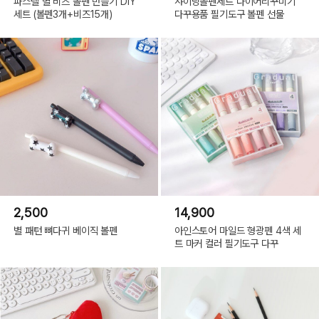
파스텔 별 비즈 볼펜 만들기 DIY
샤이닝볼펜세트 다이어리꾸미기
세트 (볼펜3개+비즈15개)
다꾸용품 필기도구 볼펜 선물
2,500
14,900
별 패턴 뼈다귀 베이직 볼펜
아인스토어 마일드 형광펜 4색 세
트 마커 컬러 필기도구 다꾸