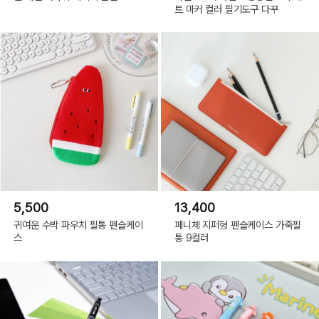
트 마커 컬러 필기도구 다꾸
5,500
13,400
귀여운 수박 파우치 필통 펜슬케이
페니체 지퍼형 펜슬케이스 가죽필
스
통 9컬러