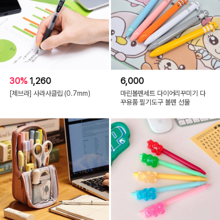
30%
1,260
6,000
[제브라] 사라사클립 (0.7mm)
마린볼펜세트 다이어리꾸미기 다
꾸용품 필기도구 볼펜 선물