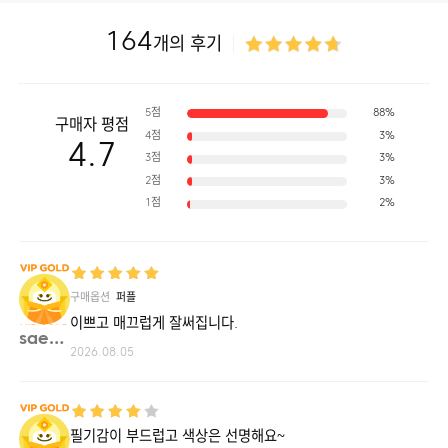
164
개의 후기
5점
88%
구매자 평점
4점
3%
4.7
3점
3%
2점
3%
1점
2%
구매옵션
퍼플
이쁘고 매끄럽게 잘써집니다.
sae2**
2026.08.05
필기감이 부드럽고 색상은 선명해요~