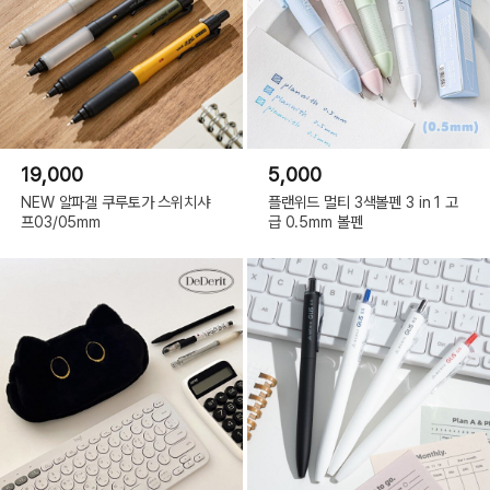
19,000
5,000
NEW 알파겔 쿠루토가 스위치샤
플랜위드 멀티 3색볼펜 3 in 1 고
프03/05mm
급 0.5mm 볼펜