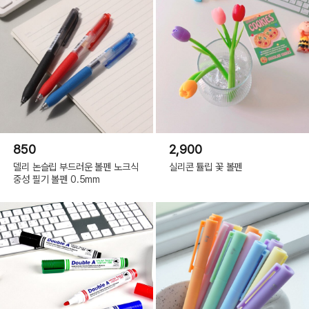
850
2,900
델리 논슬립 부드러운 볼펜 노크식
실리콘 튤립 꽃 볼펜
중성 필기 볼펜 0.5mm