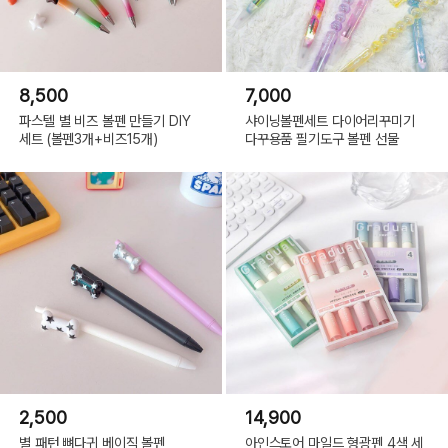
8,500
7,000
파스텔 별 비즈 볼펜 만들기 DIY
샤이닝볼펜세트 다이어리꾸미기
세트 (볼펜3개+비즈15개)
다꾸용품 필기도구 볼펜 선물
2,500
14,900
별 패턴 뼈다귀 베이직 볼펜
아인스토어 마일드 형광펜 4색 세