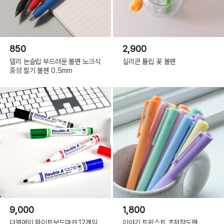
850
2,900
델리 논슬립 부드러운 볼펜 노크식
실리콘 튤립 꽃 볼펜
중성 필기 볼펜 0.5mm
9,000
1,800
더블에이 화이트보드마카 12개입
이야기 트위스트 초저점도펜