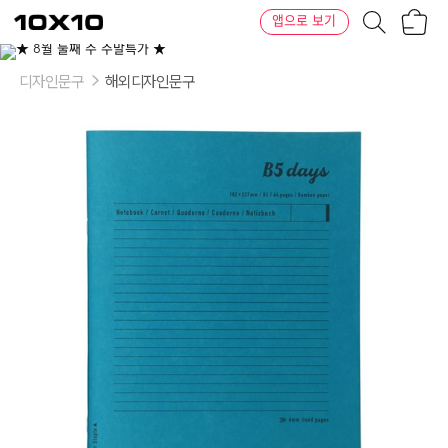
장
텐
앱으로 보기
바
바
구
이
이
니
텐
상
품
디자인문구
해외디자인문구
의
옵
션
-
옵
션:
Blue,
Yellow,
Green