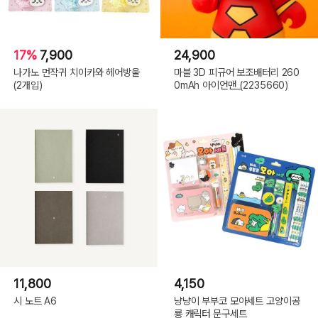
17%
7,900
24,900
나가노 먼작귀 치이카와 헤어방울
마블 3D 피규어 보조배터리 260
(2개입)
0mAh 아이언맨_(2235660)
11,800
4,150
시 노트 A6
냥냥이 부부코 모아세트 고양이공
룡 캐릭터 문구세트