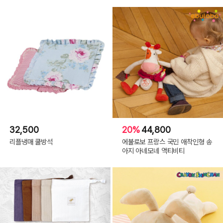
32,500
20%
44,800
리플냉매 쿨방석
에불로보 프랑스 국민 애착인형 송
아지 아네모네 액티비티