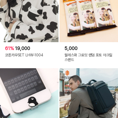
Green
61%
19,000
5,000
코튼카우SET LHW-1004
월레스와 그로밋 랜덤 포토 아크릴
스탠드
SIZE
/ 126g
W182xH257×4mm
소재
대나무종이
제조사
MARK'S
수입/판매원
(주)텐바이텐