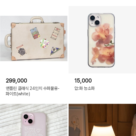
299,000
15,000
앤플린 클래식 24인치 수화물용-
압:화 능소화
화이트(white)