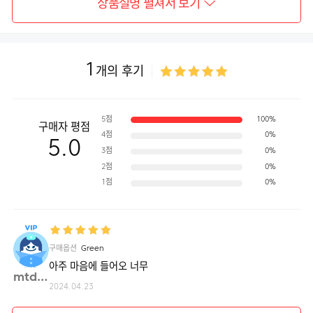
상품설명 펼쳐서 보기
1
개의 후기
5점
100%
구매자 평점
4점
0%
5.0
3점
0%
2점
0%
1점
0%
구매옵션
Green
아주 마음에 들어오 너무
mtdew**
2024.04.23