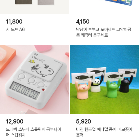
11,800
4,150
시 노트 A6
냥냥이 부부코 모아세트 고양이공
룡 캐릭터 문구세트
12,900
5,920
드레텍 스누피 스톱워치 공부타이
비진 핸즈업 애니멀 종이 메모꽂이
머 스탑워치
홀더