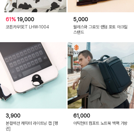
61%
19,000
5,000
코튼카우SET LHW-1004
월레스와 그로밋 랜덤 포토 아크릴
스탠드
3,900
61,000
본컬렉션 캐릭터 라이트닝 캡 [펭
아틱헌터 컴포트 노트북 백팩 가방
귄]