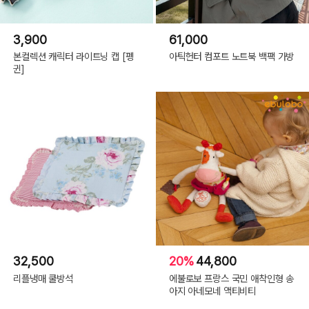
3,900
61,000
본컬렉션 캐릭터 라이트닝 캡 [펭
아틱헌터 컴포트 노트북 백팩 가방
귄]
32,500
20%
44,800
리플냉매 쿨방석
에불로보 프랑스 국민 애착인형 송
아지 아네모네 액티비티