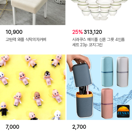
10,900
25%
313,120
고탄력 와플 식탁의자커버
시라쿠스 메이플 신혼 그릇 4인홈
세트 23p 코지그린
7,000
2,700