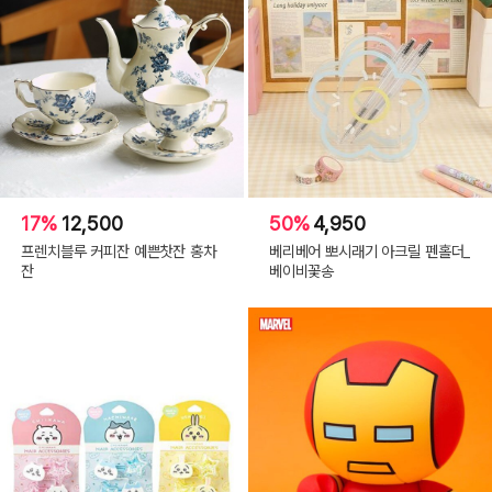
17%
12,500
50%
4,950
프렌치블루 커피잔 예쁜찻잔 홍차
베리베어 뽀시래기 아크릴 펜홀더_
잔
베이비꽃송