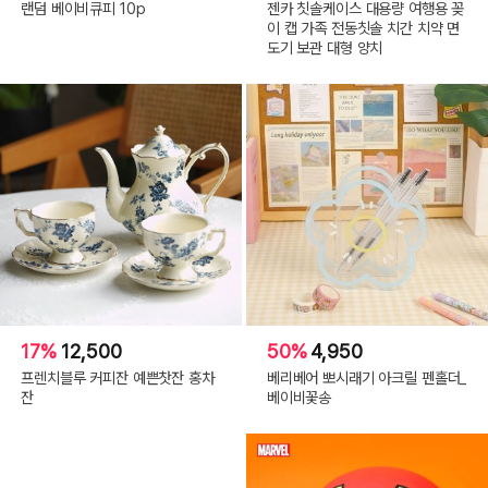
랜덤 베이비큐피 10p
젠카 칫솔케이스 대용량 여행용 꽂
이 캡 가족 전동칫솔 치간 치약 면
도기 보관 대형 양치
17%
12,500
50%
4,950
프렌치블루 커피잔 예쁜찻잔 홍차
베리베어 뽀시래기 아크릴 펜홀더_
잔
베이비꽃송