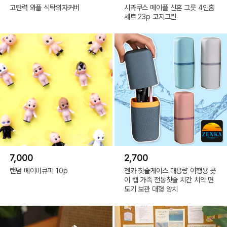
고탄력 와플 식탁의자커버
시라쿠스 메이플 신혼 그릇 4인홈
세트 23p 코지그린
7,000
2,700
랜덤 베이비큐피 10p
젠카 칫솔케이스 대용량 여행용 꽂
이 캡 가족 전동칫솔 치간 치약 면
도기 보관 대형 양치