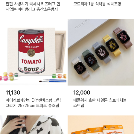
펀펀 사방치기 극세사 키즈러그 먼
모르티아 1등 식탁등 식탁조명
지없는 아이방러그 층간소음방지
11,130
12,000
아이러브페인팅 DIY캔버스형 그림
애플워치 호환 나일론 스트레처블
그리기 25x25cm 토마토 통조림
스트랩