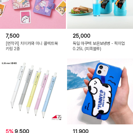
Rose Pink
7,500
25,000
[먼작귀] 치이카와 미니 콜렉트북
독일 마쿠텍 보온보냉병 - 픽미업
키링 2종
0.25L (피콕블루)
SIZE
/ 111g
H40× W310× D7mm
소재
용지
제조사
MARK'S
수입/판매원
(주)텐바이텐
5%
9,500
11,900