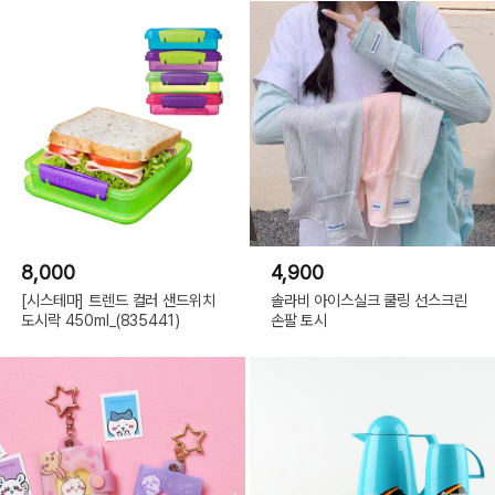
8,000
4,900
[시스테마] 트렌드 컬러 샌드위치
솔라비 아이스실크 쿨링 선스크린
도시락 450ml_(835441)
손팔 토시