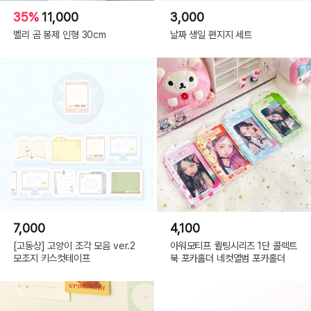
35%
11,000
3,000
벨리 곰 봉제 인형 30cm
날짜 생일 편지지 세트
7,000
4,100
[고동상] 고양이 조각 모음 ver.2
아워모티프 퀼팅시리즈 1단 콜렉트
모조지 키스컷테이프
북 포카홀더 네컷앨범 포카홀더