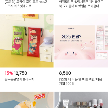
[고동상] 고양이 조각 모음 ver.2
아워모티프 퀼팅시리즈 1단 콜렉트
모조지 키스컷테이프
북 포카홀더 네컷앨범 포카홀더
Caramel Brown
15%
12,750
8,500
짱구는못말려 롱파우치
[연초] 더 나은 한 해를 위한 '마음
계획 2025'