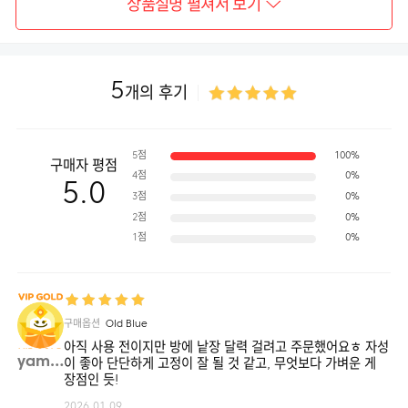
상품설명 펼쳐서 보기
5
개의 후기
5점
100%
구매자 평점
4점
0%
5.0
3점
0%
2점
0%
1점
0%
구매옵션
Old Blue
아직 사용 전이지만 방에 낱장 달력 걸려고 주문했어요ㅎ 자성
yammy**
이 좋아 단단하게 고정이 잘 될 것 같고, 무엇보다 가벼운 게
장점인 듯!
2026.01.09