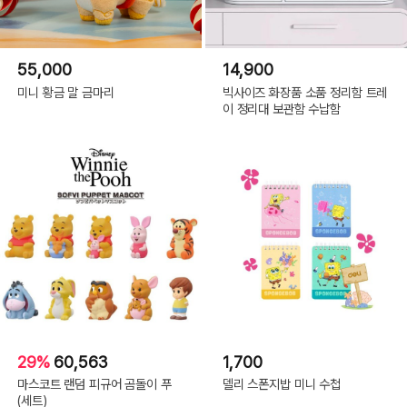
55,000
14,900
미니 황금 말 금마리
빅사이즈 화장품 소품 정리함 트레
이 정리대 보관함 수납함
29%
60,563
1,700
마스코트 랜덤 피규어 곰돌이 푸
델리 스폰지밥 미니 수첩
(세트)