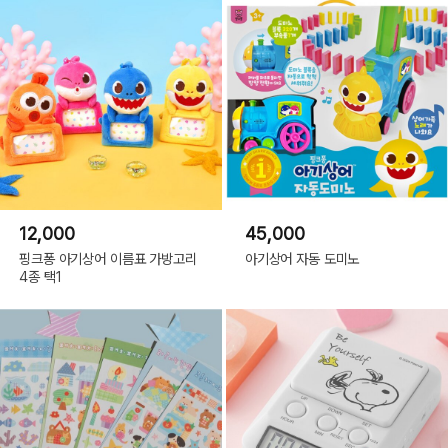
12,000
45,000
핑크퐁 아기상어 이름표 가방고리
아기상어 자동 도미노
4종 택1