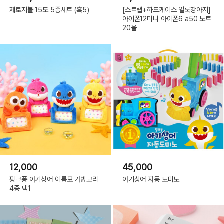
제로지볼 15도 5종세트 (흑5)
[스트랩+하드케이스 얼룩강아지]
아이폰12미니 아이폰6 a50 노트
20울
12,000
45,000
핑크퐁 아기상어 이름표 가방고리
아기상어 자동 도미노
4종 택1