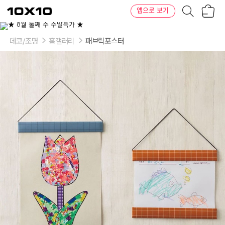
장
텐
앱으로 보기
바
바
구
이
이
니
텐
상
품
데코/조명
홈갤러리
패브릭포스터
의
옵
션
-
옵
션:
Caramel
Brown,
Ceramic
Glay,
Old
Blue,
Rose
Pink