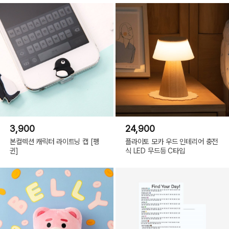
3,900
24,900
본컬렉션 캐릭터 라이트닝 캡 [펭
플라이토 모카 우드 인테리어 충전
귄]
식 LED 무드등 C타입