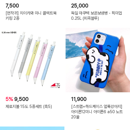
7,500
25,000
[먼작귀] 치이카와 미니 콜렉트북
독일 마쿠텍 보온보냉병 - 픽미업
키링 2종
0.25L (피콕블루)
5%
9,500
11,900
제로지볼 15도 5종세트 (흑5)
[스트랩+하드케이스 얼룩강아지]
아이폰12미니 아이폰6 a50 노트
20울