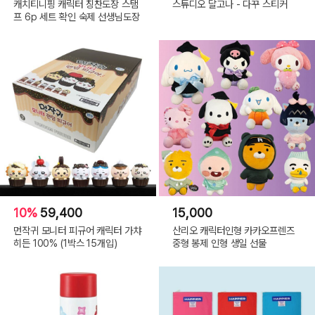
캐치티니핑 캐릭터 칭찬도장 스탬
스튜디오 달고나 - 다꾸 스티커
프 6p 세트 확인 숙제 선생님도장
10%
59,400
15,000
먼작귀 모니터 피규어 캐릭터 가챠
산리오 캐릭터인형 카카오프렌즈
히든 100% (1박스 15개입)
중형 봉제 인형 생일 선물