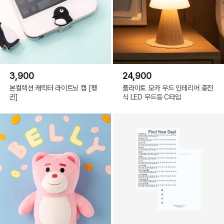
3,900
24,900
본컬렉션 캐릭터 라이트닝 캡 [펭
플라이토 모카 우드 인테리어 충전
귄]
식 LED 무드등 C타입