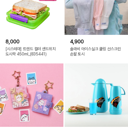
8,000
4,900
[시스테마] 트렌드 컬러 샌드위치
솔라비 아이스실크 쿨링 선스크린
도시락 450ml_(835441)
손팔 토시