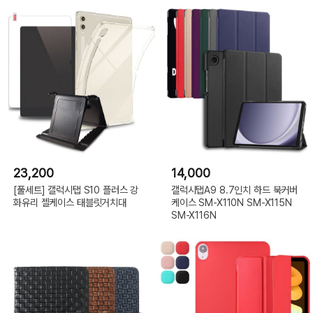
23,200
14,000
[풀세트] 갤럭시탭 S10 플러스 강
갤럭시탭A9 8.7인치 하드 북커버
화유리 젤케이스 태블릿거치대
케이스 SM-X110N SM-X115N
SM-X116N