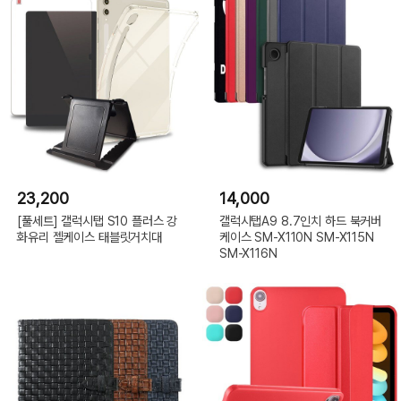
23,200
14,000
[풀세트] 갤럭시탭 S10 플러스 강
갤럭시탭A9 8.7인치 하드 북커버
화유리 젤케이스 태블릿거치대
케이스 SM-X110N SM-X115N
SM-X116N