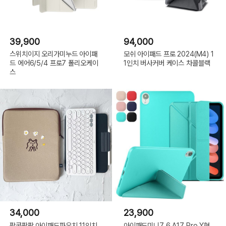
39,900
94,000
스위치이지 오리가미누드 아이패
모쉬 아이패드 프로 2024(M4) 1
드 에어6/5/4 프로7 폴리오케이
1인치 버사커버 케이스 차콜블랙
스
34,000
23,900
팝콘팡팡 아이패드파우치 11인치
아이패드미니7 6 A17 Pro Y형