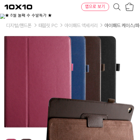
장
텐
앱으로 보기
바
바
구
이
이
니
텐
상
품
디지털/핸드폰
태블릿 PC
아이패드 액세서리
아이패드 케이스/
의
옵
션
-
색
상:
블
랙,
네
이
비,
브
라
운,
진
핑
크