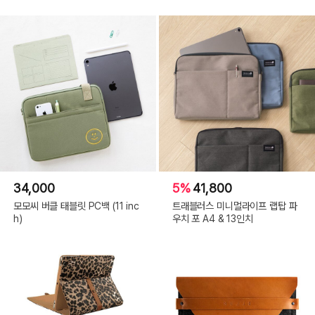
34,000
5%
41,800
모모씨 버클 태블릿 PC백 (11 inc
트래블러스 미니멀라이프 랩탑 파
h)
우치 포 A4 & 13인치