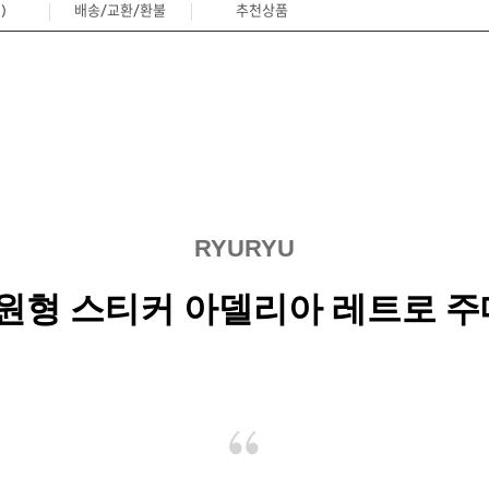
)
배송/교환/환불
추천상품
0