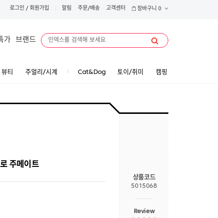
로그인
/
회원가입
알림
주문/배송
고객센터
장바구니
0
특가
브랜드
뷰티
주얼리/시계
Cat&Dog
토이/취미
캠핑
트로 주메이트
상품코드
5015068
Review