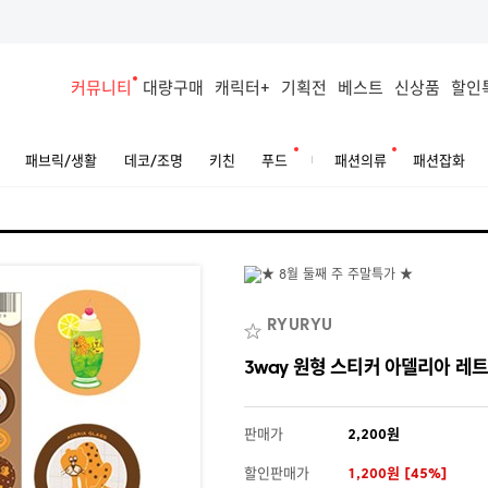
커뮤니티
대량구매
캐릭터+
기획전
베스트
신상품
할인
패브릭/생활
데코/조명
키친
푸드
패션의류
패션잡화
RYURYU
3way 원형 스티커 아델리아 레
판매가
2,200원
할인판매가
1,200원 [45%]