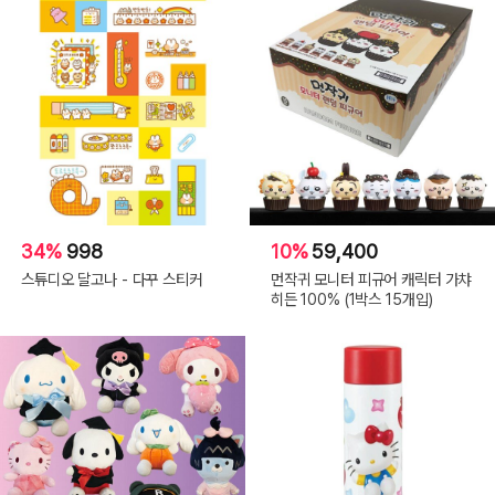
34%
998
10%
59,400
스튜디오 달고나 - 다꾸 스티커
먼작귀 모니터 피규어 캐릭터 가챠
히든 100% (1박스 15개입)