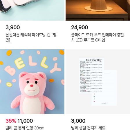
3,900
24,900
본컬렉션 캐릭터 라이트닝 캡 [펭
플라이토 모카 우드 인테리어 충전
귄]
식 LED 무드등 C타입
35%
11,000
3,000
벨리 곰 봉제 인형 30cm
날짜 생일 편지지 세트