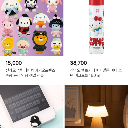
15,000
38,700
산리오 캐릭터인형 카카오프렌즈
산리오 헬로키티 퍼피벌룬 미니 스
중형 봉제 인형 생일 선물
텐 머그보틀 160ml