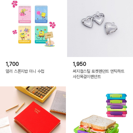
1,700
1,950
델리 스폰지밥 미니 수첩
써지컬스틸 로켓펜던트 엔틱하트
사진목걸이펜던트