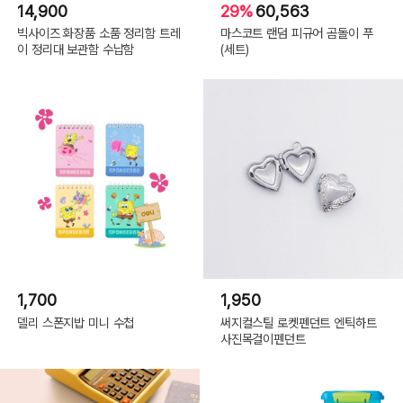
14,900
29%
60,563
빅사이즈 화장품 소품 정리함 트레
마스코트 랜덤 피규어 곰돌이 푸
이 정리대 보관함 수납함
(세트)
1,700
1,950
델리 스폰지밥 미니 수첩
써지컬스틸 로켓펜던트 엔틱하트
사진목걸이펜던트