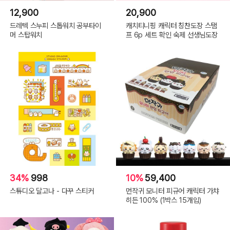
12,900
20,900
드레텍 스누피 스톱워치 공부타이
캐치티니핑 캐릭터 칭찬도장 스탬
머 스탑워치
프 6p 세트 확인 숙제 선생님도장
34%
998
10%
59,400
스튜디오 달고나 - 다꾸 스티커
먼작귀 모니터 피규어 캐릭터 가챠
히든 100% (1박스 15개입)