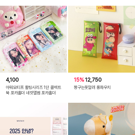
(C) 10X10.INC 2022(or COPYRIGHT(C) 2022 ALL RIGHTS RESERVED BY
10X10 INC)
4,100
15%
12,750
아워모티프 퀼팅시리즈 1단 콜렉트
짱구는못말려 롱파우치
북 포카홀더 네컷앨범 포카홀더