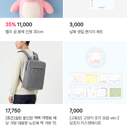
35%
11,000
3,000
벨리 곰 봉제 인형 30cm
날짜 생일 편지지 세트
옐로우도트
SIZE
85 wide x 170 mm
제조국
일본
제조사
RYURYU
17,750
7,000
수입/판매원
(주)텐바이텐
[홍은]슬림 올인원 백팩 여행용 배
[고동상] 고양이 조각 모음 ver.2
낭 가방 대용량 노트북 책 가방 15
모조지 키스컷테이프