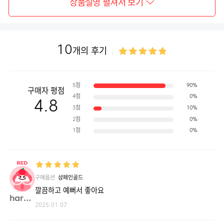
상품설명 펼쳐서 보기
10
개의 후기
5점
90%
구매자 평점
4점
0%
4.8
3점
10%
2점
0%
1점
0%
블루 파스텔도트
구매옵션
샴페인골드
깔끔하고 예뻐서 좋아요
haru0**
2025.01.07