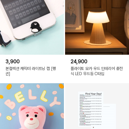
3,900
24,900
본컬렉션 캐릭터 라이트닝 캡 [펭
플라이토 모카 우드 인테리어 충전
귄]
식 LED 무드등 C타입