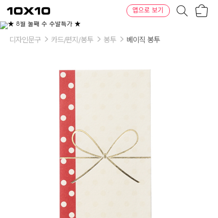
장
텐
앱으로 보기
바
바
구
이
이
니
텐
상
품
디자인문구
카드/편지/봉투
봉투
베이직 봉투
의
옵
션
-
옵
션:
레
드
파
스
텔
도
트,
레
드
도
트,
블
루
파
스
텔
도
트,
샴
페
인
골
드,
옐
로