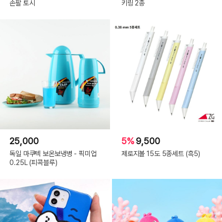
손팔 토시
키링 2종
25,000
5%
9,500
독일 마쿠텍 보온보냉병 - 픽미업
제로지볼 15도 5종세트 (흑5)
0.25L (피콕블루)