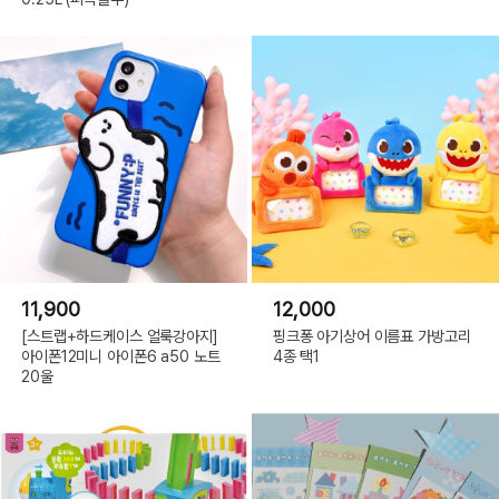
11,900
12,000
[스트랩+하드케이스 얼룩강아지]
핑크퐁 아기상어 이름표 가방고리
아이폰12미니 아이폰6 a50 노트
4종 택1
20울