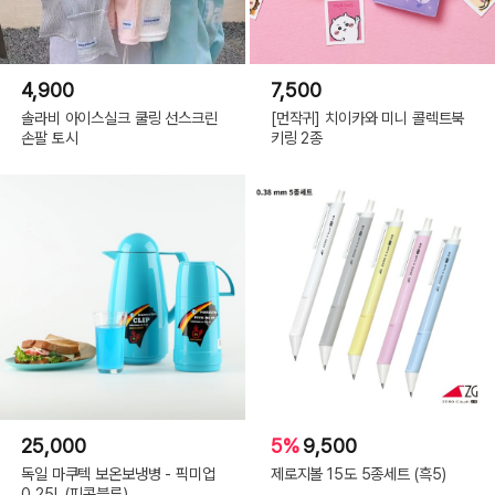
4,900
7,500
솔라비 아이스실크 쿨링 선스크린
[먼작귀] 치이카와 미니 콜렉트북
손팔 토시
키링 2종
25,000
5%
9,500
독일 마쿠텍 보온보냉병 - 픽미업
제로지볼 15도 5종세트 (흑5)
0.25L (피콕블루)