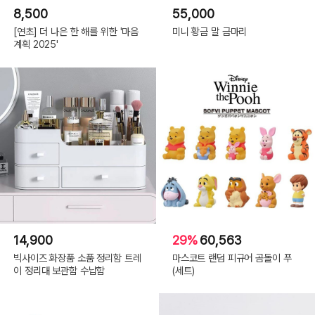
8,500
55,000
[연초] 더 나은 한 해를 위한 '마음
미니 황금 말 금마리
계획 2025'
14,900
29%
60,563
빅사이즈 화장품 소품 정리함 트레
마스코트 랜덤 피규어 곰돌이 푸
이 정리대 보관함 수납함
(세트)