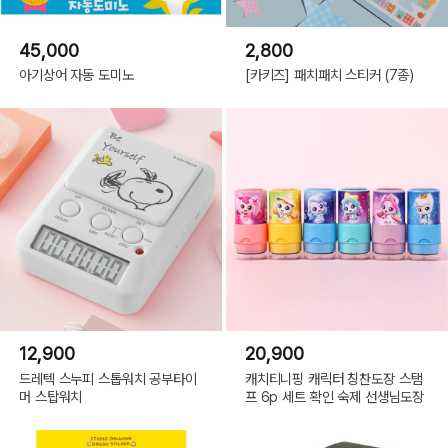
45,000
2,800
아기상어 자동 도미노
[카키즈] 패치패치 스티커 (7종)
12,900
20,900
드레텍 스누피 스톱워치 공부타이
캐치티니핑 캐릭터 칭찬도장 스탬
머 스탑워치
프 6p 세트 확인 숙제 선생님도장