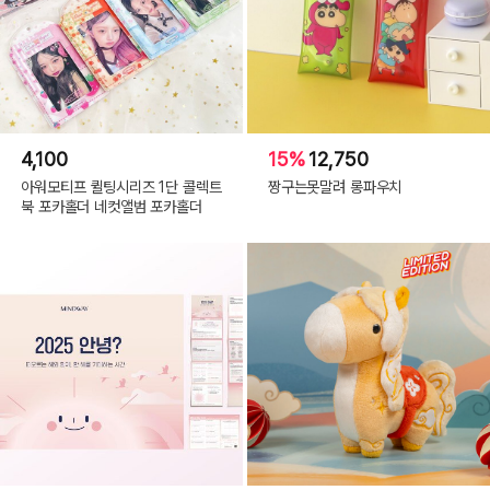
4,100
15%
12,750
아워모티프 퀼팅시리즈 1단 콜렉트
짱구는못말려 롱파우치
북 포카홀더 네컷앨범 포카홀더