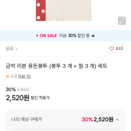
우
도
트
⭐️ 고객 평점
4.8
인기 상품 ⭐️
류류
443
금박 리본 용돈봉투 (봉투 3 개 + 씰 3 개) 세트
4.8
리뷰 10
30%
3,600
2,520원
할인 적용가
30%
2,520원
나의 예상 구매가