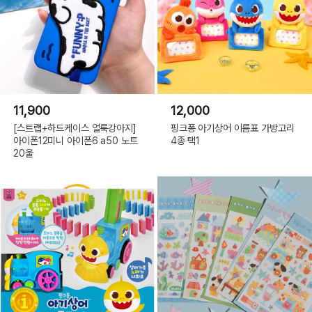
11,900
12,000
[스트랩+하드케이스 얼룩강아지]
핑크퐁 아기상어 이름표 가방고리
아이폰12미니 아이폰6 a50 노트
4종 택1
20울