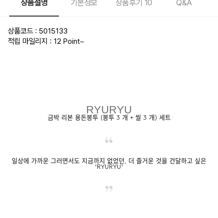
상품설명
기본정보
상품후기
10
Q&A
상품코드 : 5015133
적립 마일리지 : 12 Point
~
RYURYU
금박 리본 용돈봉투 (봉투 3 개 + 씰 3 개) 세트
일상에 가까운 그러면서도 지금까지 없었던, 더 즐거운 것을 건달하고 싶은
'RYURYU'