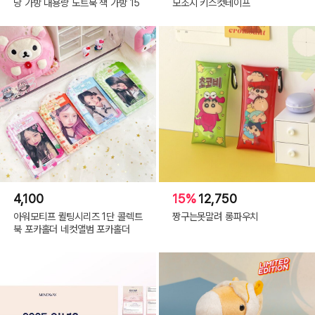
낭 가방 대용량 노트북 책 가방 15
모조지 키스컷테이프
4,100
15%
12,750
아워모티프 퀼팅시리즈 1단 콜렉트
짱구는못말려 롱파우치
북 포카홀더 네컷앨범 포카홀더