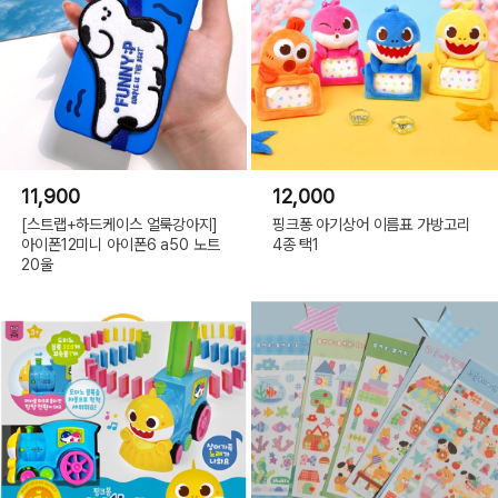
11,900
12,000
[스트랩+하드케이스 얼룩강아지]
핑크퐁 아기상어 이름표 가방고리
아이폰12미니 아이폰6 a50 노트
4종 택1
20울