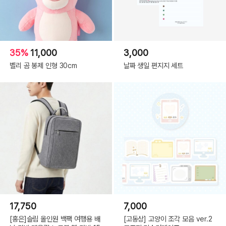
35%
11,000
3,000
벨리 곰 봉제 인형 30cm
날짜 생일 편지지 세트
(C) 10X10.INC 2022(or COPYRIGHT(C) 2022 ALL RIGHTS RESERVED BY
10X10 INC)
17,750
7,000
[홍은]슬림 올인원 백팩 여행용 배
[고동상] 고양이 조각 모음 ver.2