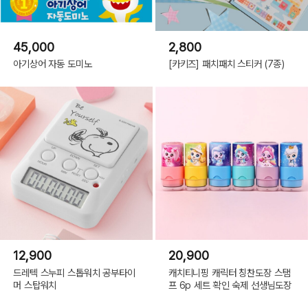
45,000
2,800
아기상어 자동 도미노
[카키즈] 패치패치 스티커 (7종)
12,900
20,900
드레텍 스누피 스톱워치 공부타이
캐치티니핑 캐릭터 칭찬도장 스탬
머 스탑워치
프 6p 세트 확인 숙제 선생님도장