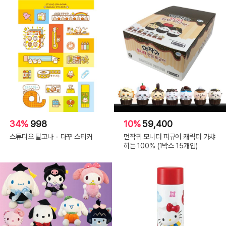
34%
998
10%
59,400
스튜디오 달고나 - 다꾸 스티커
먼작귀 모니터 피규어 캐릭터 가챠
히든 100% (1박스 15개입)