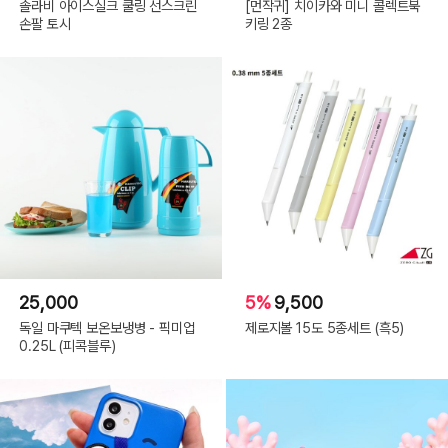
솔라비 아이스실크 쿨링 선스크린
[먼작귀] 치이카와 미니 콜렉트북
손팔 토시
키링 2종
25,000
5%
9,500
독일 마쿠텍 보온보냉병 - 픽미업
제로지볼 15도 5종세트 (흑5)
0.25L (피콕블루)