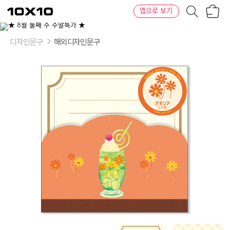
장
텐
앱으로 보기
바
바
구
이
이
니
텐
상
품
디자인문구
해외디자인문구
의
옵
션
-
옵
션:
앨
리
스,
마
가
렛,
랩
소
디,
풍
선