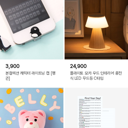
풍선
3,900
24,900
본컬렉션 캐릭터 라이트닝 캡 [펭
플라이토 모카 우드 인테리어 충전
귄]
식 LED 무드등 C타입
SIZE
H90mm x W90mm x D7mm
제조국
일본
제조사
RYURYU
수입/판매원
(주)텐바이텐