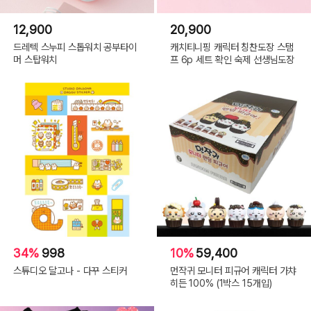
12,900
20,900
드레텍 스누피 스톱워치 공부타이
캐치티니핑 캐릭터 칭찬도장 스탬
머 스탑워치
프 6p 세트 확인 숙제 선생님도장
34%
998
10%
59,400
스튜디오 달고나 - 다꾸 스티커
먼작귀 모니터 피규어 캐릭터 가챠
히든 100% (1박스 15개입)