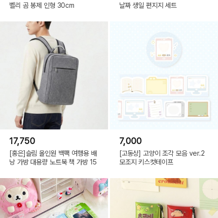
벨리 곰 봉제 인형 30cm
날짜 생일 편지지 세트
17,750
7,000
[홍은]슬림 올인원 백팩 여행용 배
[고동상] 고양이 조각 모음 ver.2
낭 가방 대용량 노트북 책 가방 15
모조지 키스컷테이프