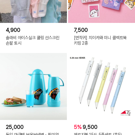
4,900
7,500
솔라비 아이스실크 쿨링 선스크린
[먼작귀] 치이카와 미니 콜렉트북
손팔 토시
키링 2종
25,000
5%
9,500
독일 마쿠텍 보온보냉병 - 픽미업
제로지볼 15도 5종세트 (흑5)