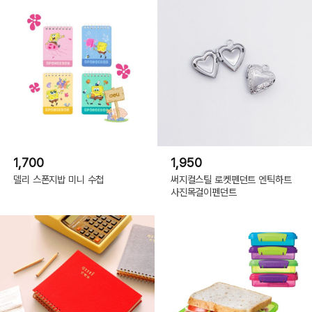
1,700
1,950
델리 스폰지밥 미니 수첩
써지컬스틸 로켓펜던트 엔틱하트
사진목걸이펜던트