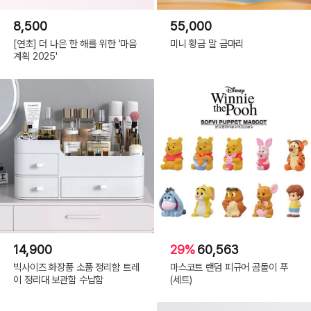
8,500
55,000
[연초] 더 나은 한 해를 위한 '마음
미니 황금 말 금마리
계획 2025'
14,900
29%
60,563
빅사이즈 화장품 소품 정리함 트레
마스코트 랜덤 피규어 곰돌이 푸
이 정리대 보관함 수납함
(세트)