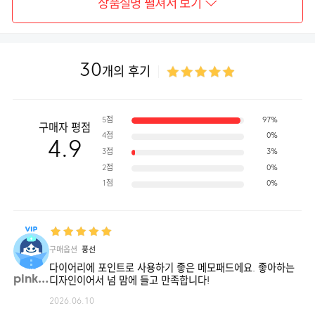
상품설명 펼쳐서 보기
30
개의 후기
5점
97%
구매자 평점
4점
0%
4.9
3점
3%
2점
0%
1점
0%
구매옵션
풍선
다이어리에 포인트로 사용하기 좋은 메모패드에요. 좋아하는
pinky**
디자인이어서 넘 맘에 들고 만족합니다!
랩소디
2026.06.10