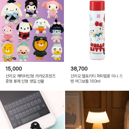
15,000
38,700
산리오 캐릭터인형 카카오프렌즈
산리오 헬로키티 퍼피벌룬 미니 스
중형 봉제 인형 생일 선물
텐 머그보틀 160ml