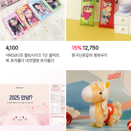
4,100
15%
12,750
아워모티프 퀼팅시리즈 1단 콜렉트
짱구는못말려 롱파우치
북 포카홀더 네컷앨범 포카홀더