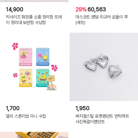
14,900
29%
60,563
빅사이즈 화장품 소품 정리함 트레
마스코트 랜덤 피규어 곰돌이 푸
이 정리대 보관함 수납함
(세트)
1,700
1,950
델리 스폰지밥 미니 수첩
써지컬스틸 로켓펜던트 엔틱하트
사진목걸이펜던트