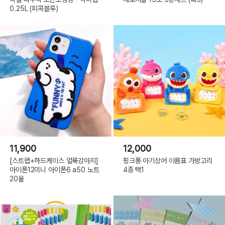
0.25L (피콕블루)
11,900
12,000
[스트랩+하드케이스 얼룩강아지]
핑크퐁 아기상어 이름표 가방고리
아이폰12미니 아이폰6 a50 노트
4종 택1
20울