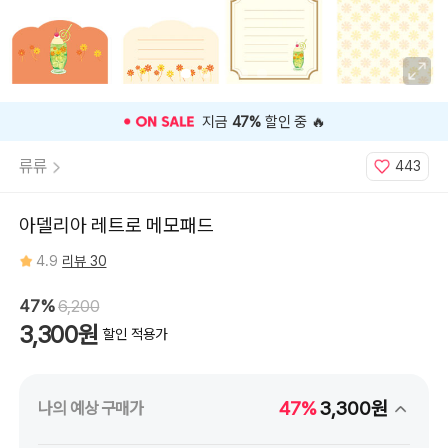
⭐️ 고객 평점
4.9
인기 상품 ⭐️
류류
443
아델리아 레트로 메모패드
4.9
리뷰 30
47%
6,200
3,300원
할인 적용가
47%
3,300원
나의 예상 구매가