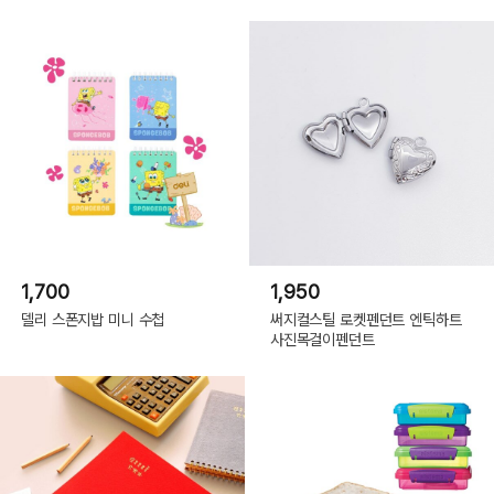
1,700
1,950
델리 스폰지밥 미니 수첩
써지컬스틸 로켓펜던트 엔틱하트
사진목걸이펜던트