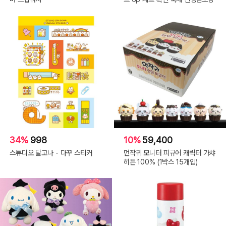
34%
998
10%
59,400
스튜디오 달고나 - 다꾸 스티커
먼작귀 모니터 피규어 캐릭터 가챠
히든 100% (1박스 15개입)