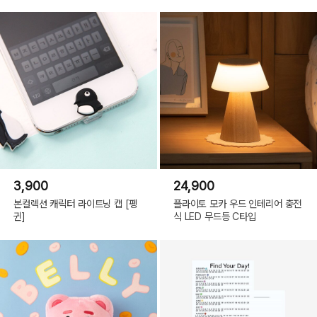
철채
3,900
24,900
본컬렉션 캐릭터 라이트닝 캡 [펭
플라이토 모카 우드 인테리어 충전
귄]
식 LED 무드등 C타입