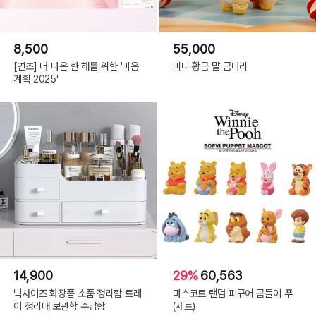
8,500
55,000
[연초] 더 나은 한 해를 위한 '마음
미니 황금 말 금마리
계획 2025'
14,900
29%
60,563
빅사이즈 화장품 소품 정리함 트레
마스코트 랜덤 피규어 곰돌이 푸
이 정리대 보관함 수납함
(세트)