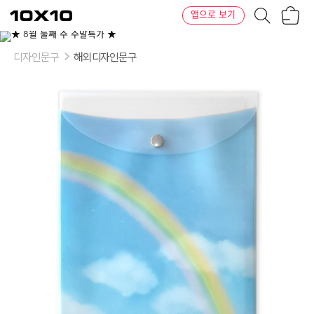
장
텐
앱으로 보기
바
바
구
이
이
니
텐
상
품
디자인문구
해외디자인문구
의
옵
션
-
옵
션:
레
인
보
우,
철
새,
슈
팅
스
타,
구
름