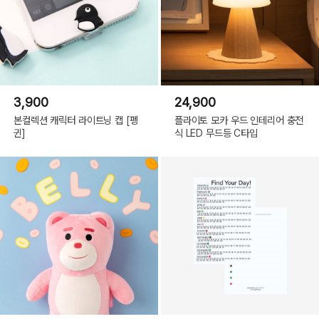
3,900
24,900
본컬렉션 캐릭터 라이트닝 캡 [펭
플라이토 모카 우드 인테리어 충전
귄]
식 LED 무드등 C타입