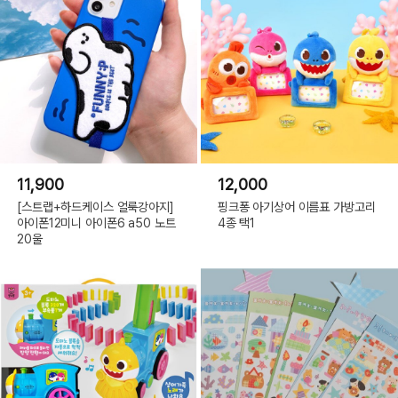
11,900
12,000
[스트랩+하드케이스 얼룩강아지]
핑크퐁 아기상어 이름표 가방고리
아이폰12미니 아이폰6 a50 노트
4종 택1
20울