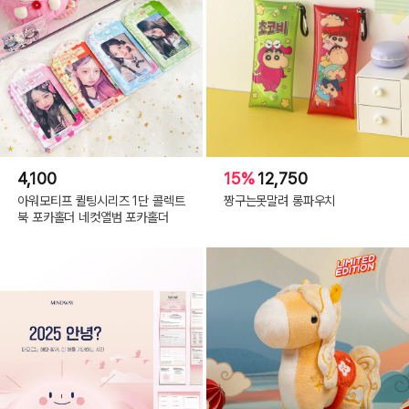
4,100
15%
12,750
아워모티프 퀼팅시리즈 1단 콜렉트
짱구는못말려 롱파우치
북 포카홀더 네컷앨범 포카홀더