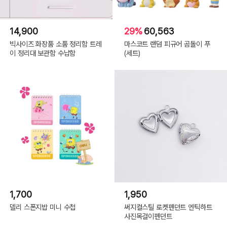
14,900
29%
60,563
빅사이즈 화장품 소품 정리함 트레
마스코트 랜덤 피규어 곰돌이 푸
이 정리대 보관함 수납함
(세트)
1,700
1,950
구름
델리 스폰지밥 미니 수첩
써지컬스틸 로켓펜던트 엔틱하트
사진목걸이펜던트