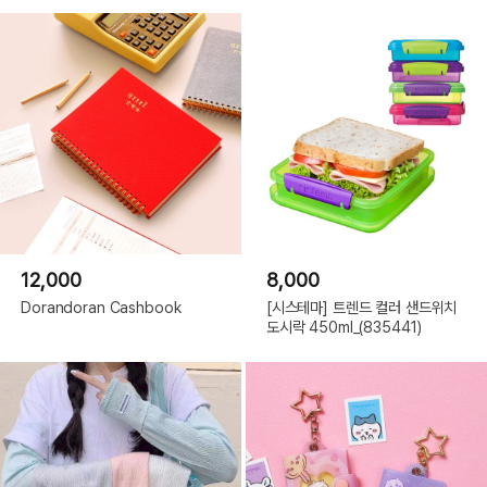
SIZE
H250mm x W180mm A5 size
제조국
일본
제조사
RYURYU
수입/판매원
(주)텐바이텐
12,000
8,000
Dorandoran Cashbook
[시스테마] 트렌드 컬러 샌드위치
도시락 450ml_(835441)