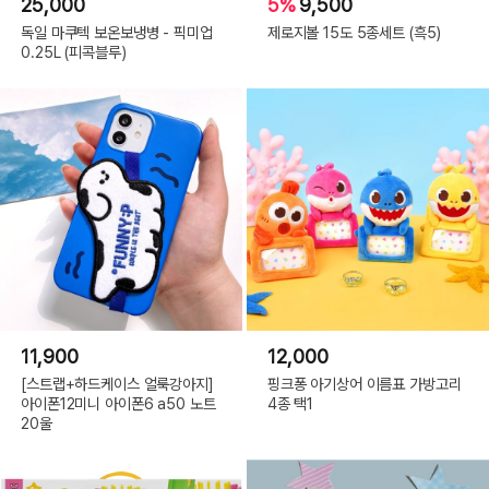
25,000
5%
9,500
독일 마쿠텍 보온보냉병 - 픽미업
제로지볼 15도 5종세트 (흑5)
0.25L (피콕블루)
11,900
12,000
[스트랩+하드케이스 얼룩강아지]
핑크퐁 아기상어 이름표 가방고리
아이폰12미니 아이폰6 a50 노트
4종 택1
20울