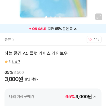
지금
65%
할인 중 🔥
류류
443
하늘 풍경 A5 플랫 케이스 레인보우
5
리뷰 7
65%
8,500
3,000원
할인 적용가
65%
3,000원
나의 예상 구매가