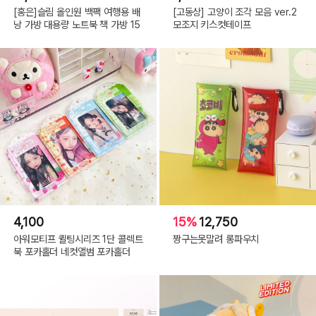
[홍은]슬림 올인원 백팩 여행용 배
[고동상] 고양이 조각 모음 ver.2
낭 가방 대용량 노트북 책 가방 15
모조지 키스컷테이프
슈팅스타
4,100
15%
12,750
아워모티프 퀼팅시리즈 1단 콜렉트
짱구는못말려 롱파우치
북 포카홀더 네컷앨범 포카홀더