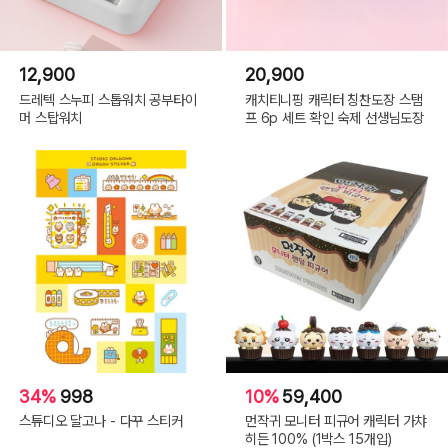
12,900
20,900
드레텍 스누피 스톱워치 공부타이
캐치티니핑 캐릭터 칭찬도장 스탬
머 스탑워치
프 6p 세트 확인 숙제 선생님도장
34%
998
10%
59,400
스튜디오 달고나 - 다꾸 스티커
먼작귀 모니터 피규어 캐릭터 가챠
히든 100% (1박스 15개입)