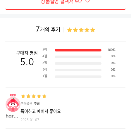
상품설명 펼쳐서 보기
7
개의 후기
5점
100%
구매자 평점
4점
0%
5.0
3점
0%
2점
0%
1점
0%
구매옵션
구름
특이하고 예뻐서 좋아요
haru0**
2025.01.07