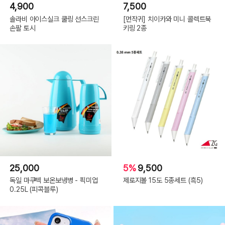
4,900
7,500
솔라비 아이스실크 쿨링 선스크린
[먼작귀] 치이카와 미니 콜렉트북
손팔 토시
키링 2종
25,000
5%
9,500
독일 마쿠텍 보온보냉병 - 픽미업
제로지볼 15도 5종세트 (흑5)
0.25L (피콕블루)