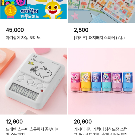
45,000
2,800
아기상어 자동 도미노
[카키즈] 패치패치 스티커 (7종)
12,900
20,900
드레텍 스누피 스톱워치 공부타이
캐치티니핑 캐릭터 칭찬도장 스탬
머 스탑워치
프 6p 세트 확인 숙제 선생님도장