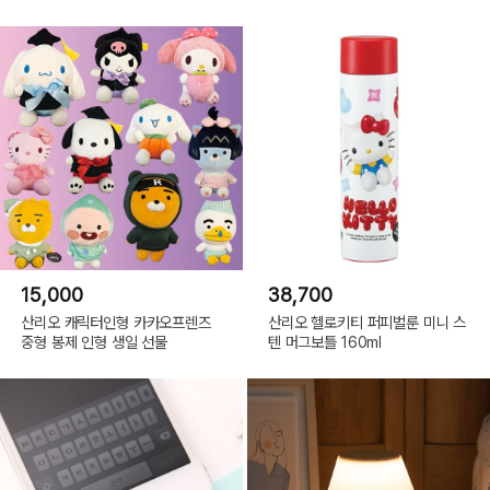
15,000
38,700
산리오 캐릭터인형 카카오프렌즈
산리오 헬로키티 퍼피벌룬 미니 스
중형 봉제 인형 생일 선물
텐 머그보틀 160ml