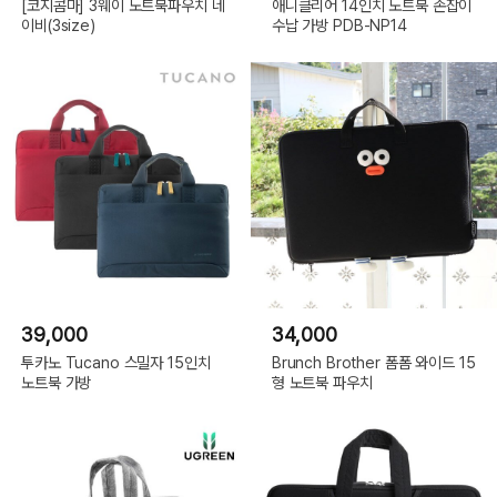
[코지콤마] 3웨이 노트북파우치 네
애니클리어 14인치 노트북 손잡이
이비(3size)
수납 가방 PDB-NP14
39,000
34,000
투카노 Tucano 스밀자 15인치
Brunch Brother 폼폼 와이드 15
노트북 가방
형 노트북 파우치