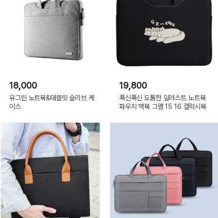
18,000
19,800
유그린 노트북&태블릿 슬리브 케
폭신폭신 도톰한 일러스트 노트북
이스
파우치 맥북 그램 15 16 갤럭시북