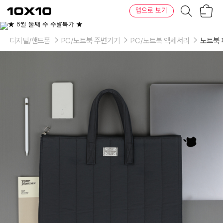
장
텐
앱으로 보기
바
바
구
이
이
니
텐
상
품
디지털/핸드폰
PC/노트북 주변기기
PC/노트북 액세서리
노트북
의
옵
션
-
color:
크
림,
차
콜
그
레
이,
블
랙,
더
스
트
세
이
지