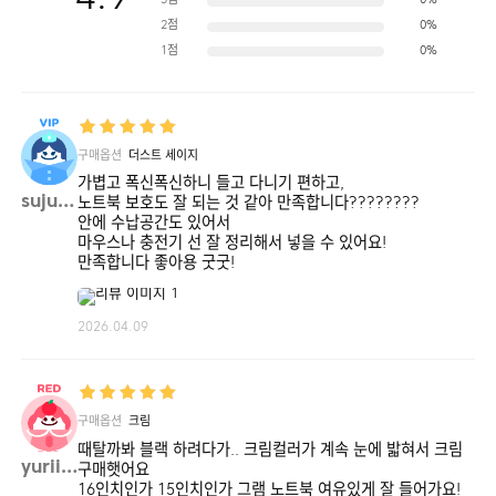
3점
0%
2점
0%
1점
0%
구매옵션
더스트 세이지
가볍고 폭신폭신하니 들고 다니기 편하고,
sujun**
노트북 보호도 잘 되는 것 같아 만족합니다????????
안에 수납공간도 있어서
마우스나 충전기 선 잘 정리해서 넣을 수 있어요!
만족합니다 좋아용 굿굿!
2026.04.09
구매옵션
크림
때탈까봐 블랙 하려다가.. 크림컬러가 계속 눈에 밟혀서 크림
yurii**
구매햇어요
16인치인가 15인치인가 그램 노트북 여유있게 잘 들어가요!