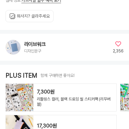
카드사별 할부 혜택 보기
결제 정보
뭐사지? 골라주세요
라이브워크
2,356
디자인문구
PLUS ITEM
함께 구매하면 좋아요!
7,300원
리틀띵스 컬러, 블랙 드로잉 씰 스티커팩 (리무버
블)
17,300원