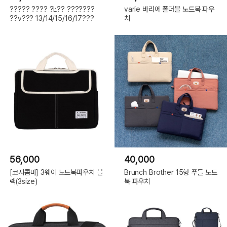
????? ???? ?Ŀ?? ???????
varie 바리에 폴더블 노트북 파우
??ν??? 13/14/15/16/17???
치
56,000
40,000
[코지콤마] 3웨이 노트북파우치 블
Brunch Brother 15형 푸들 노트
랙(3size)
북 파우치