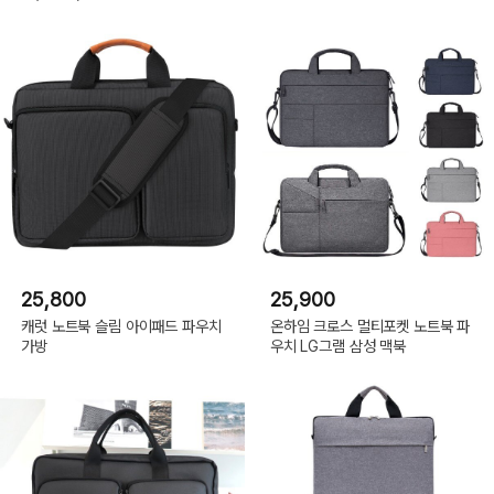
25,800
25,900
캐럿 노트북 슬림 아이패드 파우치
온하임 크로스 멀티포켓 노트북 파
가방
우치 LG그램 삼성 맥북