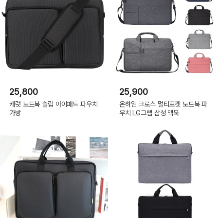
25,800
25,900
캐럿 노트북 슬림 아이패드 파우치
온하임 크로스 멀티포켓 노트북 파
가방
우치 LG그램 삼성 맥북