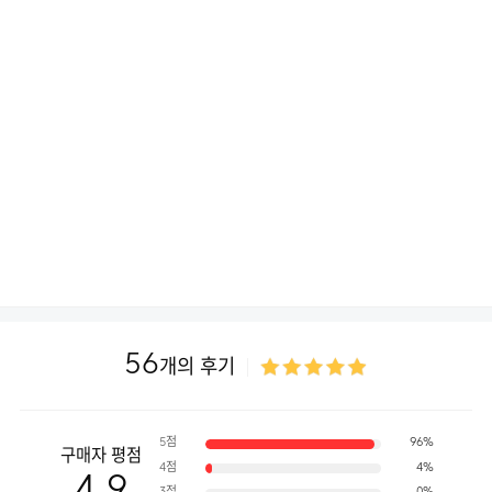
56
개의 후기
5점
96%
구매자 평점
4점
4%
4.9