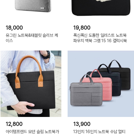
18,000
19,800
유그린 노트북&태블릿 슬리브 케
폭신폭신 도톰한 일러스트 노트북
이스
파우치 맥북 그램 15 16 갤럭시북
12,800
13,900
아이템프렌드 모던 슬림 노트북가
13인치 16인치 노트북 수납 멀티