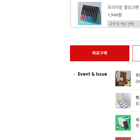
1,960원
1,960원
바로구매
Event & Issue
주
[
펜.
필
새
펜