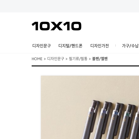
디자인문구
디지털/핸드폰
디자인가전
가구/수납
HOME
>
디자인문구
>
필기류/필통
>
볼펜/젤펜