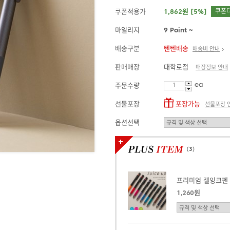
쿠폰적용가
1,862원 [5%]
쿠폰
마일리지
9 Point ~
배송구분
텐텐배송
배송비 안내
판매매장
대학로점
매장정보 안내
ea
주문수량
선물포장
포장가능
선물포장 
옵션선택
(
3
)
1,260원