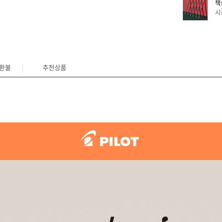
책
시
/환불
추천상품