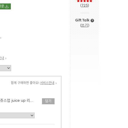
(
725
)
다운
Gift Talk
(
쓰기
)
안내
함께 구매하면 좋아요!
서비스안내
프리미엄 젤잉크펜 쥬스업 juice up 리필심
담기