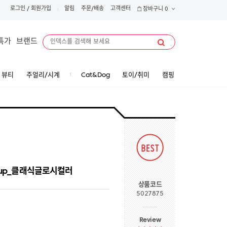
로그인
/
회원가입
알림
주문/배송
고객센터
장바구니
0
특가
브랜드
뷰티
주얼리/시계
Cat&Dog
토이/취미
캠핑
e up_클래식글로시컬러
상품코드
5027875
Review