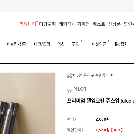
커뮤니티
대량구매
캐릭터+
기획전
베스트
신상품
할인
패브릭/생활
데코/조명
키친
푸드
패션의류
패션잡화
PILOT
프리미엄 젤잉크펜 쥬스업 juic
판매가
2,800원
할인판매가
1,960원 [30%]