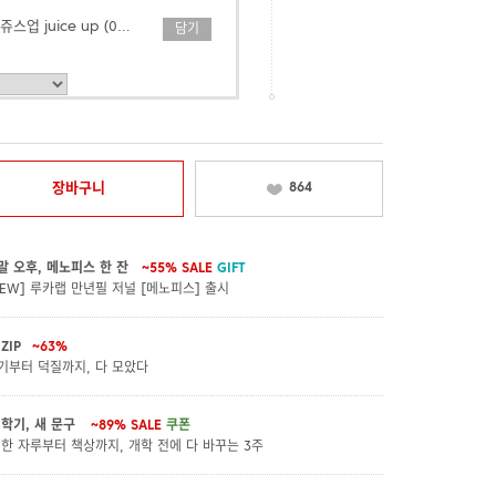
프리미엄 젤잉크펜 쥬스업 juice up (0.3/0.4/0.5)
담기
프리미엄 젤잉크펜 쥬스업 juice up_메탈릭,파스텔컬러
담기
장바구니
864
말 오후, 메노피스 한 잔
~55%
SALE
GIFT
NEW] 루카랩 만년필 저널 [메노피스] 출시
ZIP
~63%
기부터 덕질까지, 다 모았다
 학기, 새 문구
~89%
SALE
쿠폰
 한 자루부터 책상까지, 개학 전에 다 바꾸는 3주