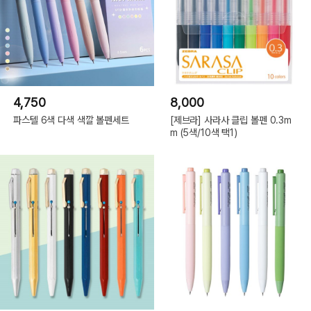
4,750
8,000
파스텔 6색 다색 색깔 볼펜세트
[제브라] 사라사 클립 볼펜 0.3m
m (5색/10색 택1)