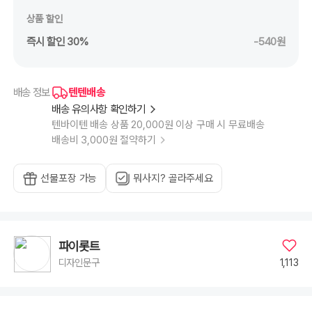
크
0.5mm
상품 할인
리
필
블
즉시 할인 30%
-540원
루
블
랙,
볼
노
크
텐텐배송
배송 정보
0.7mm
리
배송 유의사항 확인하기
필
그
텐바이텐 배송 상품 20,000원 이상 구매 시 무료배송
린,
볼
배송비 3,000원 절약하기
노
크
0.7mm
리
선물포장 가능
뭐사지? 골라주세요
필
블
루
블
랙,
포
인
트
파이롯트
노
크
1,113
디자인문구
0.4mm
리
필
그
린,
포