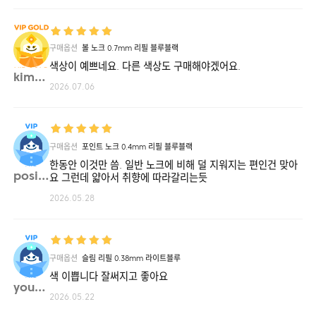
구매옵션
볼 노크 0.7mm 리필 블루블랙
색상이 예쁘네요. 다른 색상도 구매해야겠어요.
kimha**
2026.07.06
구매옵션
포인트 노크 0.4mm 리필 블루블랙
한동안 이것만 씀. 일반 노크에 비해 덜 지워지는 편인건 맞아
posip**
요 그런데 얇아서 취향에 따라갈리는듯
2026.05.28
구매옵션
슬림 리필 0.38mm 라이트블루
색 이쁩니다 잘써지고 좋아요
young**
2026.05.22