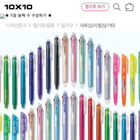
장
텐
앱으로 보기
바
바
구
이
이
니
텐
상
품
디자인문구
필기류/필통
필기구
샤프심/리필심/기타
의
옵
션
-
규
격:
슬
림
리
필
0.38mm
그
린,
슬
림
리
필
0.38mm
블
루
블
랙,
슬
림
리
필
0.38mm
퍼
플,
슬
림