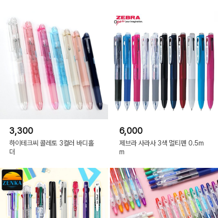
3,300
6,000
하이테크씨 콜레토 3컬러 바디홀
제브라 사라사 3색 멀티펜 0.5m
더
m