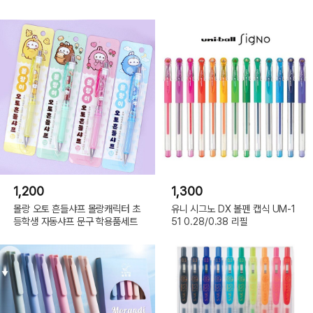
1,200
1,300
몰랑 오토 흔들샤프 몰랑캐릭터 초
유니 시그노 DX 볼펜 캡식 UM-1
등학생 자동샤프 문구 학용품세트
51 0.28/0.38 리필