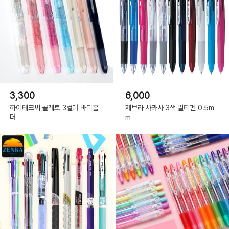
3,300
6,000
하이테크씨 콜레토 3컬러 바디홀
제브라 사라사 3색 멀티펜 0.5m
더
m