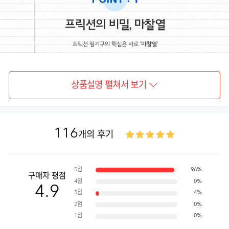
상품설명 펼쳐서 보기
116
개의 후기
5점
96%
구매자 평점
4점
0%
4.9
3점
4%
2점
0%
1점
0%