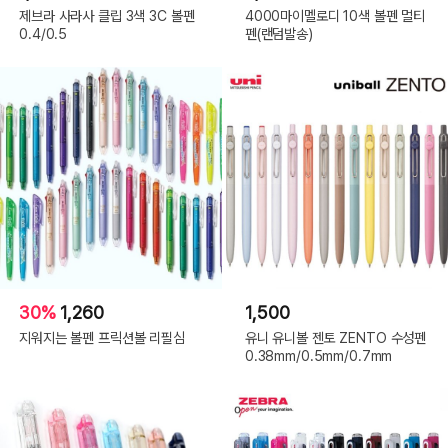
제브라 사라사 클립 3색 3C 볼펜
4000마이멜로디 10색 볼펜 멀티
0.4/0.5
펜(랜덤발송)
30%
1,260
1,500
지워지는 볼펜 프릭션볼 리필심
유니 유니볼 젠토 ZENTO 수성펜
0.38mm/0.5mm/0.7mm