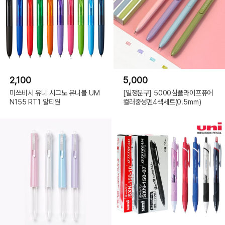
2,100
5,000
미쓰비시 유니 시그노 유니볼 UM
[일정문구] 5000심플라이프퓨어
N155 RT1 알티원
컬러중성펜4색세트(0.5mm)