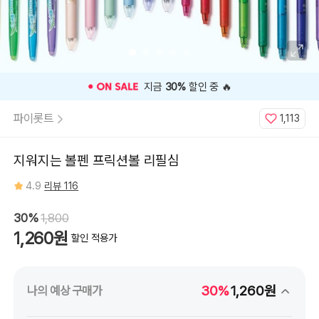
리
필
0.38mm
라
이
트
블
루,
슬
림
⭐️ 고객 평점
4.9
인기 상품 ⭐️
리
필
0.38mm
파이롯트
1,113
포
레
스
트
그
지워지는 볼펜 프릭션볼 리필심
린,
슬
림
4.9
리뷰 116
리
필
0.38mm
오
30%
1,800
렌
지,
1,260원
할인 적용가
볼
노
크
0.5mm
리
필
30%
1,260원
나의 예상 구매가
그
린,
볼
노