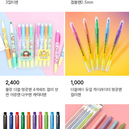
3멀티펜
겔볼펜0.5mm
2,400
1,000
몰랑 더블 형광펜 4색세트 컬러 양
더블에이 듀얼 하이라이터 형광펜
면 야광펜 다꾸펜 캐릭터펜
컬러펜