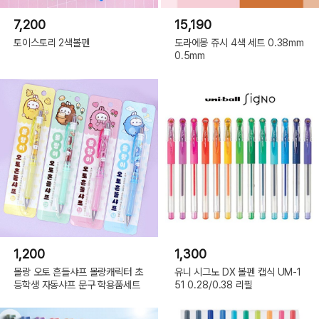
7,200
15,190
토이스토리 2색볼펜
도라에몽 쥬시 4색 세트 0.38mm
0.5mm
1,200
1,300
몰랑 오토 흔들샤프 몰랑캐릭터 초
유니 시그노 DX 볼펜 캡식 UM-1
등학생 자동샤프 문구 학용품세트
51 0.28/0.38 리필