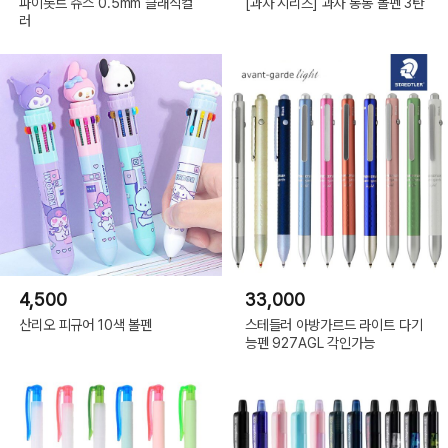
파이롯트 쥬스 0.5mm 클래식컬
[과자 시리즈] 과자 통통 볼펜 3탄
러
4,500
33,000
산리오 피규어 10색 볼펜
스테들러 아방가르드 라이트 다기
능펜 927AGL 각인가능