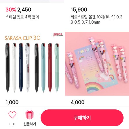
30%
2,450
15,900
스타일 핏트 4색 홀더
제트스트림 볼펜 10개(1타스) 0.3
8 0.5 0.7 1.0mm
1,000
4,000
제브라 사라사 클립 3색 3C 볼펜
4000마이멜로디 10색 볼펜 멀티
0.4/0.5
펜(랜덤발송)
구매하기
381
선물하기