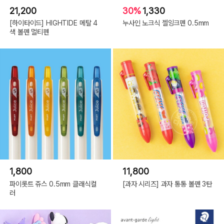
21,200
30%
1,330
[하이타이드] HIGHTIDE 메탈 4
누사인 노크식 젤잉크펜 0.5mm
색 볼펜 멀티펜
1,800
11,800
파이롯트 쥬스 0.5mm 클래식컬
[과자 시리즈] 과자 통통 볼펜 3탄
러