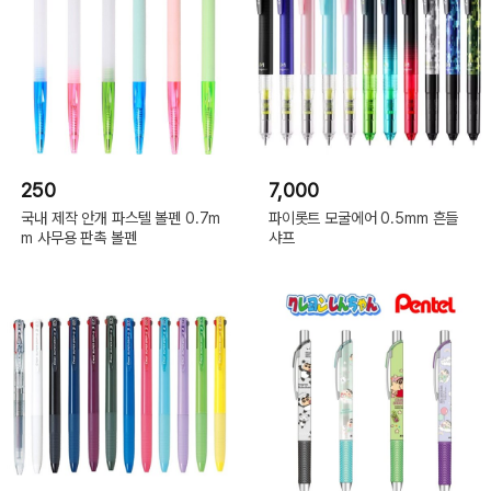
250
7,000
국내 제작 안개 파스텔 볼펜 0.7m
파이롯트 모굴에어 0.5mm 흔들
m 사무용 판촉 볼펜
샤프