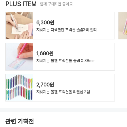
인
PLUS ITEM
함께 구매하면 좋아요!
트
노
크
0.4mm
리
필
6,300원
블
루
지워지는 다색볼펜 프릭션 슬림3색 멀티
블
랙
1,680원
지워지는 볼펜 프릭션볼 슬림 0.38mm
2,700원
지워지는 볼펜 프릭션볼 리필심 3입
관련 기획전