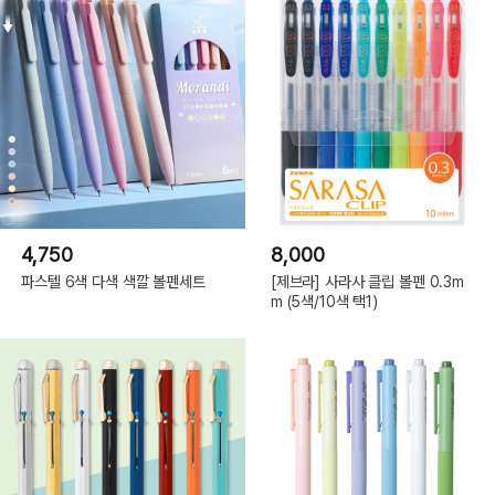
4,750
8,000
파스텔 6색 다색 색깔 볼펜세트
[제브라] 사라사 클립 볼펜 0.3m
m (5색/10색 택1)