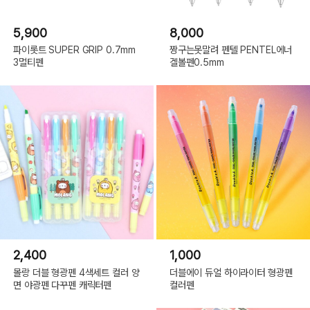
5,900
8,000
파이롯트 SUPER GRIP 0.7mm
짱구는못말려 펜텔 PENTEL에너
3멀티펜
겔볼펜0.5mm
2,400
1,000
몰랑 더블 형광펜 4색세트 컬러 양
더블에이 듀얼 하이라이터 형광펜
면 야광펜 다꾸펜 캐릭터펜
컬러펜