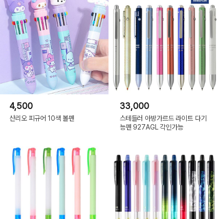
4,500
33,000
산리오 피규어 10색 볼펜
스테들러 아방가르드 라이트 다기
능펜 927AGL 각인가능