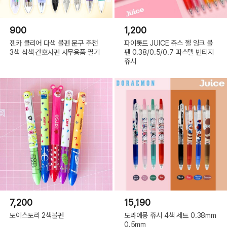
900
1,200
젠카 클리어 다색 볼펜 문구 추천
파이롯트 JUICE 쥬스 젤 잉크 볼
3색 삼색 간호사펜 사무용품 필기
펜 0.38/0.5/0.7 파스텔 빈티지
쥬시
7,200
15,190
토이스토리 2색볼펜
도라에몽 쥬시 4색 세트 0.38mm
0.5mm