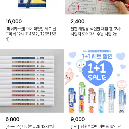
16,000
2,400
[파버카스텔]수채 색연필 세트 골
빨간 채점용 색연필 채점 펜 교사
드파버 12색 114612_(1265156
시험지 모의고사 수능 시험 2p
4)
6,800
9,000
[주문제작]네임연필2B 12자루화
[1+1] 탕후루젤펜 이벤트 할인 선