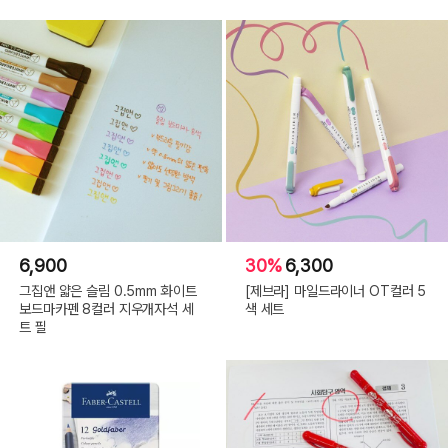
6,900
30%
6,300
그집앤 얇은 슬림 0.5mm 화이트
[제브라] 마일드라이너 OT컬러 5
보드마카펜 8컬러 지우개자석 세
색 세트
트 필