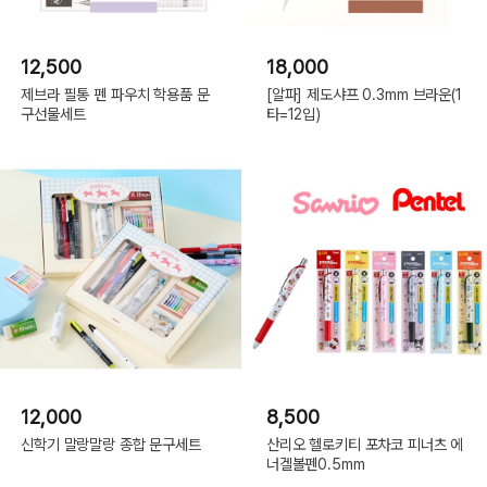
12,500
18,000
제브라 필통 펜 파우치 학용품 문
[알파] 제도샤프 0.3mm 브라운(1
구선물세트
타=12입)
12,000
8,500
신학기 말랑말랑 종합 문구세트
산리오 헬로키티 포차코 피너츠 에
너겔볼펜0.5mm