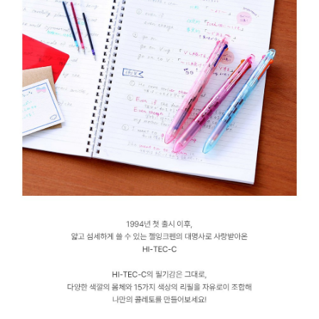
0.4mm
블
루
블
랙,
리
필
심
0.4mm
브
라
운,
리
필
심
0.4mm
베
이
비
핑
크,
리
필
심
0.4mm
아
프
리
콧
오
렌
지,
리
필
심
0.4mm
체