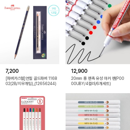
7,200
12,900
[파버카스텔]연필 골드파버 1168
20mm 롱 펜촉 유성 마커 펜(P00
02(2B/지우개팁)_(12656244)
00UBY/4컬러/6개세트)