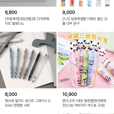
6,800
9,000
[주문제작]네임연필2B 12자루화
[1+1] 탕후루젤펜 이벤트 할인 선
이트 헬로디노
물 다꾸 문구
6,000
10,900
제브라 델가드 라이트 그레이시 0.
판다 4색 1세트 형광펜(한자루에
5mm 한정판 샤프
3단으로 여러가지 색으로 구성)