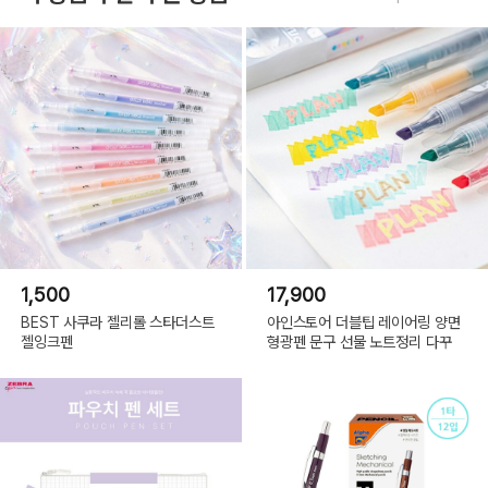
1,500
17,900
BEST 사쿠라 젤리롤 스타더스트
아인스토어 더블팁 레이어링 양면
젤잉크펜
형광펜 문구 선물 노트정리 다꾸