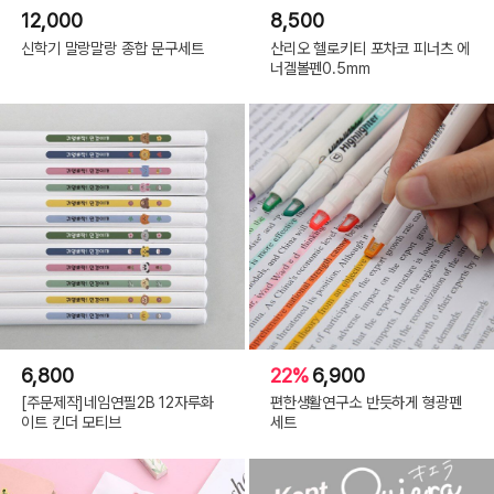
12,000
8,500
신학기 말랑말랑 종합 문구세트
산리오 헬로키티 포차코 피너츠 에
너겔볼펜0.5mm
6,800
22%
6,900
[주문제작]네임연필2B 12자루화
편한생활연구소 반듯하게 형광펜
이트 킨더 모티브
세트