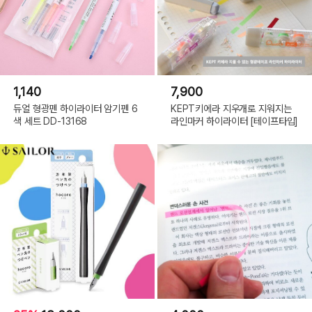
1,140
7,900
듀얼 형광펜 하이라이터 암기펜 6
KEPT키에라 지우개로 지워지는
색 세트 DD-13168
라인마커 하이라이터 [테이프타입]