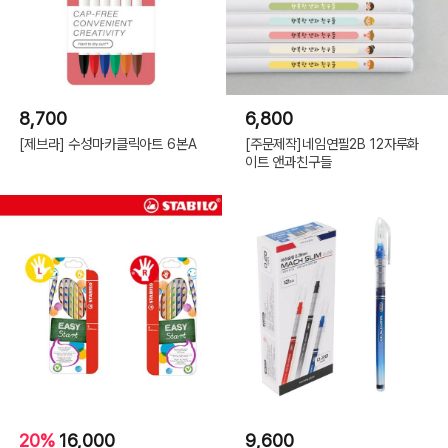
8,700
6,800
[제브라] 수성마카클릭아트 6본A
[주문제작]네임연필2B 12자루화
이트 앤과친구들
20%
16,000
9,600