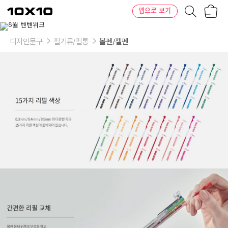
장
텐
앱으로 보기
바
바
구
이
이
니
텐
상
품
디자인문구
필기류/필통
볼펜/젤펜
의
옵
션
-
규
격
및
색
상:
리
필
심
0.3mm
블
랙,
리
필
심
0.3mm
레
드,
리
필
심
0.3mm
블
루,
리
필
심
0.3mm