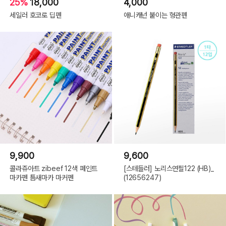
25%
18,000
4,000
세일러 호코로 딥펜
애니캐넌 붙이는 형관펜
9,900
9,600
콜라쥬아트 zibeef 12색 페인트
[스테들러] 노리스연필122 (HB)_
마카펜 틈새마카 마커펜
(12656247)