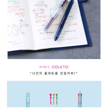
리
필
심
0.5mm
그
린,
리
필
심
0.5mm
바
이
올
렛,
리
필
심
0.5mm
핑
크,
리
필
심
0.5mm
오
렌
지,
리
필
심
0.5mm
클
리
어
블
루,
리