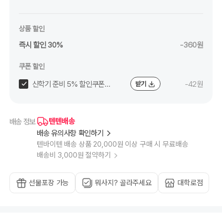
루
블
랙,
리
필
상품 할인
심
0.3mm
즉시 할인 30%
-360원
브
라
운,
리
쿠폰 할인
필
심
0.3mm
신학기 준비 5% 할인쿠폰
-42원
받기
베
이
(~8/24)
비
핑
크,
리
텐텐배송
배송 정보
필
심
배송 유의사항 확인하기
0.3mm
아
텐바이텐 배송 상품 20,000원 이상 구매 시 무료배송
프
리
배송비 3,000원 절약하기
콧
오
렌
지,
리
선물포장 가능
뭐사지? 골라주세요
대학로점
필
심
0.3mm
체
리
핑