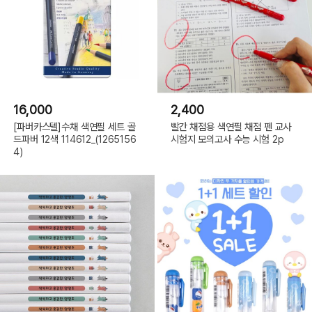
16,000
2,400
[파버카스텔]수채 색연필 세트 골
빨간 채점용 색연필 채점 펜 교사
드파버 12색 114612_(1265156
시험지 모의고사 수능 시험 2p
4)