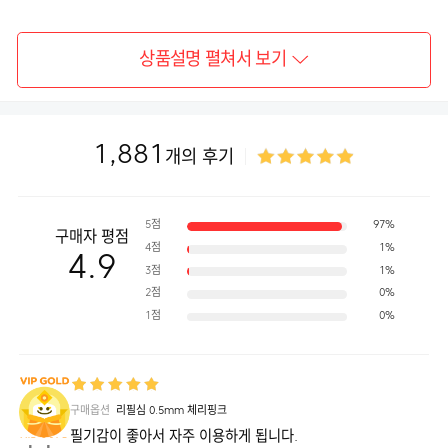
필
심
0.5mm
블
루
상품설명 펼쳐서 보기
블
랙,
리
필
심
0.5mm
브
1,881
라
개의 후기
운,
리
필
심
0.5mm
베
5점
97%
이
구매자 평점
비
4점
1%
핑
4.9
크,
3점
1%
리
필
2점
0%
심
0.5mm
1점
0%
아
프
리
콧
오
렌
지,
구매옵션
리필심 0.5mm 체리핑크
리
필
필기감이 좋아서 자주 이용하게 됩니다.
심