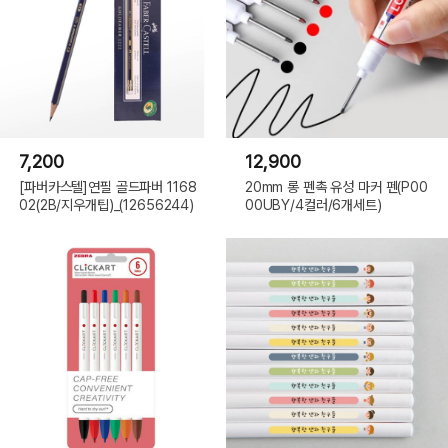
7,200
12,900
[파버카스텔]연필 골드파버 1168
20mm 롱 펜촉 유성 마커 펜(P00
02(2B/지우개팁)_(12656244)
00UBY/4컬러/6개세트)