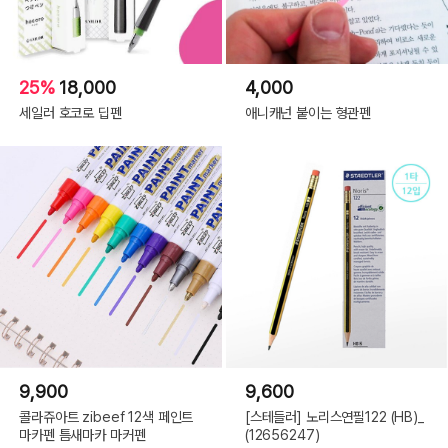
25%
18,000
4,000
세일러 호코로 딥펜
애니캐넌 붙이는 형관펜
9,900
9,600
콜라쥬아트 zibeef 12색 페인트
[스테들러] 노리스연필122 (HB)_
마카펜 틈새마카 마커펜
(12656247)