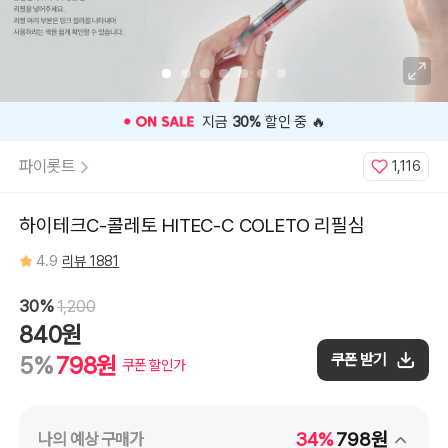
그
린,
리
필
심
0.3mm
바
이
올
렛,
⭐️ 고객 평점
4.9
인기 상품 ⭐️
리
필
심
파이롯트
1,116
0.3mm
핑
크,
리
필
하이테크C-콜레토 HITEC-C COLETO 리필심
심
0.3mm
오
4.9
리뷰 1881
렌
지,
리
필
30%
1,200
심
0.3mm
840원
클
리
쿠폰 받기
5%
798원
어
쿠폰 할인가
블
루,
리
필
심
0.3mm
34%
798원
나의 예상 구매가
블