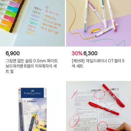
6,900
30%
6,300
그집앤 얇은 슬림 0.5mm 화이트
[제브라] 마일드라이너 OT컬러 5
보드마카펜 8컬러 지우개자석 세
색 세트
트 필