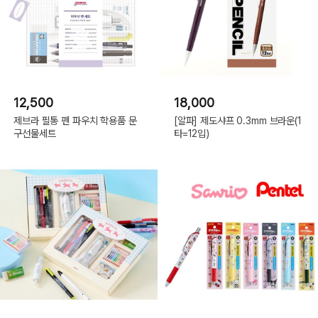
12,500
18,000
제브라 필통 펜 파우치 학용품 문
[알파] 제도샤프 0.3mm 브라운(1
구선물세트
타=12입)