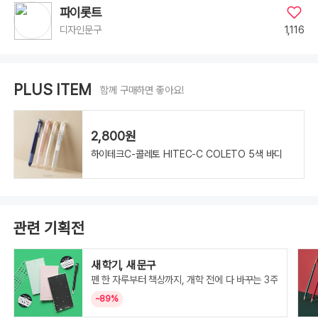
크,
리
파이롯트
필
심
1,116
디자인문구
0.3mm
아
쿠
아
블
루,
PLUS ITEM
리
함께 구매하면 좋아요!
필
심
0.3mm
애
플
2,800원
그
린,
하이테크C-콜레토 HITEC-C COLETO 5색 바디
리
필
심
0.4mm
블
랙,
리
필
심
관련 기획전
0.4mm
레
드,
리
새 학기, 새 문구
필
심
펜 한 자루부터 책상까지, 개학 전에 다 바꾸는 3주
0.4mm
블
~89%
루,
리
필