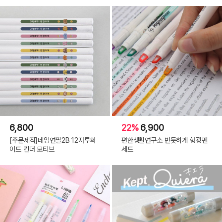
6,800
22%
6,900
[주문제작]네임연필2B 12자루화
편한생활연구소 반듯하게 형광펜
이트 킨더 모티브
세트