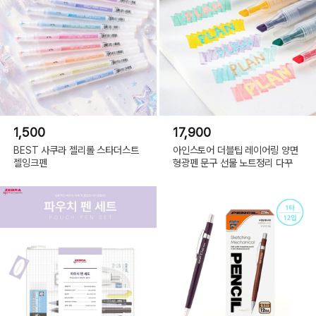
1,500
17,900
BEST 사쿠라 젤리롤 스타더스트
아인스토어 더블팁 레이어링 양면
젤잉크펜
형광펜 문구 선물 노트정리 다꾸