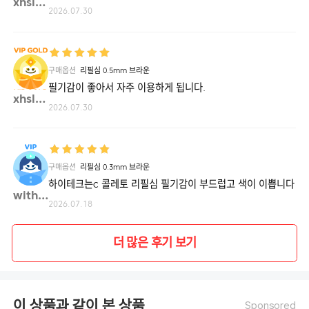
0.5mm
xhsl**
체
2026.07.30
리
핑
크,
리
필
심
0.5mm
구매옵션
리필심 0.5mm 브라운
아
쿠
필기감이 좋아서 자주 이용하게 됩니다.
아
xhsl**
블
루,
2026.07.30
리
필
심
0.5mm
애
플
그
구매옵션
리필심 0.3mm 브라운
린
하이테크는c 콜레토 리필심 필기감이 부드럽고 색이 이쁩니다
withd**
2026.07.18
더 많은 후기 보기
이 상품과 같이 본 상품
Sponsored