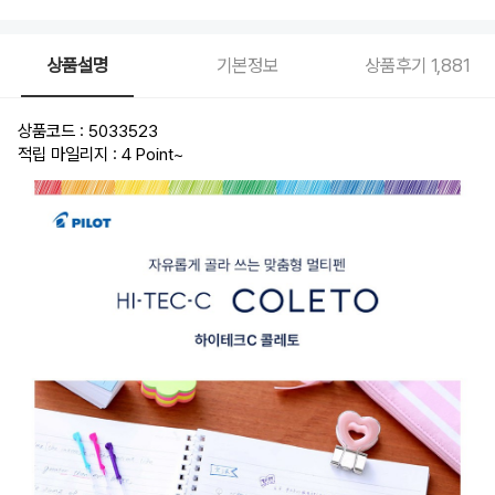
심
0.4mm
그
린,
상품설명
기본정보
상품후기
1,881
리
필
심
0.4mm
바
상품코드 : 5033523
이
올
적립 마일리지 : 4 Point
~
렛,
리
필
심
0.4mm
핑
크,
리
필
심
0.4mm
오
렌
지,
리
필
심
0.4mm
클
리
어
블
루,
리
필
심