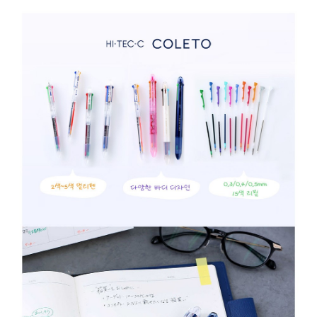
리
핑
크,
리
필
심
0.4mm
아
쿠
아
블
루,
리
필
심
0.4mm
애
플
그
린,
리
필
심
0.5mm
블
랙,
리
필
심
0.5mm
레
드,
리
필
심
0.5mm
블
루,