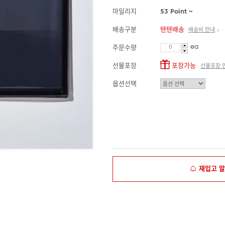
마일리지
53 Point ~
배송구분
텐텐배송
배송비 안내
ea
주문수량
선물포장
포장가능
선물포장 
옵션선택
재입고 