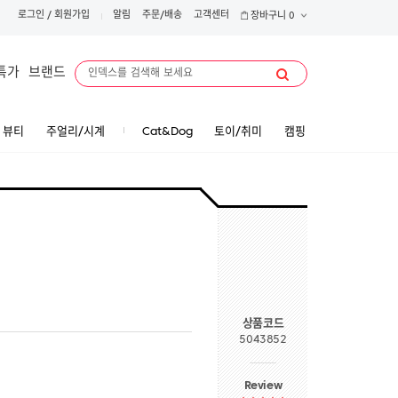
로그인
/
회원가입
알림
주문/배송
고객센터
장바구니
0
특가
브랜드
뷰티
주얼리/시계
Cat&Dog
토이/취미
캠핑
상품코드
5043852
Review