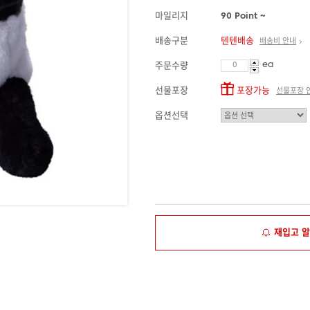
마일리지
90 Point ~
배송구분
텐텐배송
배송비 안내
ea
주문수량
선물포장
포장가능
선물포장 
옵션선택
재입고 