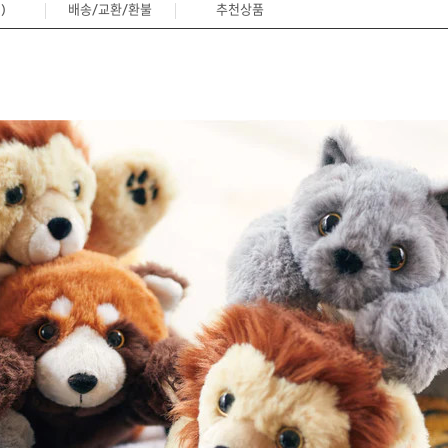
)
배송/교환/환불
추천상품
0