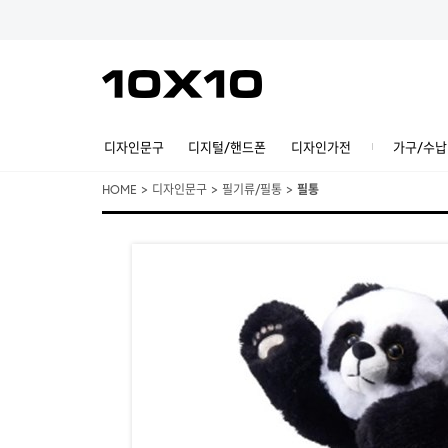
디자인문구
디지털/핸드폰
디자인가전
가구/수납
HOME
>
디자인문구
>
필기류/필통
>
필통