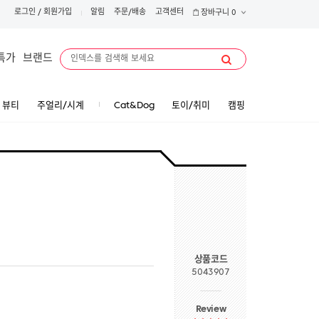
로그인
/
회원가입
알림
주문/배송
고객센터
장바구니
0
특가
브랜드
뷰티
주얼리/시계
Cat&Dog
토이/취미
캠핑
상품코드
5043907
Review