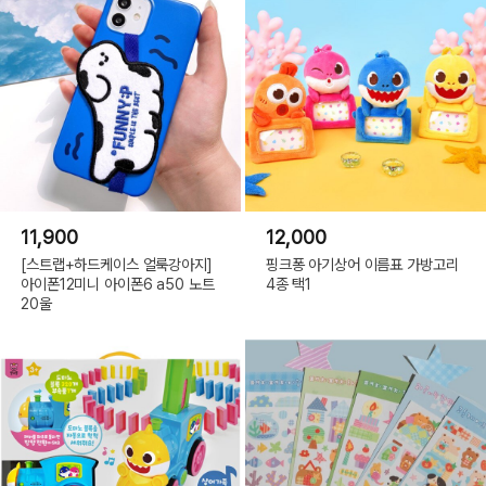
11,900
12,000
[스트랩+하드케이스 얼룩강아지]
핑크퐁 아기상어 이름표 가방고리
아이폰12미니 아이폰6 a50 노트
4종 택1
20울