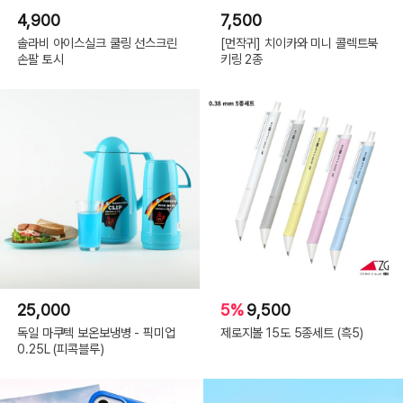
4,900
7,500
솔라비 아이스실크 쿨링 선스크린
[먼작귀] 치이카와 미니 콜렉트북
손팔 토시
키링 2종
25,000
5%
9,500
독일 마쿠텍 보온보냉병 - 픽미업
제로지볼 15도 5종세트 (흑5)
0.25L (피콕블루)