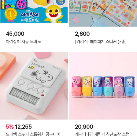
45,000
2,800
아기상어 자동 도미노
[카키즈] 패치패치 스티커 (7종)
5%
12,255
20,900
드레텍 스누피 스톱워치 공부타이
캐치티니핑 캐릭터 칭찬도장 스탬