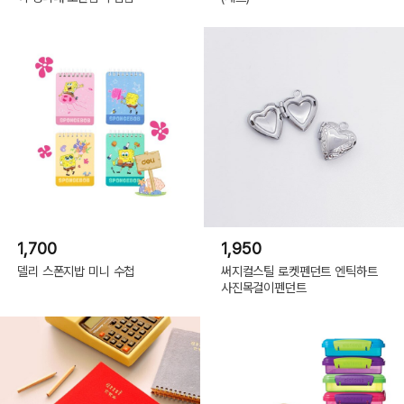
1,700
1,950
델리 스폰지밥 미니 수첩
써지컬스틸 로켓펜던트 엔틱하트
사진목걸이펜던트