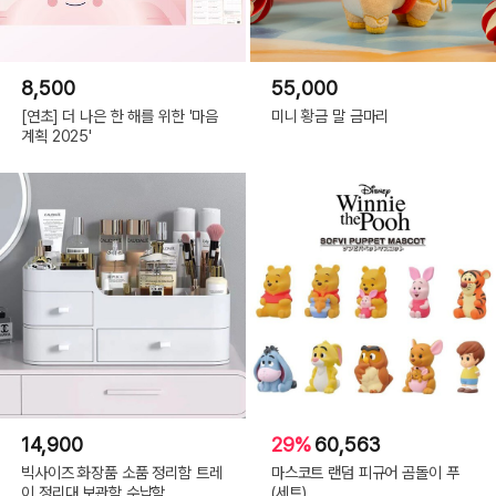
8,500
55,000
[연초] 더 나은 한 해를 위한 '마음
미니 황금 말 금마리
계획 2025'
14,900
29%
60,563
빅사이즈 화장품 소품 정리함 트레
마스코트 랜덤 피규어 곰돌이 푸
이 정리대 보관함 수납함
(세트)