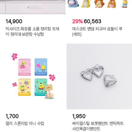
14,900
29%
60,563
SIZE
W20mm x L3m
빅사이즈 화장품 소품 정리함 트레
마스코트 랜덤 피규어 곰돌이 푸
제조국
일본
이 정리대 보관함 수납함
(세트)
제조사
KINGJIM
수입/판매원
(주)텐바이텐
1,700
1,950
델리 스폰지밥 미니 수첩
써지컬스틸 로켓펜던트 엔틱하트
사진목걸이펜던트