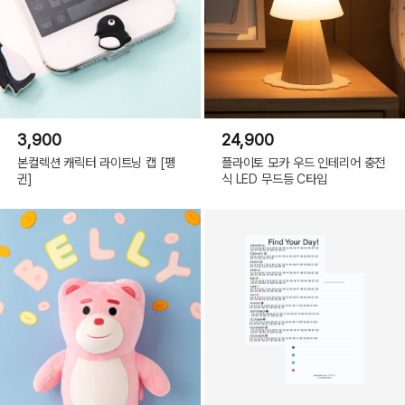
3,900
24,900
본컬렉션 캐릭터 라이트닝 캡 [펭
플라이토 모카 우드 인테리어 충전
귄]
식 LED 무드등 C타입