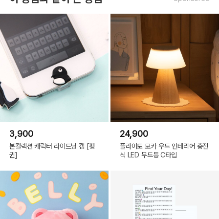
3,900
24,900
본컬렉션 캐릭터 라이트닝 캡 [펭
플라이토 모카 우드 인테리어 충전
귄]
식 LED 무드등 C타입
OPTIONS