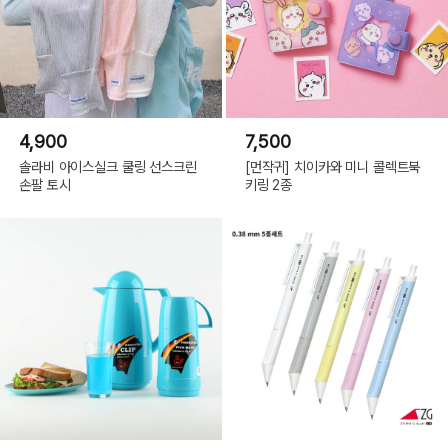
4,900
7,500
솔라비 아이스실크 쿨링 선스크린
[먼작귀] 치이카와 미니 콜렉트북
(C) 10X10.INC 2023(or COPYRIGHT(C) 2023 ALL RIGHTS RESERVED BY
손팔 토시
키링 2종
10X10 INC)