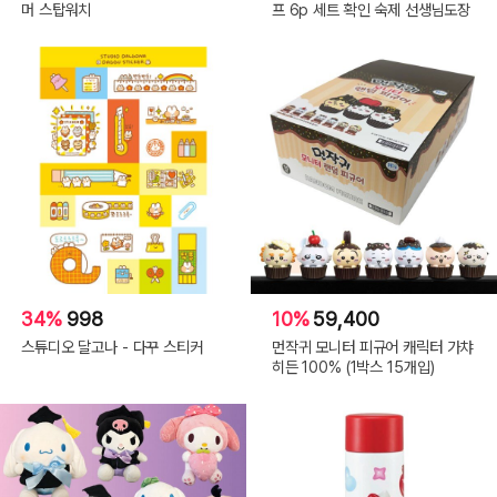
머 스탑워치
프 6p 세트 확인 숙제 선생님도장
34%
998
10%
59,400
스튜디오 달고나 - 다꾸 스티커
먼작귀 모니터 피규어 캐릭터 가챠
히든 100% (1박스 15개입)