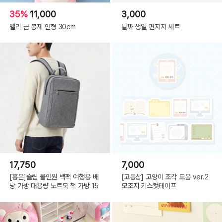
35%
11,000
3,000
벨리 곰 봉제 인형 30cm
날짜 생일 편지지 세트
17,750
7,000
[홍은]슬림 올인원 백팩 여행용 배
[고동상] 고양이 조각 모음 ver.2
낭 가방 대용량 노트북 책 가방 15
모조지 키스컷테이프