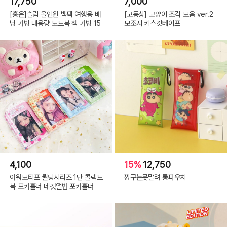
17,750
7,000
[홍은]슬림 올인원 백팩 여행용 배
[고동상] 고양이 조각 모음 ver.2
낭 가방 대용량 노트북 책 가방 15
모조지 키스컷테이프
Wolf
4,100
15%
12,750
아워모티프 퀼팅시리즈 1단 콜렉트
짱구는못말려 롱파우치
북 포카홀더 네컷앨범 포카홀더