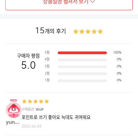
상품설명 펼쳐서 보기
15
개의 후기
5점
100%
구매자 평점
4점
0%
5.0
3점
0%
2점
0%
1점
0%
구매옵션
Wolf
포인트로 쓰기 좋아요 늑대도 귀여워요
yunye**
2026.06.04