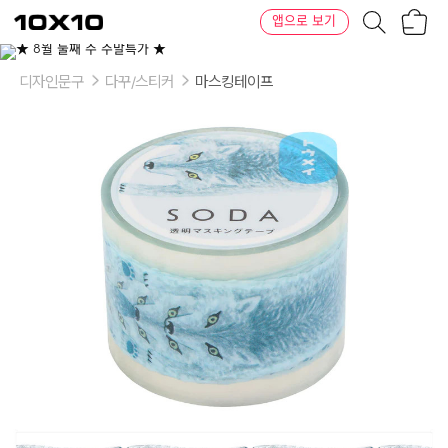
장
텐
앱으로 보기
바
바
구
이
이
니
텐
상
품
디자인문구
다꾸/스티커
마스킹테이프
의
옵
션
-
옵
션:
Wolf,
Toys