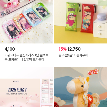
4,100
15%
12,750
아워모티프 퀼팅시리즈 1단 콜렉트
짱구는못말려 롱파우치
북 포카홀더 네컷앨범 포카홀더