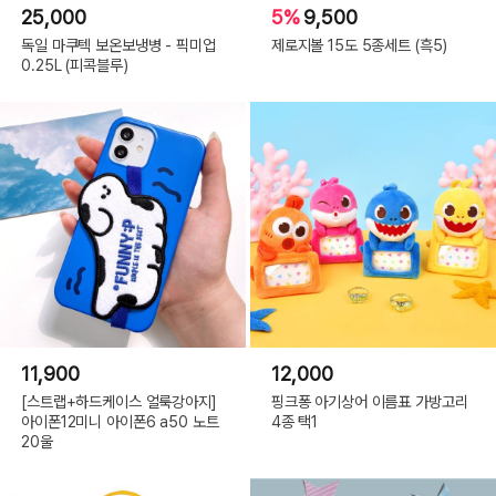
25,000
5%
9,500
독일 마쿠텍 보온보냉병 - 픽미업
제로지볼 15도 5종세트 (흑5)
0.25L (피콕블루)
11,900
12,000
[스트랩+하드케이스 얼룩강아지]
핑크퐁 아기상어 이름표 가방고리
아이폰12미니 아이폰6 a50 노트
4종 택1
20울