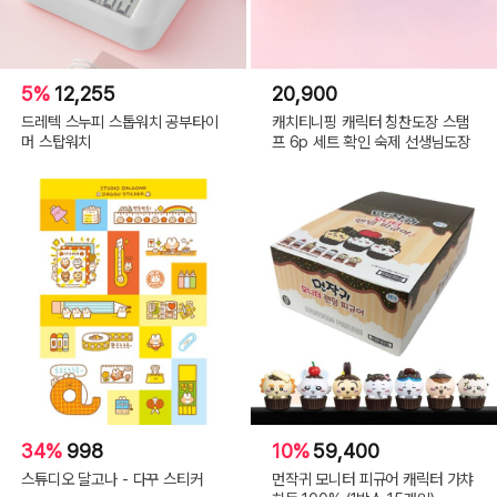
5%
12,255
20,900
드레텍 스누피 스톱워치 공부타이
캐치티니핑 캐릭터 칭찬도장 스탬
머 스탑워치
프 6p 세트 확인 숙제 선생님도장
34%
998
10%
59,400
스튜디오 달고나 - 다꾸 스티커
먼작귀 모니터 피규어 캐릭터 가챠