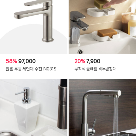
58%
97,000
20%
7,900
원홀 무광 세면대 수전 IN031S
부착식 물빠짐 비누받침대