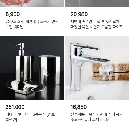
8,900
20,980
720도 회전 세면대 수도꼭지 연장
세면대 배수관 트랩 부속품 교체
수전 워터탭
화장실 욕실 세면기 주름관 파이프
251,000
16,850
이태리 게디 티나 3종용기 [올트레
철물팩토리 욕실 세면대 필터 헤드
콜렉션]
수도꼭지필터 교체 비타민