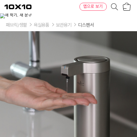
장
텐
앱으로 보기
바
바
구
이
이
니
텐
상
품
패브릭/생활
욕실용품
보관용기
디스펜서
의
옵
션
-
타
입:
슬
림
메
탈
디
스
펜
서
(건
전
지
타
입),
슬
림
메
탈
디
스
펜
서
(충
전
타
입)