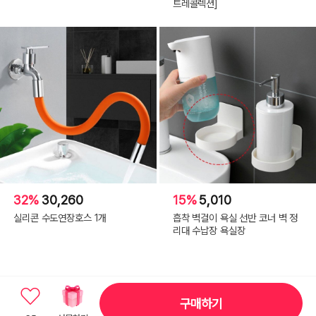
트레콜렉션]
32%
30,260
15%
5,010
실리콘 수도연장호스 1개
흡착 벽걸이 욕실 선반 코너 벽 정
리대 수납장 욕실장
구매하기