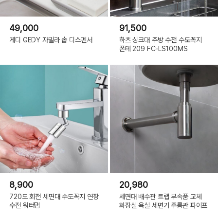
49,000
91,500
게디 GEDY 자밀라 솝 디스펜서
하츠 싱크대 주방 수전 수도꼭지
폰테 209 FC-LS100MS
8,900
20,980
720도 회전 세면대 수도꼭지 연장
세면대 배수관 트랩 부속품 교체
수전 워터탭
화장실 욕실 세면기 주름관 파이프