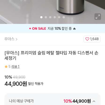
실
버,
슬
림
메
탈
디
스
펜
서
⭐️ 고객 평점
5
인기 상품 ⭐️
(충
전
타
무아스
1,648
입)
블
랙,
슬
림
[무아스] 프리미엄 슬림 메탈 젤타입 자동 디스펜서 손
메
탈
세정기
디
스
펜
5
리뷰 1
서
(충
전
타
10%
49,900
입)
화
44,900원
할인 적용가
이
트
10%
44,900원
나의 예상 구매가