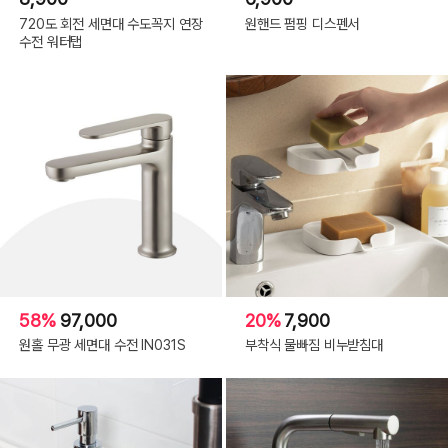
720도 회전 세면대 수도꼭지 연장
원핸드 펌핑 디스펜서
수전 워터탭
58%
97,000
20%
7,900
원홀 무광 세면대 수전 IN031S
부착식 물빠짐 비누받침대