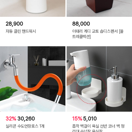
28,900
88,000
자동 클린 핸드워시
이태리 게디 교토 솝디스펜서 [올
트레콜렉션]
32%
30,260
15%
5,010
실리콘 수도연장호스 1개
흡착 벽걸이 욕실 선반 코너 벽 정
리대 수납장 욕실장