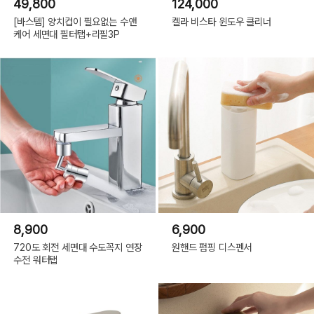
49,800
124,000
[바스템] 양치컵이 필요없는 수앤
켈라 비스타 윈도우 클리너
케어 세면대 필터탭+리필3P
8,900
6,900
720도 회전 세면대 수도꼭지 연장
원핸드 펌핑 디스펜서
수전 워터탭