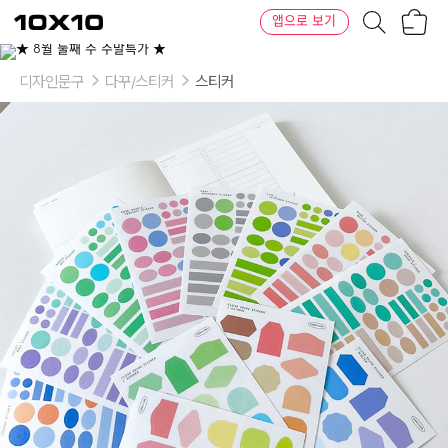
장
텐
앱으로 보기
바
바
구
이
니
텐
디자인문구
다꾸/스티커
스티커