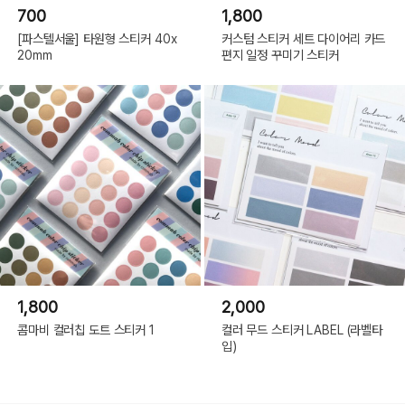
700
1,800
[파스텔서울] 타원형 스티커 40x
커스텀 스티커 세트 다이어리 카드
20mm
편지 일정 꾸미기 스티커
1,800
2,000
콤마비 컬러칩 도트 스티커 1
컬러 무드 스티커 LABEL (라벨타
입)