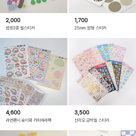
2,000
1,700
썸씽3종 씰스티커
25mm 원형 스티커
4,600
3,500
라연팬시 숭이와 카피바라팩
산리오 금박씰 스티커