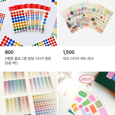
800
1,500
[예현] 홀로그램 원형 스티커 혼합
데코 스티커 세트 4EA
(6종 택1)