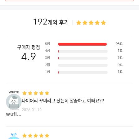
192
개의 후기
5점
98%
구매자 평점
4점
1%
4.9
3점
1%
2점
0%
1점
1%
다이어리 꾸미려고 샀는데 깔끔하고 예뻐요??
2026.01.10
wufl**