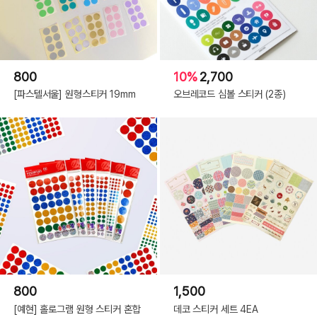
800
10%
2,700
[파스텔서울] 원형스티커 19mm
오브레코드 심볼 스티커 (2종)
800
1,500
[예현] 홀로그램 원형 스티커 혼합
데코 스티커 세트 4EA