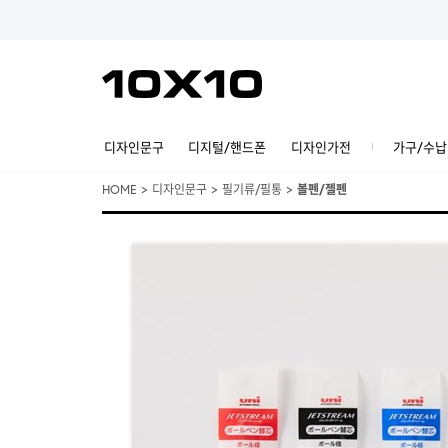
디자인문구
디지털/핸드폰
디자인가전
가구/수납
HOME
>
디자인문구
>
필기류/필통
>
볼펜/젤펜