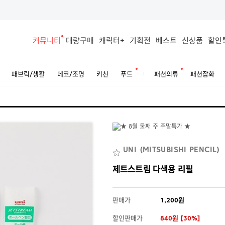
커뮤니티
대량구매
캐릭터+
기획전
베스트
신상품
할인
패브릭/생활
데코/조명
키친
푸드
패션의류
패션잡화
UNI (MITSUBISHI PENCIL)
제트스트림 다색용 리필
판매가
1,200원
할인판매가
840원 [30%]