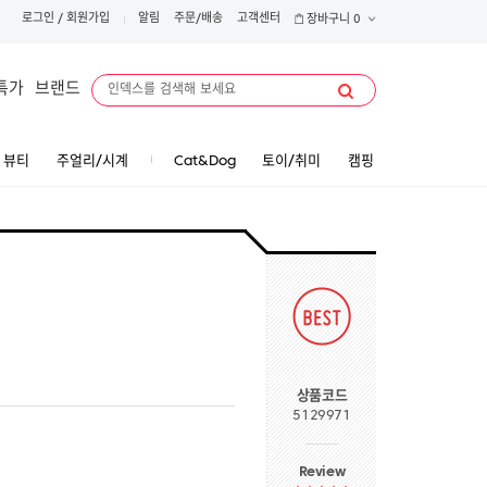
로그인
/
회원가입
알림
주문/배송
고객센터
장바구니
0
특가
브랜드
뷰티
주얼리/시계
Cat&Dog
토이/취미
캠핑
상품코드
5129971
Review