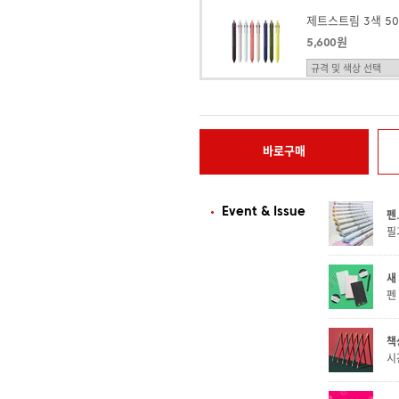
제트스트림 3색 50
5,600원
[제브라] 마일드라
1,260원
바로구매
Event & Issue
펜.
필
새
펜
책
시