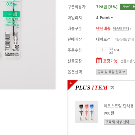
쿠폰적용가
798원 [5%]
쿠폰다
마일리지
4 Point ~
배송구분
텐텐배송
배송비 안내
판매매장
대학로점
매장정보 안내
ea
주문수량
선물포장
포장가능
선물포장 
옵션선택
(
3
)
제트스트림 단색용
980원