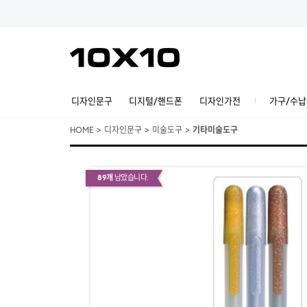
디자인문구
디지털/핸드폰
디자인가전
가구/수납
HOME
>
디자인문구
>
미술도구
>
기타미술도구
89개
남았습니다.