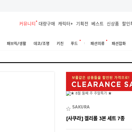
커뮤니티
대량구매
캐릭터+
기획전
베스트
신상품
할인
패브릭/생활
데코/조명
키친
푸드
패션의류
패션잡화
SAKURA
[사쿠라] 겔리롤 3본 세트 7종