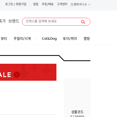
로그인
/
회원가입
알림
주문/배송
고객센터
장바구니
0
특가
브랜드
뷰티
주얼리/시계
Cat&Dog
토이/취미
캠핑
상품코드
5138899