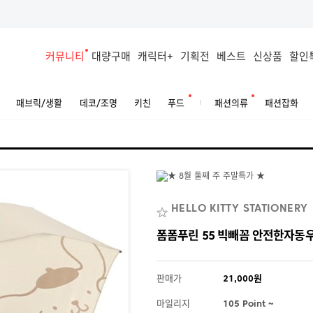
커뮤니티
대량구매
캐릭터+
기획전
베스트
신상품
할인
패브릭/생활
데코/조명
키친
푸드
패션의류
패션잡화
HELLO KITTY STATIONERY
폼폼푸린 55 빅빼꼼 안전한자동우산
판매가
21,000원
마일리지
105 Point ~