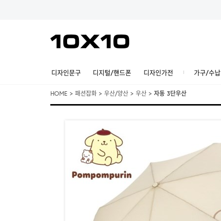
디자인문구
디지털/핸드폰
디자인가전
가구/수납
HOME
>
패션잡화
>
우산/양산
>
우산
>
자동 3단우산