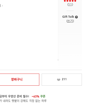
(
11
)
내
Gift Talk
(
쓰기
)
장바구니
211
금부터 우양산 준비 필수!
~63%
쿠폰
가 내려도 햇볕이 강해도 걱정 없는 하루