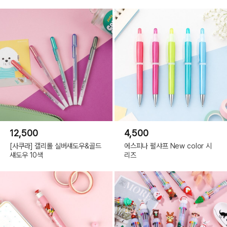
12,500
4,500
[사쿠라] 갤리롤 실버섀도우&골드
에스피나 펄샤프 New color 시
섀도우 10색
리즈