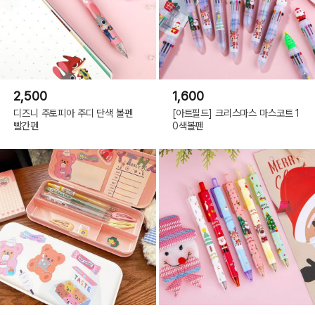
2,500
1,600
디즈니 주토피아 주디 단색 볼펜
[아트필드] 크리스마스 마스코트 1
빨간펜
0색볼펜