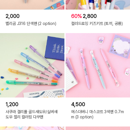
2,000
60%
2,800
벨리곰 J316 단색펜 (2 option)
컬러드로잉 키즈키트 (토끼, 공룡)
1,200
4,500
사쿠라 겔리롤 골드섀도우/실버섀
에스더버니 마스코트 3색펜 0.7m
도우 젤리 컬러링 다꾸펜
m (3 option)