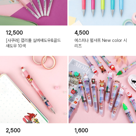
12,500
4,500
[사쿠라] 갤리롤 실버섀도우&골드
에스피나 펄샤프 New color 시
섀도우 10색
리즈
2,500
1,600