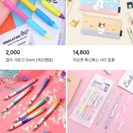
2,000
14,800
델리 샤프 0.5mm (색상랜덤)
리딩펫 폭신폭신 사각 필통