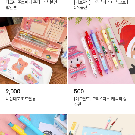
디즈니 주토피아 주디 단색 볼펜
[아트필드] 크리스마스 마스코트 1
빨간펜
0색볼펜
05 폼폼푸린
2,000
500
내맘대로 하드필통
[아트필드] 크리스마스 캐릭터 중
성펜