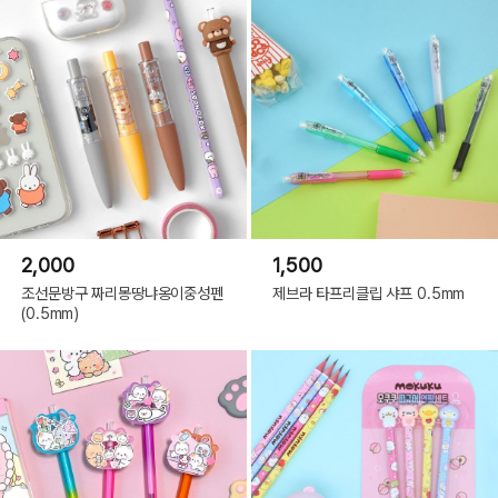
2,000
1,500
조선문방구 짜리몽땅냐옹이중성펜
제브라 타프리클립 샤프 0.5mm
(0.5mm)