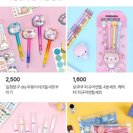
2,500
1,600
일정문구 diy우옹이아크릴샤프꾸
모쿠쿠 피규어연필 4본세트 캐릭
미기
터 피규어연필세트