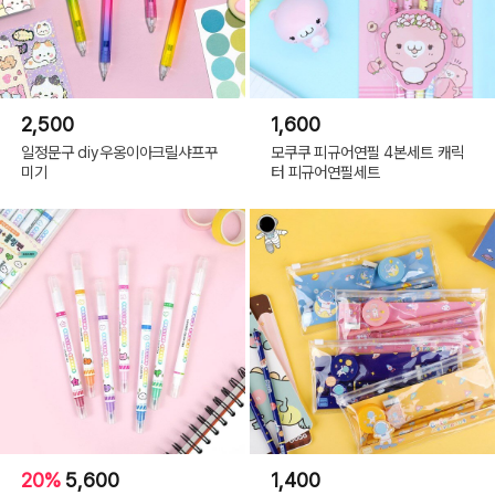
02 마이멜로디
2,500
1,600
일정문구 diy우옹이아크릴샤프꾸
모쿠쿠 피규어연필 4본세트 캐릭
미기
터 피규어연필세트
20%
5,600
1,400