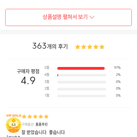
상품설명 펼쳐서 보기
363
개의 후기
5점
97%
구매자 평점
4점
2%
4.9
3점
0%
01. 귀여운 디자인
2점
0%
귀여운 매력에 퐁당♥
1점
0%
볼펜 상단에
산리오캐릭터즈
아크릴 참
이 걸려있어요!
구매옵션
폼폼푸린
잘 받았습니다. 좋습니다.