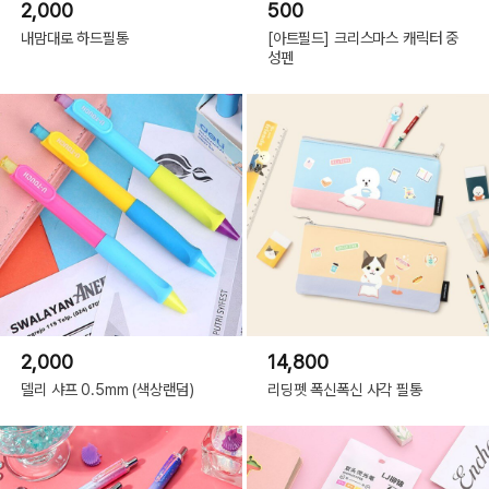
2,000
500
내맘대로 하드필통
[아트필드] 크리스마스 캐릭터 중
성펜
2,000
14,800
델리 샤프 0.5mm (색상랜덤)
리딩펫 폭신폭신 사각 필통