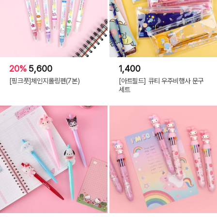
20%
5,600
1,400
[핑크풋]체인지롤링펜(7본)
[아트필드] 큐티 우주비행사 문구
세트