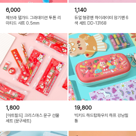
6,000
1,140
제브라 델가드 그라데이션 투톤 리
듀얼 형광펜 하이라이터 암기펜 6
미티드 샤프 0.5mm
색 세트 DD-13168
06 포차코
1,800
19,800
[아트필드] 크리스마스 문구 선물
빅키드 하드탑파우치 하프 강남필
세트 (문구세트)
통