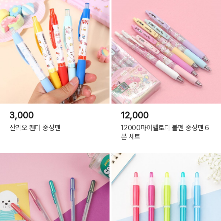
04 시나모롤
3,000
12,000
산리오 캔디 중성펜
12000마이멜로디 볼펜 중성펜 6
본 세트