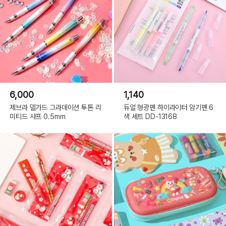
6,000
1,140
제브라 델가드 그라데이션 투톤 리
듀얼 형광펜 하이라이터 암기펜 6
미티드 샤프 0.5mm
색 세트 DD-13168
01 헬로키티