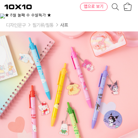
장
텐
앱으로 보기
바
바
구
이
이
니
텐
상
품
디자인문구
필기류/필통
사프
의
옵
션
-
옵
션:
헬
로
키
티,
마
이
멜
로
디,
쿠
로
미,
시
나
모
롤,
폼
폼
푸
린,
포
차
코