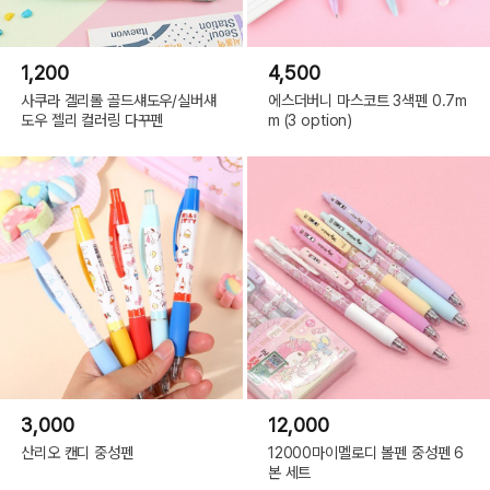
1,200
4,500
사쿠라 겔리롤 골드섀도우/실버섀
에스더버니 마스코트 3색펜 0.7m
도우 젤리 컬러링 다꾸펜
m (3 option)
3,000
12,000
산리오 캔디 중성펜
12000마이멜로디 볼펜 중성펜 6
본 세트