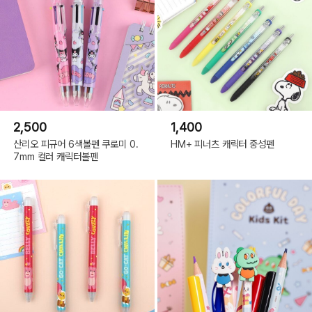
03 쿠로미
2,500
1,400
산리오 피규어 6색볼펜 쿠로미 0.
HM+ 피너츠 캐릭터 중성펜
7mm 컬러 캐릭터볼펜