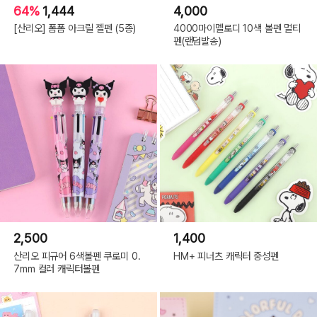
64%
1,444
4,000
[산리오] 폼폼 아크릴 젤펜 (5종)
4000마이멜로디 10색 볼펜 멀티
펜(랜덤발송)
2,500
1,400
산리오 피규어 6색볼펜 쿠로미 0.
HM+ 피너츠 캐릭터 중성펜
7mm 컬러 캐릭터볼펜