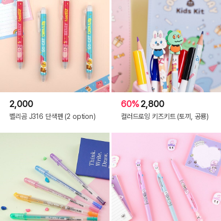
2,000
60%
2,800
벨리곰 J316 단색펜 (2 option)
컬러드로잉 키즈키트 (토끼, 공룡)
02. 0.5mm 샤프
가장 많이 사용하는,
베이직한 옵션
의 샤프로
데일리 문구템
으로 사용하기 좋아요!