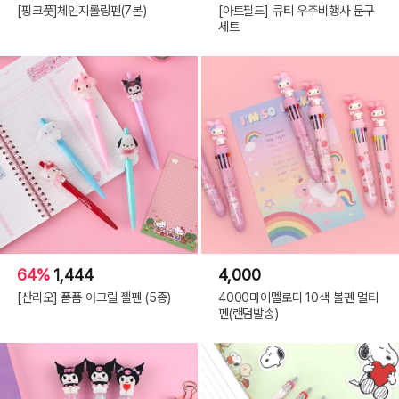
[핑크풋]체인지롤링펜(7본)
[아트필드] 큐티 우주비행사 문구
세트
64%
1,444
4,000
[산리오] 폼폼 아크릴 젤펜 (5종)
4000마이멜로디 10색 볼펜 멀티
펜(랜덤발송)