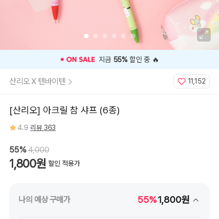
⭐️ 고객 평점
4.9
인기 상품 ⭐️
산리오 X 텐바이텐
11,152
[산리오] 아크릴 참 샤프 (6종)
4.9
리뷰 363
55%
4,000
1,800원
할인 적용가
55%
1,800원
나의 예상 구매가