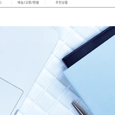
)
배송/교환/환불
추천상품
0