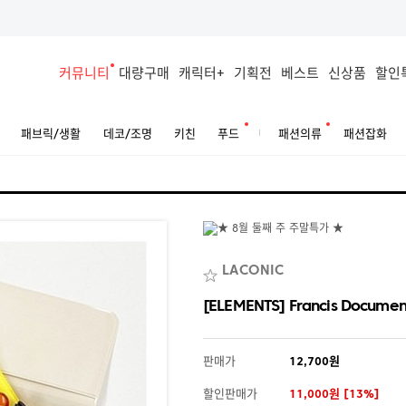
커뮤니티
대량구매
캐릭터+
기획전
베스트
신상품
할인
패브릭/생활
데코/조명
키친
푸드
패션의류
패션잡화
LACONIC
[ELEMENTS] Francis Documen
판매가
12,700원
할인판매가
11,000원 [13%]