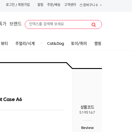
로그인
/
회원가입
알림
주문/배송
고객센터
장바구니
0
특가
브랜드
뷰티
주얼리/시계
Cat&Dog
토이/취미
캠핑
t Case A6
상품코드
5195167
Review