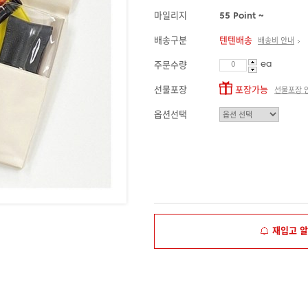
마일리지
55 Point ~
배송구분
텐텐배송
배송비 안내
ea
주문수량
선물포장
포장가능
선물포장 
옵션선택
재입고 