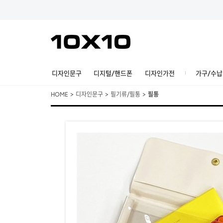
디자인문구
디지털/핸드폰
디자인가전
가구/수납
HOME
>
디자인문구
>
필기류/필통
>
필통