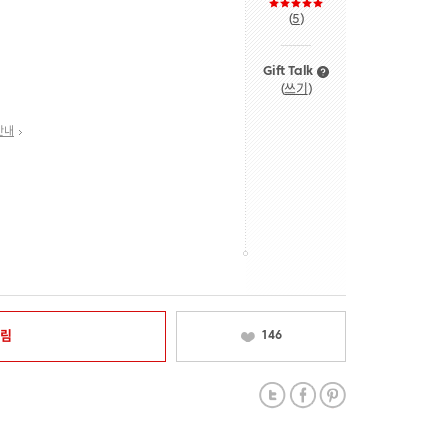
(
5
)
Gift Talk
(
쓰기
)
안내
알림
146