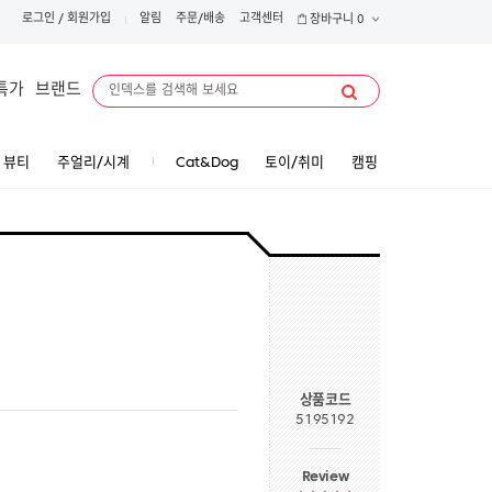
로그인
/
회원가입
알림
주문/배송
고객센터
장바구니
0
특가
브랜드
뷰티
주얼리/시계
Cat&Dog
토이/취미
캠핑
상품코드
5195192
Review