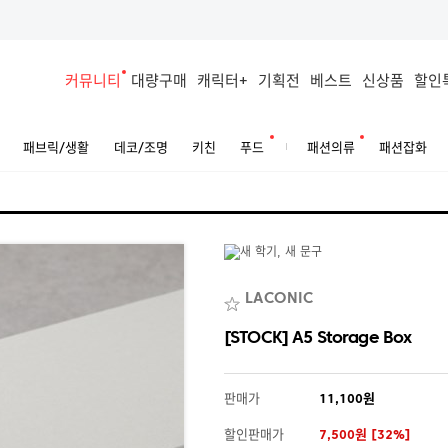
커뮤니티
대량구매
캐릭터+
기획전
베스트
신상품
할인
패브릭/생활
데코/조명
키친
푸드
패션의류
패션잡화
LACONIC
[STOCK] A5 Storage Box
판매가
11,100원
할인판매가
7,500원 [32%]