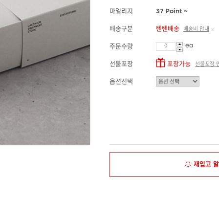
마일리지
37 Point ~
배송구분
텐텐배송
배송비 안내
ea
주문수량
선물포장
포장가능
선물포장 
옵션선택
재입고 