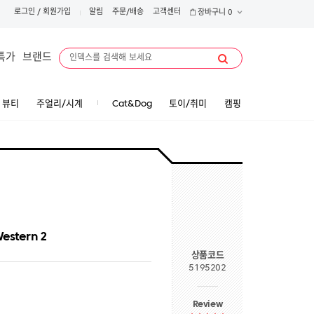
로그인
/
회원가입
알림
주문/배송
고객센터
장바구니
0
특가
브랜드
뷰티
주얼리/시계
Cat&Dog
토이/취미
캠핑
estern 2
상품코드
5195202
Review