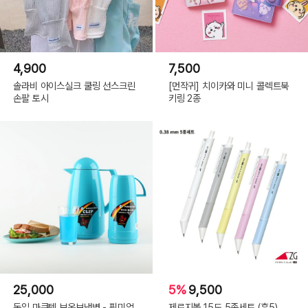
4,900
7,500
솔라비 아이스실크 쿨링 선스크린
[먼작귀] 치이카와 미니 콜렉트북
손팔 토시
키링 2종
25,000
5%
9,500
독일 마쿠텍 보온보냉병 - 픽미업
제로지볼 15도 5종세트 (흑5)