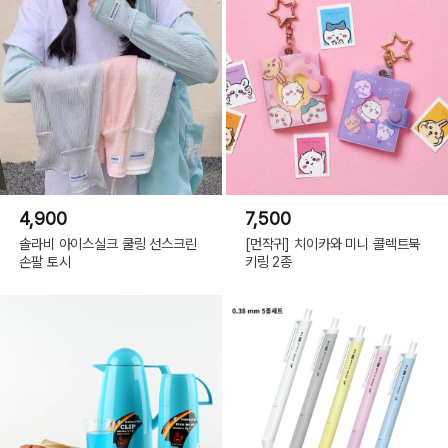
4,900
7,500
솔라비 아이스실크 쿨링 선스크린
[먼작귀] 치이카와 미니 콜렉트북
손팔 토시
키링 2종