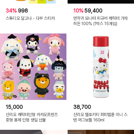
34%
998
10%
59,400
스튜디오 달고나 - 다꾸 스티커
먼작귀 모니터 피규어 캐릭터 가챠
히든 100% (1박스 15개입)
15,000
38,700
산리오 캐릭터인형 카카오프렌즈
산리오 헬로키티 퍼피벌룬 미니 스
중형 봉제 인형 생일 선물
텐 머그보틀 160ml