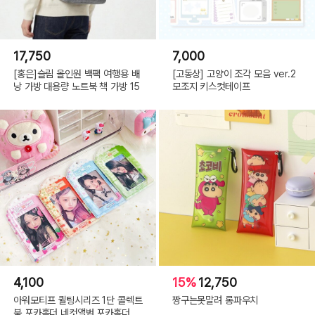
17,750
7,000
[홍은]슬림 올인원 백팩 여행용 배
[고동상] 고양이 조각 모음 ver.2
낭 가방 대용량 노트북 책 가방 15
모조지 키스컷테이프
4,100
15%
12,750
아워모티프 퀼팅시리즈 1단 콜렉트
짱구는못말려 롱파우치
북 포카홀더 네컷앨범 포카홀더