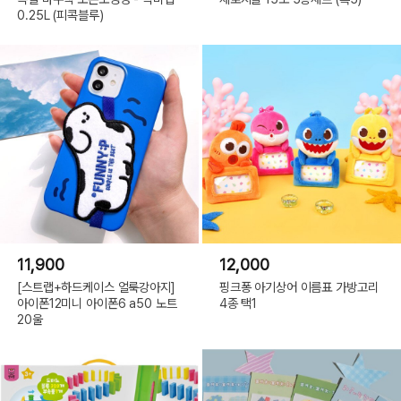
0.25L (피콕블루)
11,900
12,000
[스트랩+하드케이스 얼룩강아지]
핑크퐁 아기상어 이름표 가방고리
아이폰12미니 아이폰6 a50 노트
4종 택1
20울