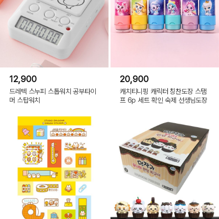
12,900
20,900
드레텍 스누피 스톱워치 공부타이
캐치티니핑 캐릭터 칭찬도장 스탬
머 스탑워치
프 6p 세트 확인 숙제 선생님도장