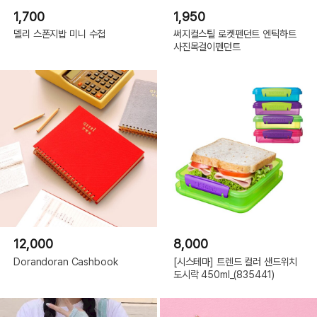
1,700
1,950
델리 스폰지밥 미니 수첩
써지컬스틸 로켓펜던트 엔틱하트
사진목걸이펜던트
12,000
8,000
Dorandoran Cashbook
[시스테마] 트렌드 컬러 샌드위치
도시락 450ml_(835441)