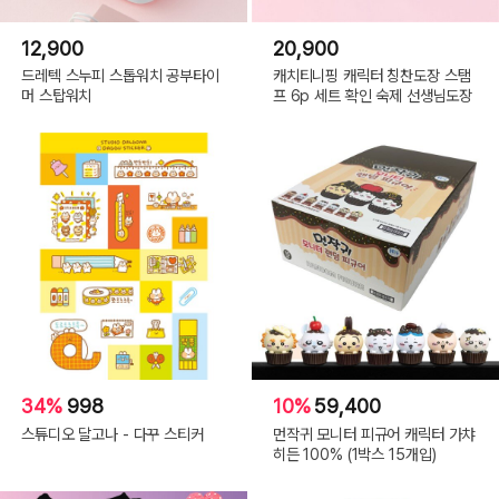
12,900
20,900
드레텍 스누피 스톱워치 공부타이
캐치티니핑 캐릭터 칭찬도장 스탬
머 스탑워치
프 6p 세트 확인 숙제 선생님도장
34%
998
10%
59,400
스튜디오 달고나 - 다꾸 스티커
먼작귀 모니터 피규어 캐릭터 가챠
히든 100% (1박스 15개입)