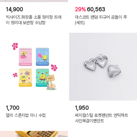
14,900
29%
60,563
빅사이즈 화장품 소품 정리함 트레
마스코트 랜덤 피규어 곰돌이 푸
이 정리대 보관함 수납함
(세트)
1,700
1,950
델리 스폰지밥 미니 수첩
써지컬스틸 로켓펜던트 엔틱하트
사진목걸이펜던트