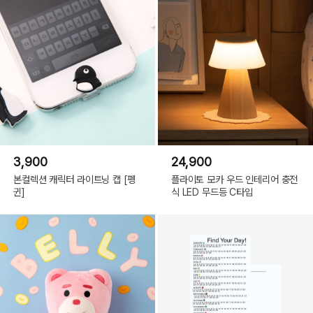
3,900
24,900
본컬렉션 캐릭터 라이트닝 캡 [펭
플라이토 모카 우드 인테리어 충전
귄]
식 LED 무드등 C타입