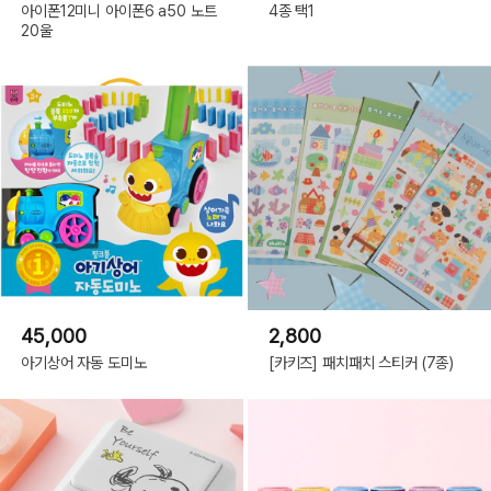
아이폰12미니 아이폰6 a50 노트
4종 택1
20울
45,000
2,800
아기상어 자동 도미노
[카키즈] 패치패치 스티커 (7종)