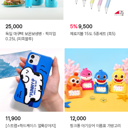
25,000
5%
9,500
독일 마쿠텍 보온보냉병 - 픽미업
제로지볼 15도 5종세트 (흑5)
0.25L (피콕블루)
11,900
12,000
[스트랩+하드케이스 얼룩강아지]
핑크퐁 아기상어 이름표 가방고리