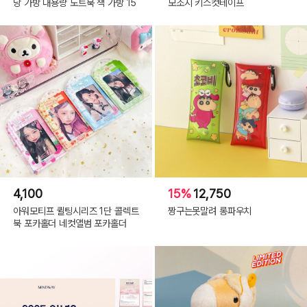
낭 가방 대용량 노트북 책 가방 15
모조지 키스컷테이프
4,100
15%
12,750
아워모티프 퀼팅시리즈 1단 콜렉트
짱구는못말려 롱파우치
북 포카홀더 네컷앨범 포카홀더