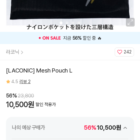
⭐️ 고객 평점
4.5
인기 상품 ⭐️
라코닉
242
[LACONIC] Mesh Pouch L
4.5
리뷰 2
56%
23,800
10,500원
할인 적용가
56%
10,500원
나의 예상 구매가