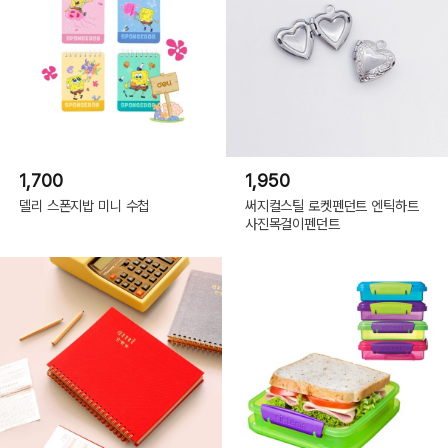
1,700
1,950
델리 스폰지밥 미니 수첩
써지컬스틸 로켓펜던트 엔틱하트
사진목걸이펜던트