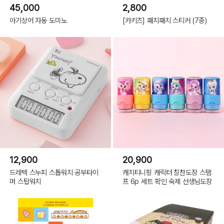
45,000
2,800
아기상어 자동 도미노
[카키즈] 패치패치 스티커 (7종)
12,900
20,900
드레텍 스누피 스톱워치 공부타이
캐치티니핑 캐릭터 칭찬도장 스탬
머 스탑워치
프 6p 세트 확인 숙제 선생님도장