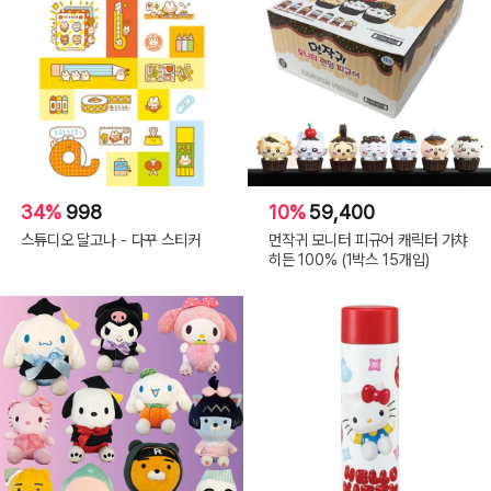
34%
998
10%
59,400
스튜디오 달고나 - 다꾸 스티커
먼작귀 모니터 피규어 캐릭터 가챠
히든 100% (1박스 15개입)