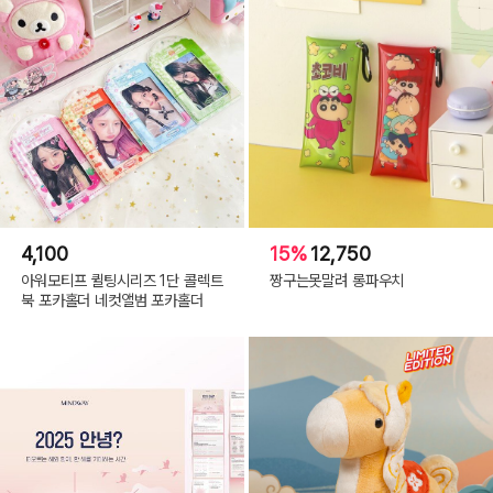
Gray
4,100
15%
12,750
아워모티프 퀼팅시리즈 1단 콜렉트
짱구는못말려 롱파우치
북 포카홀더 네컷앨범 포카홀더