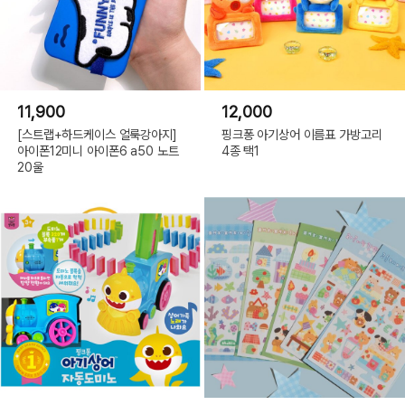
11,900
12,000
[스트랩+하드케이스 얼룩강아지]
핑크퐁 아기상어 이름표 가방고리
아이폰12미니 아이폰6 a50 노트
4종 택1
20울