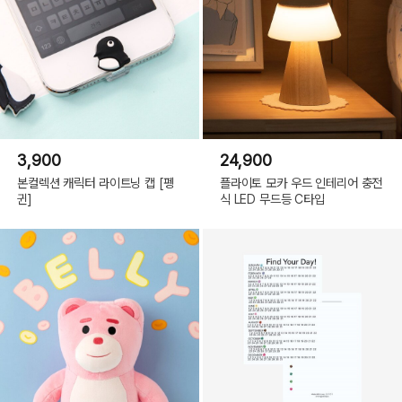
소재
: 매쉬 나일론
원산지
: 중국
3,900
24,900
♦ OPTION ♦
본컬렉션 캐릭터 라이트닝 캡 [펭
플라이토 모카 우드 인테리어 충전
귄]
식 LED 무드등 C타입
Black