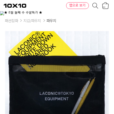
장
텐
앱으로 보기
바
바
구
이
이
니
텐
상
품
패션잡화
지갑/파우치
파우치
의
옵
션
-
옵
션:
Black,
Gray