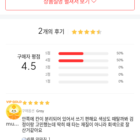
상품설명 펼쳐서 보기
2
개의 후기
5점
50%
구매자 평점
4점
50%
4.5
3점
0%
2점
0%
1점
0%
구매옵션
Gray
안쪽에 칸이 분리되어 있어서 쓰기 편해요 색상도 때탈까봐 검
mueu**
정이랑 고민했는데 딱히 때 타는 재질이 아니라 회색으로 잘
산거같아요