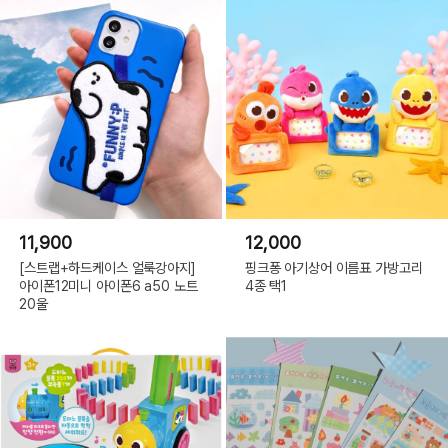
11,900
12,000
[스트랩+하드케이스 얼룩강아지]
핑크퐁 아기상어 이름표 가방고리
아이폰12미니 아이폰6 a50 노트
4종 택1
20울