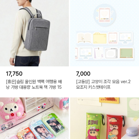
17,750
7,000
[홍은]슬림 올인원 백팩 여행용 배
[고동상] 고양이 조각 모음 ver.2
낭 가방 대용량 노트북 책 가방 15
모조지 키스컷테이프