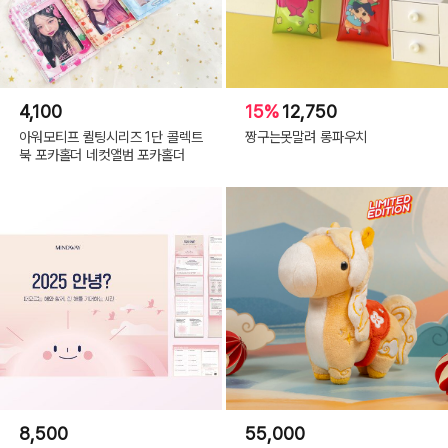
4,100
15%
12,750
아워모티프 퀼팅시리즈 1단 콜렉트
짱구는못말려 롱파우치
북 포카홀더 네컷앨범 포카홀더
8,500
55,000