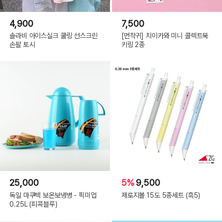
4,900
7,500
솔라비 아이스실크 쿨링 선스크린
[먼작귀] 치이카와 미니 콜렉트북
손팔 토시
키링 2종
25,000
5%
9,500
독일 마쿠텍 보온보냉병 - 픽미업
제로지볼 15도 5종세트 (흑5)
0.25L (피콕블루)