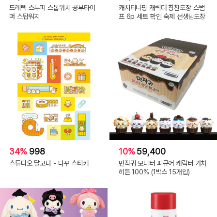
드레텍 스누피 스톱워치 공부타이
캐치티니핑 캐릭터 칭찬도장 스탬
머 스탑워치
프 6p 세트 확인 숙제 선생님도장
34%
998
10%
59,400
스튜디오 달고나 - 다꾸 스티커
먼작귀 모니터 피규어 캐릭터 가챠
히든 100% (1박스 15개입)