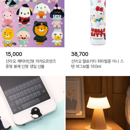
15,000
38,700
산리오 캐릭터인형 카카오프렌즈
산리오 헬로키티 퍼피벌룬 미니 스
중형 봉제 인형 생일 선물
텐 머그보틀 160ml