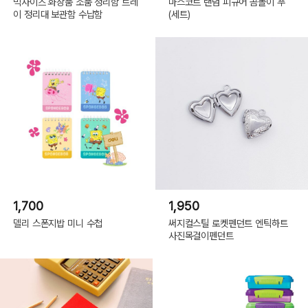
빅사이즈 화장품 소품 정리함 트레
마스코트 랜덤 피규어 곰돌이 푸
이 정리대 보관함 수납함
(세트)
(C) 10X10.INC 2023(or COPYRIGHT(C) 2023 ALL RIGHTS RESERVED BY
10X10 INC)
1,700
1,950
델리 스폰지밥 미니 수첩
써지컬스틸 로켓펜던트 엔틱하트
사진목걸이펜던트