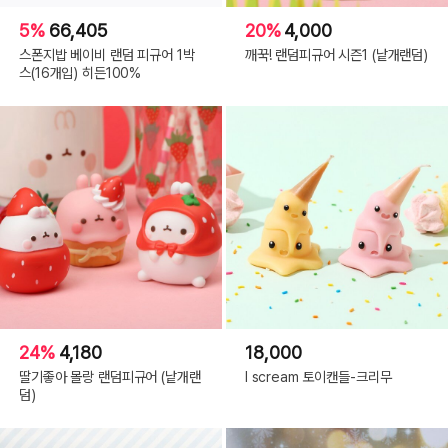
5%
66,405
20%
4,000
스폰지밥 베이비 랜덤 피규어 1박
깨꾹! 랜덤피규어 시즌1 (낱개랜덤)
스(16개입) 히든100%
24%
4,180
18,000
딸기좋아 몰랑 랜덤피규어 (낱개랜
I scream 토이캔들-크리무
덤)