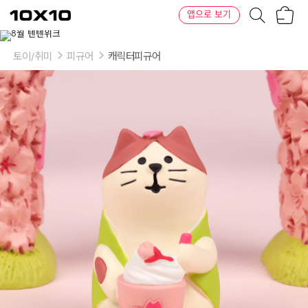
장
텐
앱으로 보기
바
바
구
이
니
텐
토이/취미
피규어
캐릭터피규어