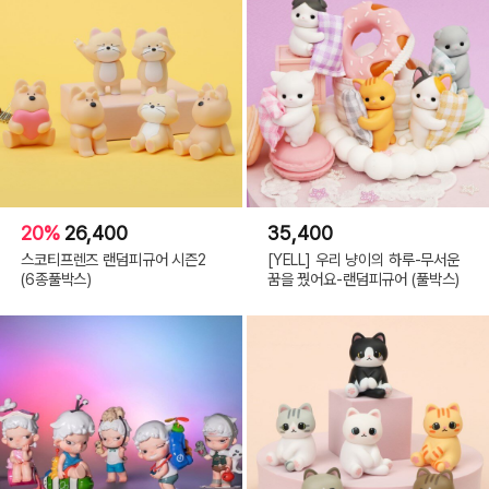
20%
26,400
35,400
스코티프렌즈 랜덤피규어 시즌2
[YELL] 우리 냥이의 하루-무서운
(6종풀박스)
꿈을 꿨어요-랜덤피규어 (풀박스)