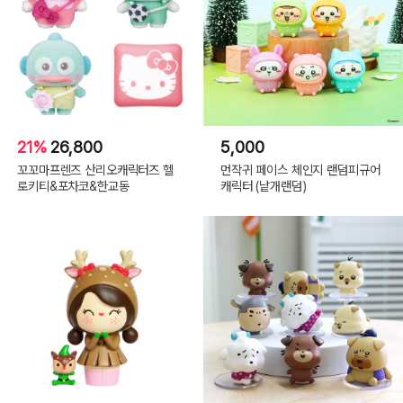
21%
26,800
5,000
꼬꼬마프렌즈 산리오캐릭터즈 헬
먼작귀 페이스 체인지 랜덤피규어
로키티&포차코&한교동
캐릭터 (낱개랜덤)