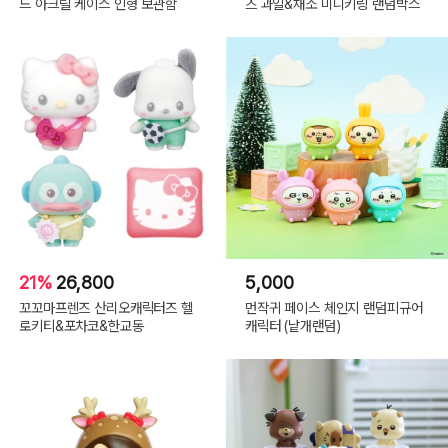
드 아크릴 케이스 인형 보관함
즈 과일&채소 미니키링 랜덤박스
21%
26,800
5,000
꼬꼬마프렌즈 산리오캐릭터즈 헬
먼작귀 페이스 체인지 랜덤피규어
로키티&포차코&한교동
캐릭터 (낱개랜덤)