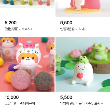
5,200
9,500
[일본정품]마트료시카
엔젤작은집 거치대
10,000
5,500
고양이햄스 랜덤피규어
익명이 랜덤피규어 시즌5 프렌드