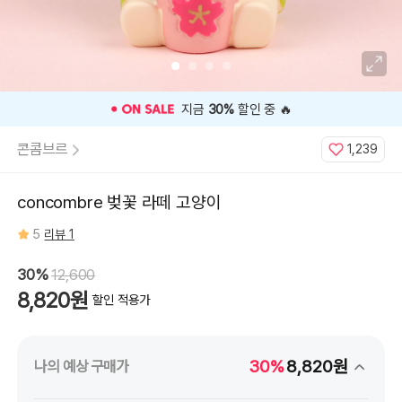
⭐️ 고객 평점
5
인기 상품 ⭐️
콘콤브르
1,239
concombre 벚꽃 라떼 고양이
5
리뷰 1
30%
12,600
8,820원
할인 적용가
30%
8,820원
나의 예상 구매가