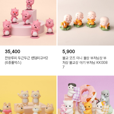
35,400
5,900
잔망루피 두근두근 랜덤피규어2
불교 굿즈 미니 불상 부처님상 부
(6종풀박스)
처상 불교상 아기 부처님 KK008
7