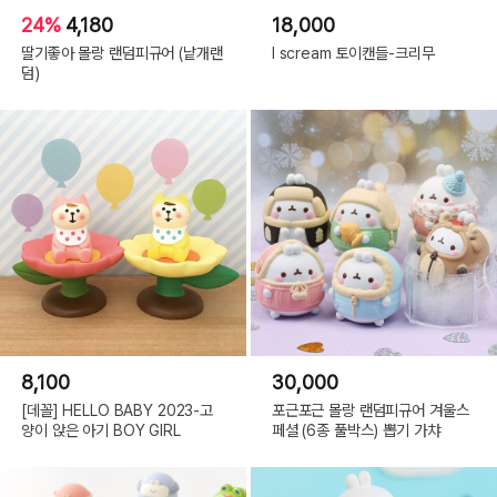
24%
4,180
18,000
딸기좋아 몰랑 랜덤피규어 (낱개랜
I scream 토이캔들-크리무
덤)
8,100
30,000
[데꼴] HELLO BABY 2023-고
포근포근 몰랑 랜덤피규어 겨울스
양이 앉은 아기 BOY GIRL
페셜 (6종 풀박스) 뽑기 가챠