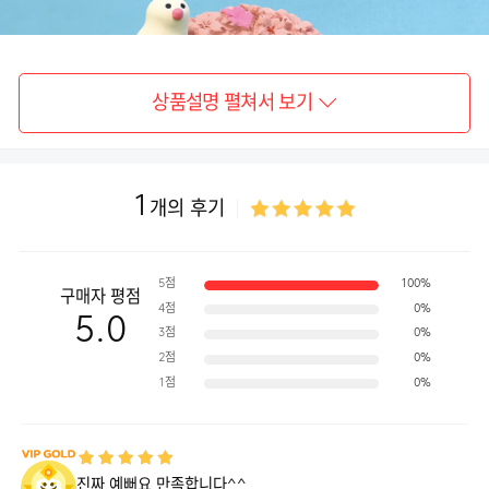
상품설명 펼쳐서 보기
1
개의 후기
5점
100%
구매자 평점
4점
0%
5.0
3점
0%
2점
0%
1점
0%
진짜 예뻐요 만족합니다^^