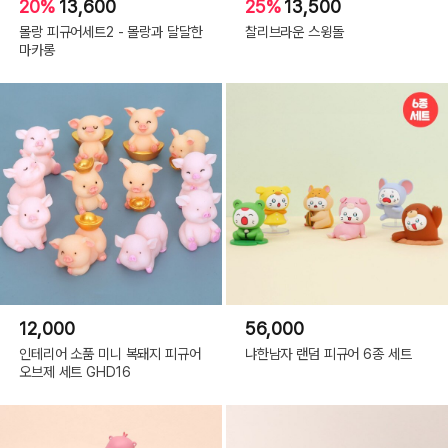
20%
13,600
25%
13,500
몰랑 피규어세트2 - 몰랑과 달달한
찰리브라운 스윙돌
마카롱
12,000
56,000
인테리어 소품 미니 복돼지 피규어
냐한남자 랜덤 피규어 6종 세트
오브제 세트 GHD16