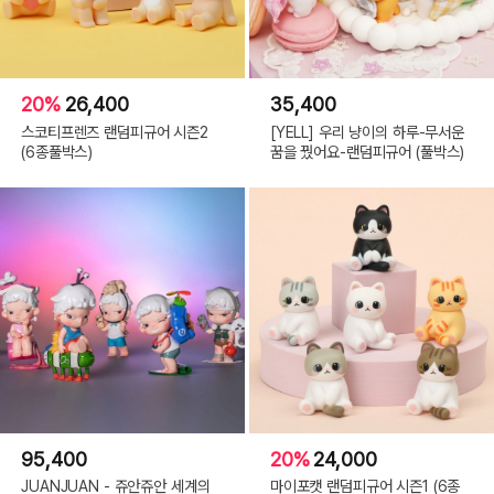
20%
26,400
35,400
스코티프렌즈 랜덤피규어 시즌2
[YELL] 우리 냥이의 하루-무서운
(6종풀박스)
꿈을 꿨어요-랜덤피규어 (풀박스)
95,400
20%
24,000
JUANJUAN - 쥬안쥬안 세계의
마이포캣 랜덤피규어 시즌1 (6종