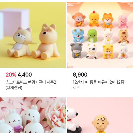
20%
4,400
8,900
스코티프렌즈 랜덤피규어 시즌2
12간지 띠 동물 피규어 2탄 12종
(낱개랜덤)
세트