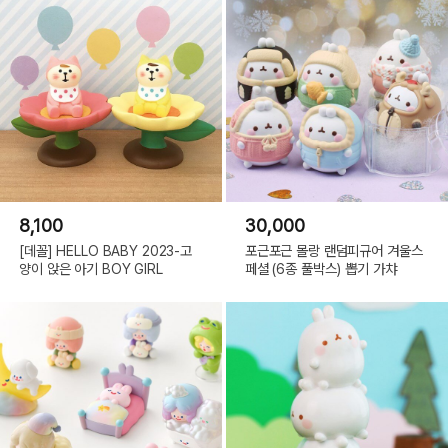
8,100
30,000
[데꼴] HELLO BABY 2023-고
포근포근 몰랑 랜덤피규어 겨울스
양이 앉은 아기 BOY GIRL
페셜 (6종 풀박스) 뽑기 가챠