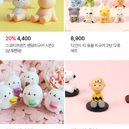
20%
4,400
8,900
스코티프렌즈 랜덤피규어 시즌2
12간지 띠 동물 피규어 2탄 12종
(낱개랜덤)
세트