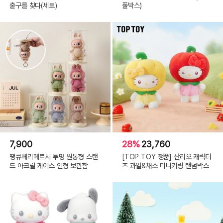
출구를 찾다(세트)
풀박스)
7,900
28%
23,760
땡큐베리메르시 투명 원통형 스탠
[TOP TOY 정품] 산리오 캐릭터
드 아크릴 케이스 인형 보관함
즈 과일&채소 미니키링 랜덤박스