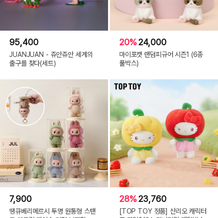
95,400
20%
24,000
JUANJUAN - 쥬안쥬안 세계의
마이포캣 랜덤피규어 시즌1 (6종
출구를 찾다(세트)
풀박스)
7,900
28%
23,760
땡큐베리메르시 투명 원통형 스탠
[TOP TOY 정품] 산리오 캐릭터