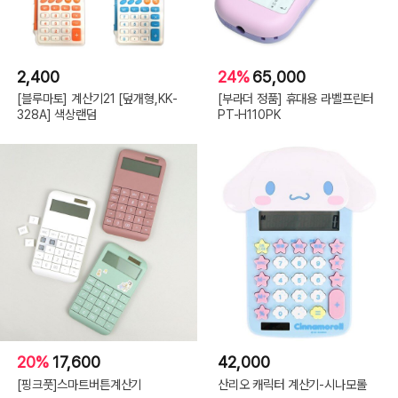
2,400
24%
65,000
[블루마토] 계산기21 [덮개형,KK-
[부라더 정품] 휴대용 라벨프린터
328A] 색상랜덤
PT-H110PK
20%
17,600
42,000
[핑크풋]스마트버튼계산기
산리오 캐릭터 계산기-시나모롤