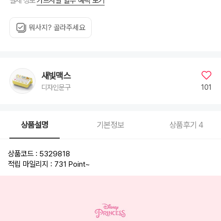
카드사별 할부 혜택 보기
결제 정보
뭐사지? 골라주세요
새빛맥스
101
디자인문구
상품설명
기본정보
상품후기
4
상품코드 : 5329818
적립 마일리지 : 731 Point
~