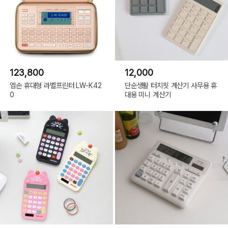
123,800
12,000
엡손 휴대형 라벨프린터 LW-K42
단순생활 터치핏 계산기 사무용 휴
0
대용 미니 계산기