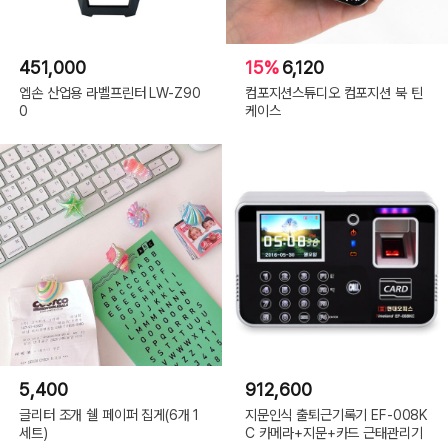
451,000
15%
6,120
엡손 산업용 라벨프린터 LW-Z90
컴포지션스튜디오 컴포지션 북 틴
0
케이스
5,400
912,600
글리터 조개 쉘 페이퍼 집게(6개 1
지문인식 출퇴근기록기 EF-008K
세트)
C 카메라+지문+카드 근태관리기