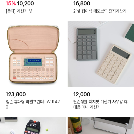
15%
10,200
16,800
[롭다] 계산기 M
2in1 접이식 메모보드 전자계산기
123,800
12,000
엡손 휴대형 라벨프린터 LW-K42
단순생활 터치핏 계산기 사무용 휴
0
대용 미니 계산기