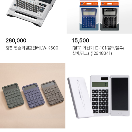
280,000
15,500
정품 엡손 라벨프린터 LW-K600
[알파] 계산기 IC-101(블랙/블루/
실버/핑크)_(12648341)