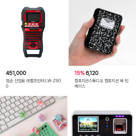
451,000
15%
6,120
엡손 산업용 라벨프린터 LW-Z90
컴포지션스튜디오 컴포지션 북 틴
0
케이스