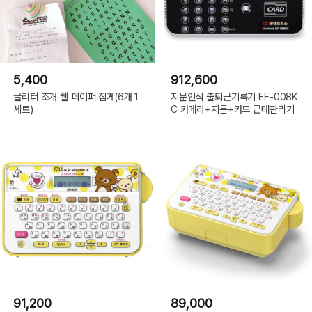
5,400
912,600
글리터 조개 쉘 페이퍼 집게(6개 1
지문인식 출퇴근기록기 EF-008K
세트)
C 카메라+지문+카드 근태관리기
91,200
89,000