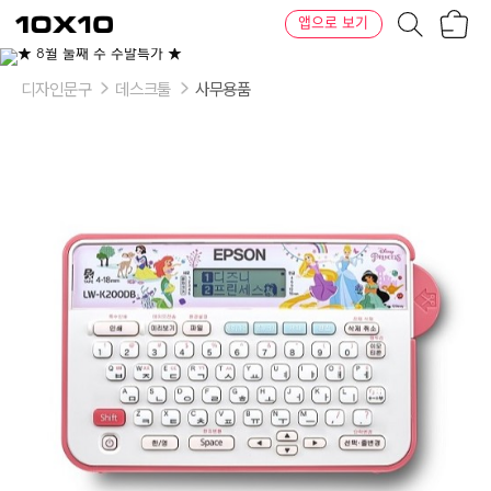
장
텐
앱으로 보기
바
바
구
이
니
텐
디자인문구
데스크툴
사무용품