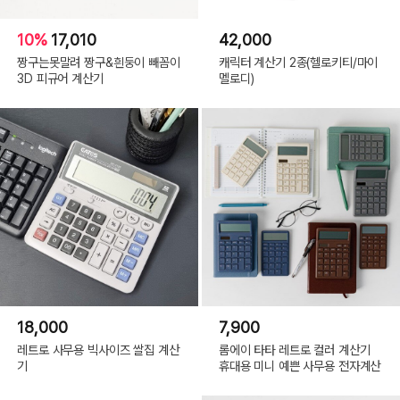
10%
17,010
42,000
짱구는못말려 짱구&흰둥이 빼꼼이
캐릭터 계산기 2종(헬로키티/마이
3D 피규어 계산기
멜로디)
18,000
7,900
레트로 사무용 빅사이즈 쌀집 계산
롬에이 타타 레트로 컬러 계산기
기
휴대용 미니 예쁜 사무용 전자계산