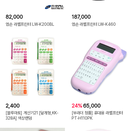
82,000
187,000
엡손 라벨프린터 LW-K200BL
엡손 라벨프린터 LW-K460
2,400
24%
65,000
[블루마토] 계산기21 [덮개형,KK-
[부라더 정품] 휴대용 라벨프린터
328A] 색상랜덤
PT-H110PK