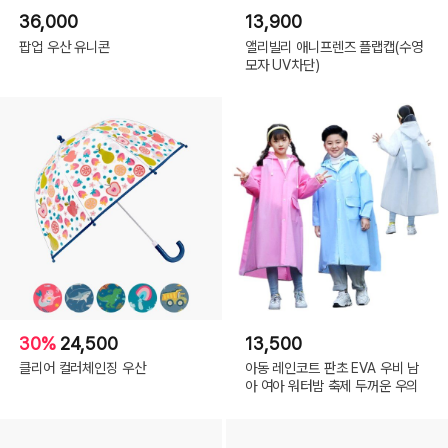
36,000
13,900
팝업 우산 유니콘
앨리빌리 애니프렌즈 플랩캡(수영
모자 UV차단)
30%
24,500
13,500
클리어 컬러체인징 우산
아동 레인코트 판초 EVA 우비 남
아 여아 워터밤 축제 두꺼운 우의