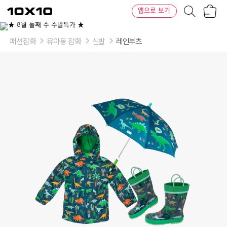
장
텐
앱으로 보기
바
바
구
이
이
니
텐
상
품
패션잡화
유아동 잡화
신발
레인부츠
의
옵
션
-
우
비:
장
화:
4T:07,
4T:08,
4T:09,
4T:10,
4T:11,
4T:12,
56:07,
56:08,
56:09,
56:10,
56:11,
56:12,
6X:07,
6X:08,
6X:09,
6X:10,
6X:11,
6X:12