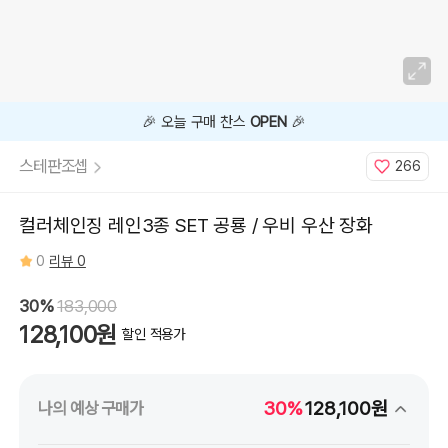
🎉 오늘 구매 찬스
OPEN
🎉
스테판조셉
266
컬러체인징 레인3종 SET 공룡 / 우비 우산 장화
0
리뷰 0
30%
183,000
128,100원
할인 적용가
30%
128,100원
나의 예상 구매가