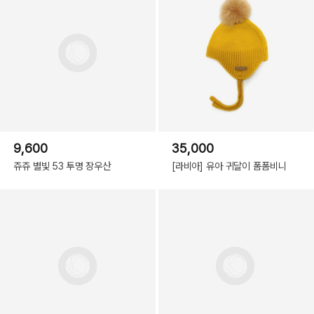
9,600
35,000
쥬쥬 별빛 53 투명 장우산
[라비아] 유아 귀달이 폼폼비니