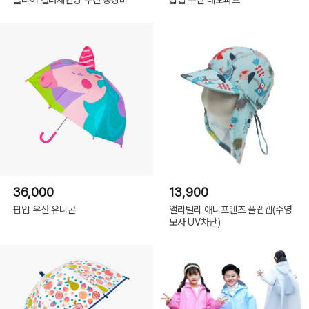
36,000
13,900
팝업 우산 유니콘
앨리빌리 애니프렌즈 플랩캡(수영
모자 UV차단)