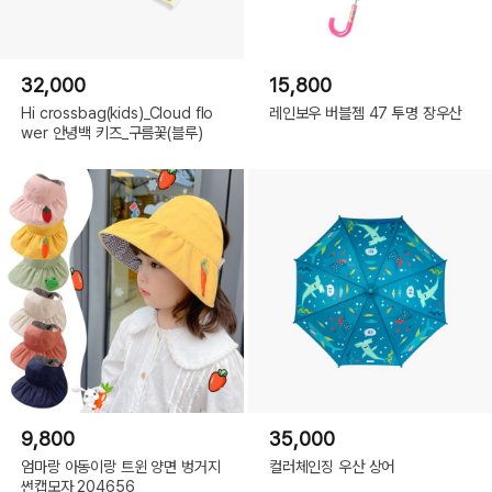
32,000
15,800
Hi crossbag(kids)_Cloud flo
레인보우 버블젬 47 투명 장우산
wer 안녕백 키즈_구름꽃(블루)
9,800
35,000
엄마랑 아동이랑 트윈 양면 벙거지
컬러체인징 우산 상어
썬캡모자 204656