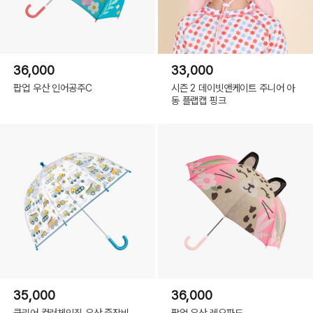
36,000
33,000
팝업 우산 인어공주C
시즌 2 데이빗앤케이트 주니어 아
동 플랩캡 핑크
35,000
36,000
클리어 컬러체인징 우산 중장비
팝업 우산 레오파드