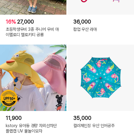
16%
27,000
36,000
초등학생우비 3종 주니어 우비 마
팝업 우산 라마
이멜로디 헬로키티 공룡
11,900
35,000
kstory 유아동 경량 자외선차단
컬러체인징 우산 인어공주
플랩캡 UV 물놀이모자