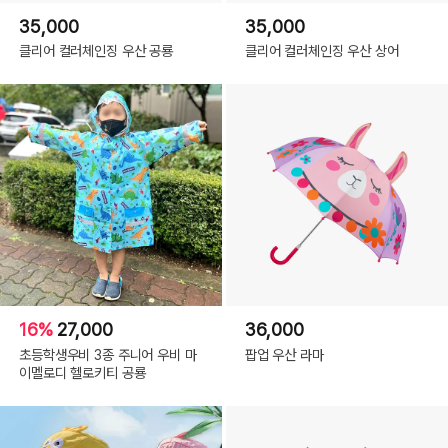
35,000
35,000
클리어 컬러체인징 우산 공룡
클리어 컬러체인징 우산 상어
16%
27,000
36,000
초등학생우비 3종 주니어 우비 마
팝업 우산 라마
이멜로디 헬로키티 공룡