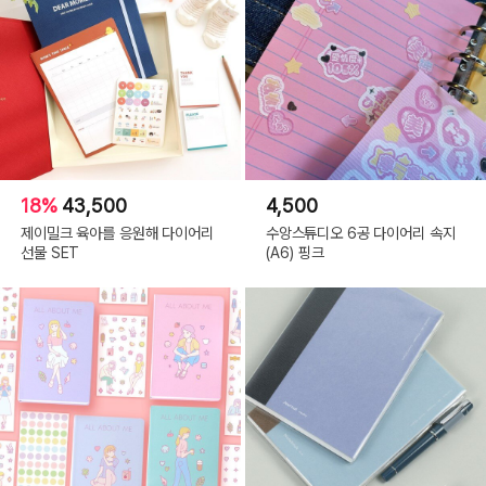
18%
43,500
4,500
제이밀크 육아를 응원해 다이어리
수앙스튜디오 6공 다이어리 속지
선물 SET
(A6) 핑크