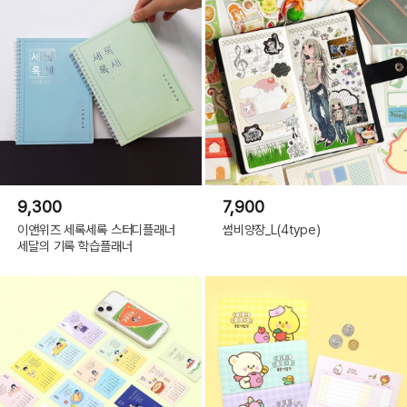
9,300
7,900
이앤위즈 세록세록 스터디플래너
썸비양장_L(4type)
세달의 기록 학습플래너