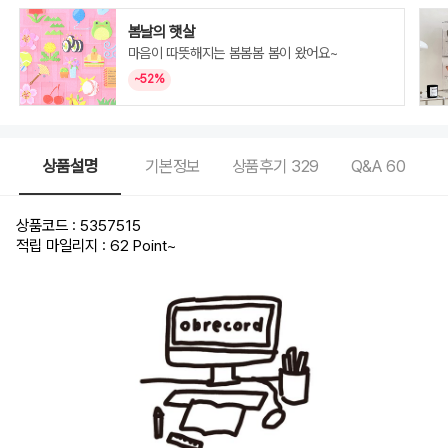
봄날의 햇살
마음이 따뜻해지는 봄봄봄 봄이 왔어요~
~52%
상품설명
기본정보
상품후기
329
Q&A
60
상품코드 : 5357515
적립 마일리지 : 62 Point
~