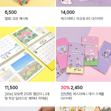
6,500
14,000
헬로! 코코 캐시북
에스더버니 미싱유 A5 다이어리
11,500
30%
2,450
[모뉴] 모모캣 2026 캘린더 L (대
[만년형] 에스더버니 마이 스케줄
형 탁상 일러스트 캐릭터 귀여운)
다이어리