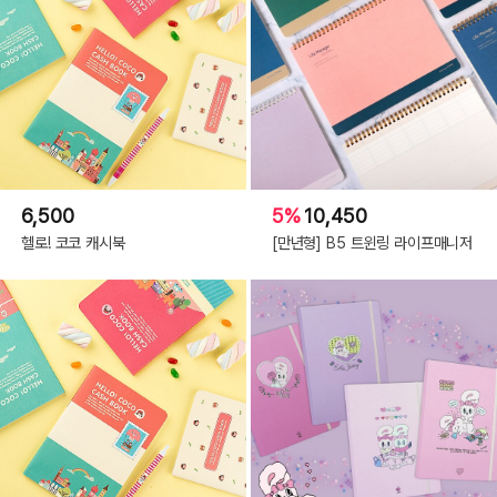
6,500
5%
10,450
헬로! 코코 캐시북
[만년형] B5 트윈링 라이프매니저