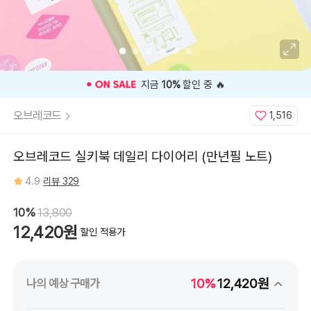
⭐️ 고객 평점
4.9
인기 상품 ⭐️
오브레코드
1,516
오브레코드 실키북 데일리 다이어리 (만년필 노트)
4.9
리뷰 329
10%
13,800
12,420원
할인 적용가
10%
12,420원
나의 예상 구매가