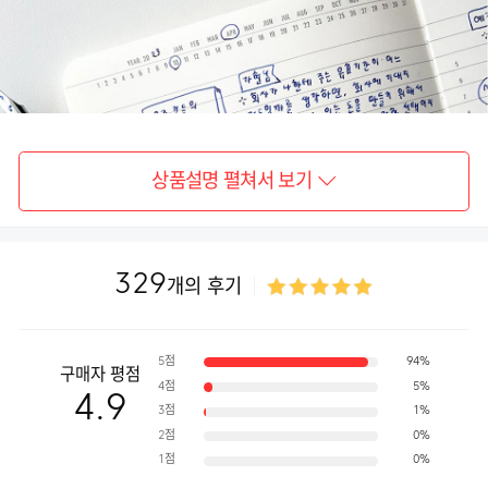
상품설명 펼쳐서 보기
329
개의 후기
5점
94%
구매자 평점
4점
5%
4.9
3점
1%
2점
0%
1점
0%