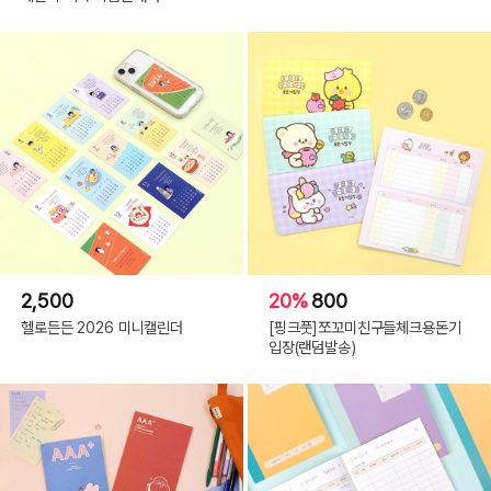
2,500
20%
800
헬로든든 2026 미니캘린더
[핑크풋]쪼꼬미친구들체크용돈기
입장(랜덤발송)