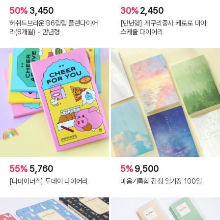
50%
3,450
30%
2,450
허쉬드브라운 B6링링 플랜다이어
[만년형] 개구리중사 케로로 마이
리(6개월) - 만년형
스케줄 다이어리
55%
5,760
5%
9,500
[디마이너스] 투데이 다이어리
마음기록함 감정 일기장 100일