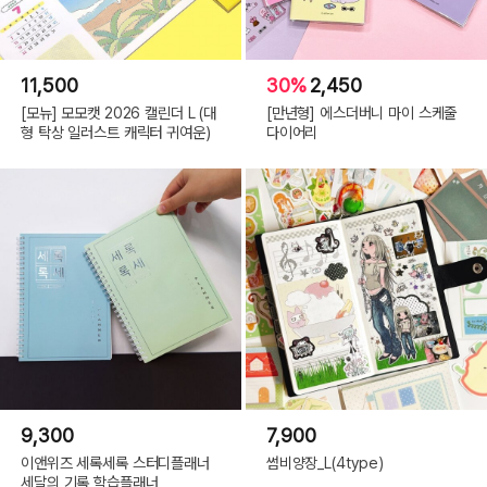
11,500
30%
2,450
[모뉴] 모모캣 2026 캘린더 L (대
[만년형] 에스더버니 마이 스케줄
형 탁상 일러스트 캐릭터 귀여운)
다이어리
9,300
7,900
이앤위즈 세록세록 스터디플래너
썸비양장_L(4type)
세달의 기록 학습플래너