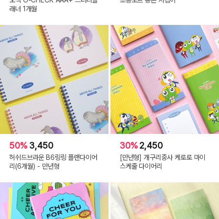
래너 1개월
50%
3,450
30%
2,450
허쉬드브라운 B6링링 플랜다이어
[만년형] 개구리중사 케로로 마이
리(6개월) - 만년형
스케줄 다이어리