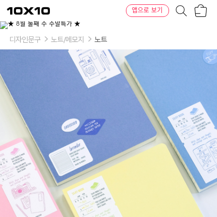
장
텐
앱으로 보기
바
바
구
이
이
니
텐
상
품
디자인문구
노트/메모지
노트
의
옵
션
-
색
상:
Ocean,
Lavender,
Flamingo,
Lemon