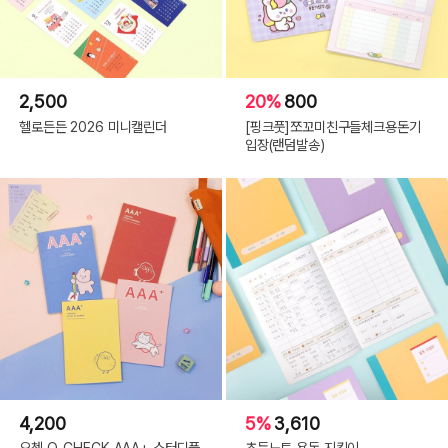
2,500
20%
800
헬로든든 2026 미니캘린더
[핑크풋]쪼꼬미친구들체크용돈기
입장(랜덤발송)
4,200
5%
3,610
오첵 O-CHECK AAA+ 스터디플
초등노트 용돈 지킴이