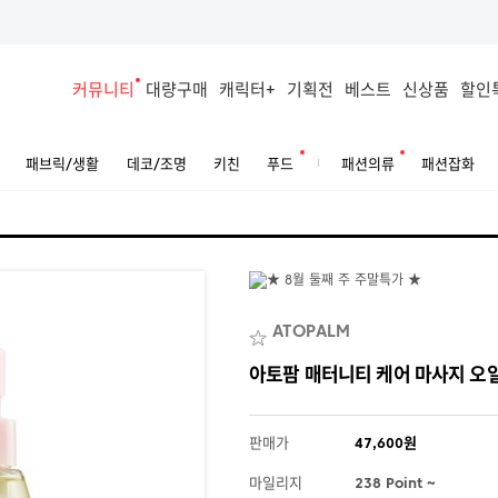
커뮤니티
대량구매
캐릭터+
기획전
베스트
신상품
할인
패브릭/생활
데코/조명
키친
푸드
패션의류
패션잡화
ATOPALM
아토팜 매터니티 케어 마사지 오일 
판매가
47,600원
마일리지
238 Point ~