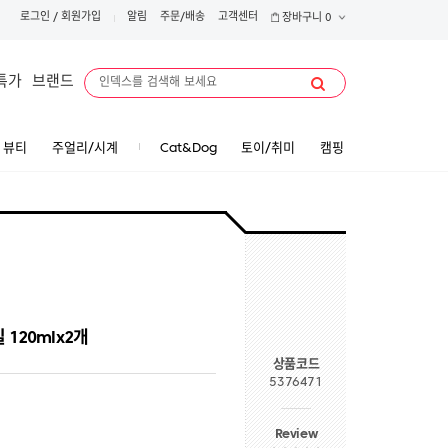
로그인
/
회원가입
알림
주문/배송
고객센터
장바구니
0
특가
브랜드
뷰티
주얼리/시계
Cat&Dog
토이/취미
캠핑
120mlx2개
상품코드
5376471
Review