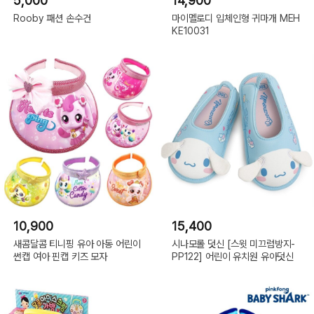
5,000
14,900
Rooby 패션 손수건
마이멜로디 입체인형 귀마개 MEH
KE10031
10,900
15,400
새콤달콤 티니핑 유아 아동 어린이
시나모롤 덧신 [스윗 미끄럼방지-
썬캡 여아 핀캡 키즈 모자
PP122] 어린이 유치원 유아덧신