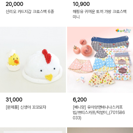
20,000
10,900
산리오 카드지갑 크로스백 6종
해핑유 귀여운 토끼 가방 크로스백
미니
31,000
6,200
[완제품] 신생아 꼬꼬모자
[베니앙] 유아양면바나나스카프
빕/쁘띠스카프/턱받이_(701586
033)