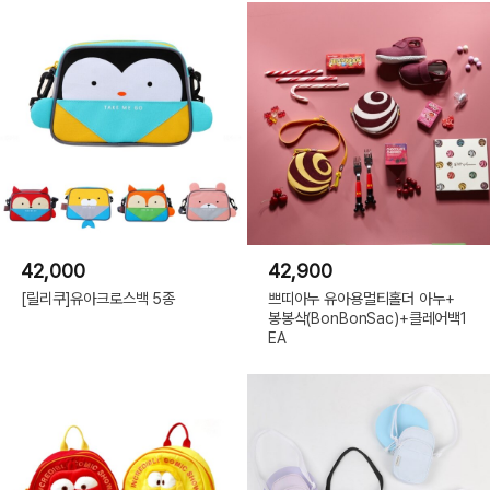
42,000
42,900
[릴리쿠]유아크로스백 5종
쁘띠아누 유아용멀티홀더 아누+
봉봉삭(BonBonSac)+클레어백1
EA