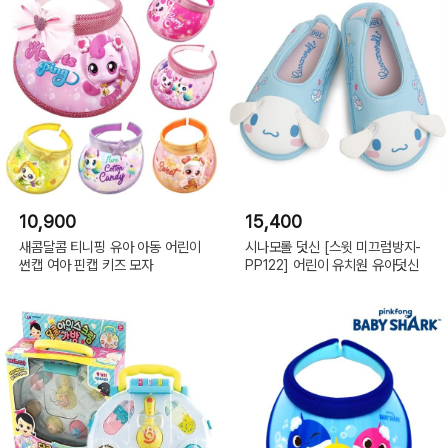
10,900
15,400
새콤달콤 티니핑 유아 아동 어린이
시나모롤 덧신 [스윗 미끄럼방지-
썬캡 여아 핀캡 키즈 모자
PP122] 어린이 유치원 유아덧신