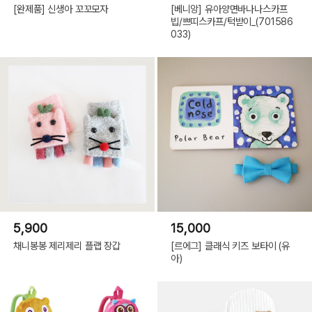
[완제품] 신생아 꼬꼬모자
[베니앙] 유아양면바나나스카프
빕/쁘띠스카프/턱받이_(701586
033)
5,900
15,000
채니봉봉 제리제리 플랩 장갑
[르에그] 클래식 키즈 보타이 (유
아)