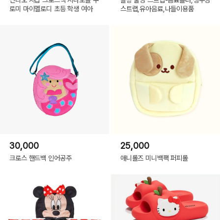
로미 마이멜로디 초등 학생 여아
스트랩,유아음료,나들이용품
30,000
25,000
크로스 핸드백 인어공주
애니롤즈 미니백팩 퍼피롤