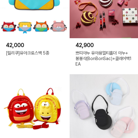
42,000
42,900
[릴리쿠]유아크로스백 5종
쁘띠아누 유아용멀티홀더 아누+
봉봉삭(BonBonSac)+클레어백1
EA