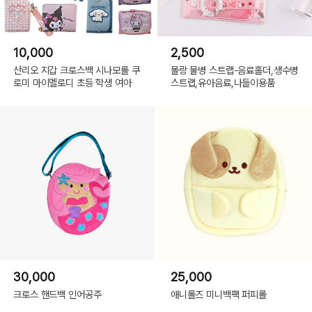
10,000
2,500
산리오 지갑 크로스백 시나모롤 쿠
몰랑 물병 스트랩-음료홀더,생수병
로미 마이멜로디 초등 학생 여아
스트랩,유아음료,나들이용품
30,000
25,000
크로스 핸드백 인어공주
애니롤즈 미니백팩 퍼피롤