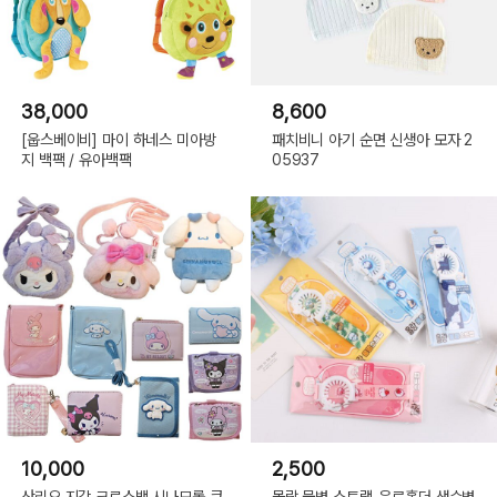
38,000
8,600
[웁스베이비] 마이 하네스 미아방
패치비니 아기 순면 신생아 모자 2
지 백팩 / 유아백팩
05937
10,000
2,500
산리오 지갑 크로스백 시나모롤 쿠
몰랑 물병 스트랩-음료홀더,생수병