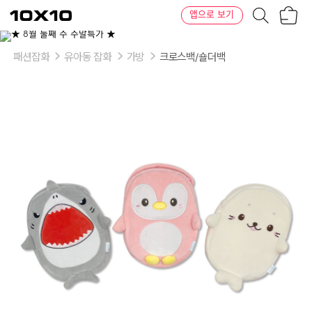
장
텐
앱으로 보기
바
바
구
이
이
니
텐
상
품
패션잡화
유아동 잡화
가방
크로스백/숄더백
의
옵
션
-
스
마
트
폰
크
로
스
백:
펭
귄,
물
범,
상
어