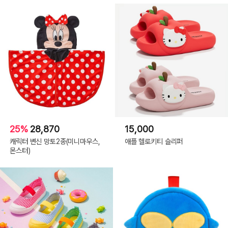
25%
28,870
15,000
캐릭터 변신 망토2종(미니마우스,
애플 헬로키티 슬리퍼
몬스터)