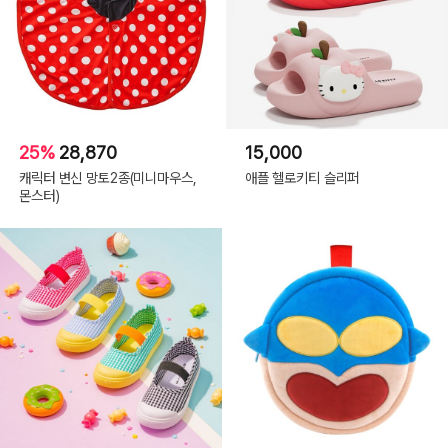
25%
28,870
15,000
캐릭터 변신 망토2종(미니마우스,
애플 헬로키티 슬리퍼
몬스터)