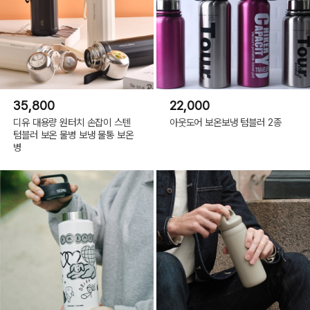
35,800
22,000
디유 대용량 원터치 손잡이 스텐
아웃도어 보온보냉 텀블러 2종
텀블러 보온 물병 보냉 물통 보온
병