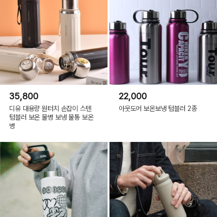
35,800
22,000
디유 대용량 원터치 손잡이 스텐
아웃도어 보온보냉 텀블러 2종
텀블러 보온 물병 보냉 물통 보온
병