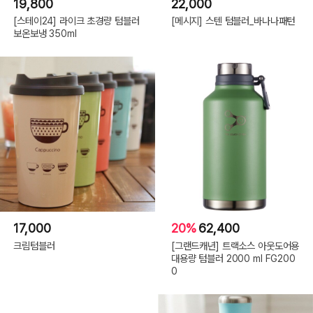
19,800
22,000
[스테이24] 라이크 초경량 텀블러
[메시지] 스텐 텀블러_바나나패턴
보온보냉 350ml
17,000
20%
62,400
크림텀블러
[그랜드캐년] 트랙소스 아웃도어용
대용량 텀블러 2000 ml FG200
0