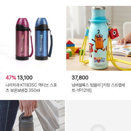
47%
13,100
37,800
나리히라 K1183SC 액티브 스포
넘버블록스 텀블러 [키링 스트랩세
츠 보온보냉컵 350ml
트-YP1216]