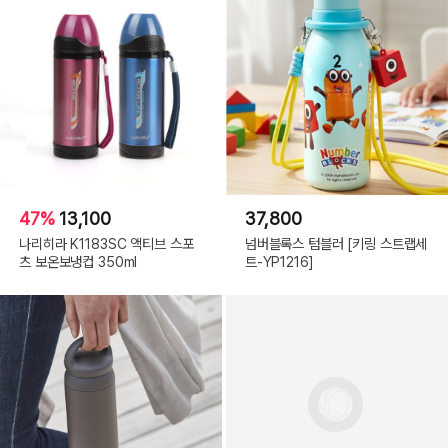
47%
13,100
37,800
나리히라 K1183SC 액티브 스포
넘버블록스 텀블러 [키링 스트랩세
츠 보온보냉컵 350ml
트-YP1216]