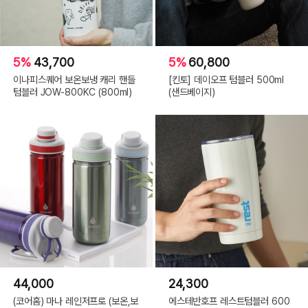
5%
43,700
5%
60,800
이나피스퀘어 보온보냉 캐리 핸들
[킨토] 데이오프 텀블러 500ml
텀블러 JOW-800KC (800ml)
(샌드베이지)
44,000
24,300
(코어홈) 마나 레인저프로 (보온,보
에스테반호프 레스트텀블러 600