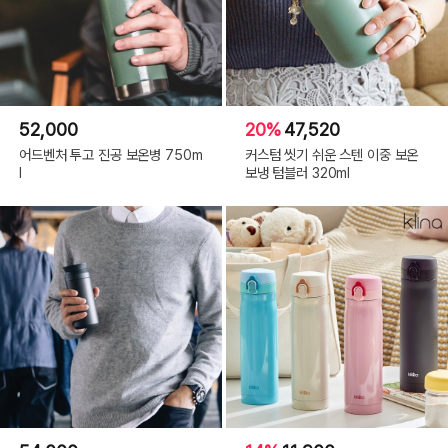
52,000
20%
47,520
어드벤처 투고 진공 보온병 750m
커스텀 씻기 쉬운 스텐 이중 보온
l
보냉 텀블러 320ml