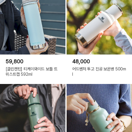
59,800
48,000
[클린켄틴] 티케이와이드 보틀 트
어드벤처 투고 진공 보온병 500m
위스트캡 592ml
l