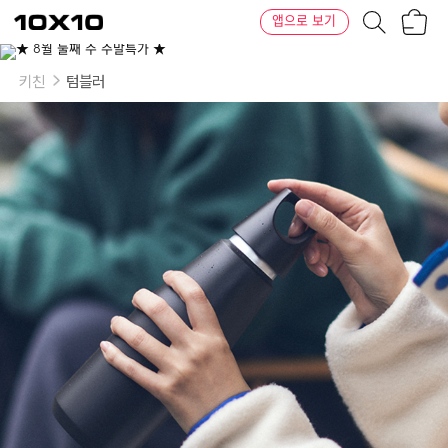
장
텐
앱으로 보기
바
바
구
이
니
텐
키친
텀블러