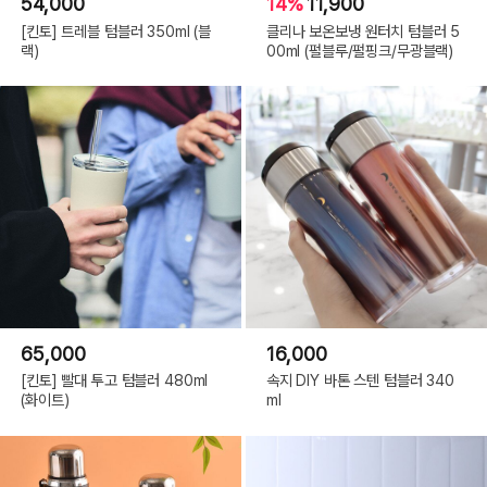
54,000
14%
11,900
[킨토] 트레블 텀블러 350ml (블
클리나 보온보냉 원터치 텀블러 5
랙)
00ml (펄블루/펄핑크/무광블랙)
65,000
16,000
[킨토] 빨대 투고 텀블러 480ml
속지 DIY 바톤 스텐 텀블러 340
(화이트)
ml