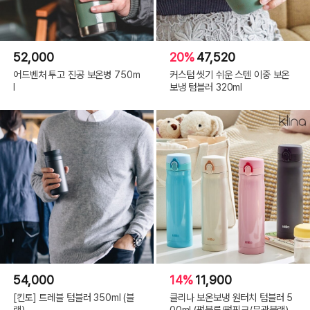
52,000
20%
47,520
어드벤처 투고 진공 보온병 750m
커스텀 씻기 쉬운 스텐 이중 보온
l
보냉 텀블러 320ml
54,000
14%
11,900
[킨토] 트레블 텀블러 350ml (블
클리나 보온보냉 원터치 텀블러 5
랙)
00ml (펄블루/펄핑크/무광블랙)