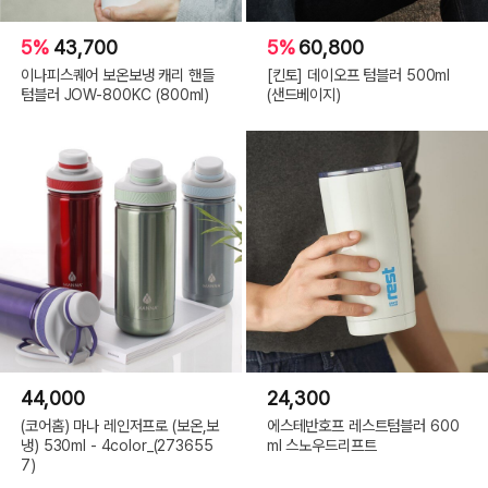
5%
43,700
5%
60,800
이나피스퀘어 보온보냉 캐리 핸들
[킨토] 데이오프 텀블러 500ml
텀블러 JOW-800KC (800ml)
(샌드베이지)
44,000
24,300
(코어홈) 마나 레인저프로 (보온,보
에스테반호프 레스트텀블러 600
냉) 530ml - 4color_(273655
ml 스노우드리프트
7)