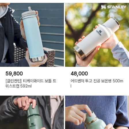
59,800
48,000
[클린켄틴] 티케이와이드 보틀 트
어드벤처 투고 진공 보온병 500m
위스트캡 592ml
l