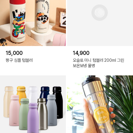
15,000
14,900
짱구 심플 텀블러
오슬로 미니 텀블러 200ml 그린
보온보냉 물병