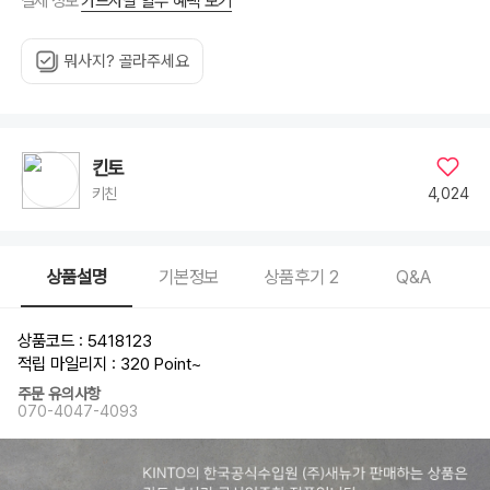
카드사별 할부 혜택 보기
결제 정보
뭐사지? 골라주세요
킨토
4,024
키친
상품설명
기본정보
상품후기
2
Q&A
상품코드 : 5418123
적립 마일리지 : 320 Point
~
주문 유의사항
070-4047-4093