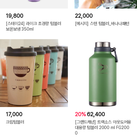
19,800
22,000
[스테이24] 라이크 초경량 텀블러
[메시지] 스텐 텀블러_바나나패턴
보온보냉 350ml
17,000
20%
62,400
크림텀블러
[그랜드캐년] 트랙소스 아웃도어용
대용량 텀블러 2000 ml FG200
0