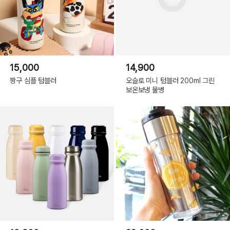
15,000
14,900
짱구 심플 텀블러
오슬로 미니 텀블러 200ml 그린
보온보냉 물병