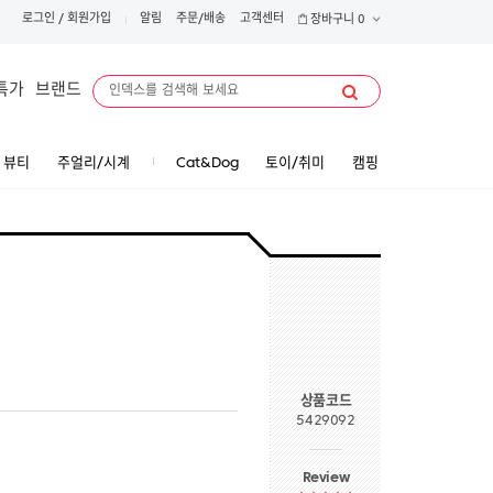
로그인
/
회원가입
알림
주문/배송
고객센터
장바구니
0
특가
브랜드
뷰티
주얼리/시계
Cat&Dog
토이/취미
캠핑
상품코드
5429092
Review