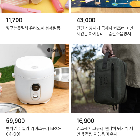
11,700
43,000
짱구는못말려 유리토끼 봉제필통
펀펀 사방치기 극세사 키즈러그 먼
지없는 아이방러그 층간소음방지
59,900
16,900
벤하임 데일리 라이스쿠커 BRC-
엠스퀘어 코듀라 핸디백 워시백 세
04-001
면백 캠핑 여행용 파우치