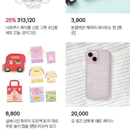
25%
313,120
3,900
시라쿠스 메이플 신혼 그릇 4인홈
본컬렉션 캐릭터 라이트닝 캡 [펭
세트 23p 코지그린
귄]
8,800
20,000
실바니안 파우치 도트백 토끼 마트
오 로즈 반투명 매트 케이스
주방 놀이 캡슐 랜덤 피규어 모으