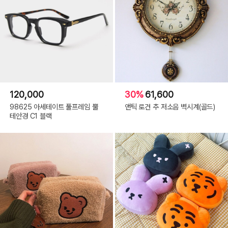
120,000
30%
61,600
98625 아세테이트 풀프레임 뿔
앤틱 로건 추 저소음 벽시계(골드)
테안경 C1 블랙