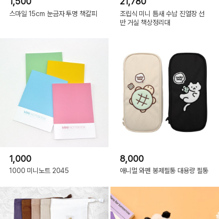
1,500
21,780
스마일 15cm 눈금자 투명 책갈피
조립식 미니 틈새 수납 진열장 선
반 거실 책상정리대
1,000
8,000
1000 미니노트 2045
애니멀 와펜 봉제필통 대용량 필통