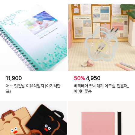
11,900
50%
4,950
어느 멋진날 이유식일지 (아기식단
베리베어 뽀시래기 아크릴 펜홀더_
표)
베이비꽃송