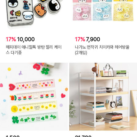
17%
10,000
17%
7,900
해피데이 애니멀톡 방탄 젤리 케이
나가노 먼작귀 치이카와 헤어방울
스 다기종
(2개입)