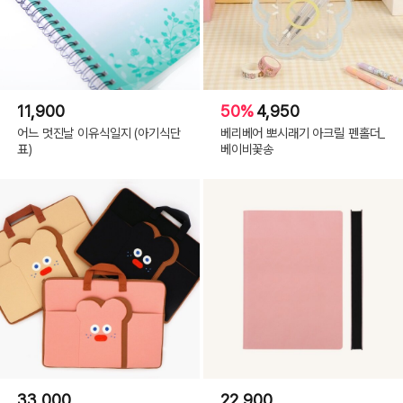
11,900
50%
4,950
어느 멋진날 이유식일지 (아기식단
베리베어 뽀시래기 아크릴 펜홀더_
표)
베이비꽃송
33,000
22,900