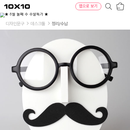
장
텐
앱으로 보기
바
바
구
이
이
니
텐
상
품
디자인문구
데스크툴
정리/수납
의
옵
션
-
콧
수
염:
02.marc,
04.john,
06.super
star,
07.jeff,
08.carlos,
09.motor,
11.chaplin,
12.dali,
13.marilyn,
14.hogan