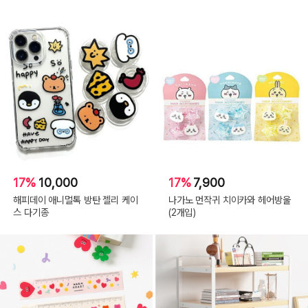
17%
10,000
17%
7,900
해피데이 애니멀톡 방탄 젤리 케이
나가노 먼작귀 치이카와 헤어방울
스 다기종
(2개입)