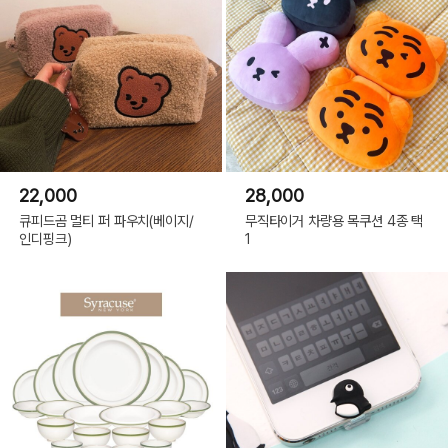
22,000
28,000
큐피드곰 멀티 퍼 파우치(베이지/
무직타이거 차량용 목쿠션 4종 택
인디핑크)
1