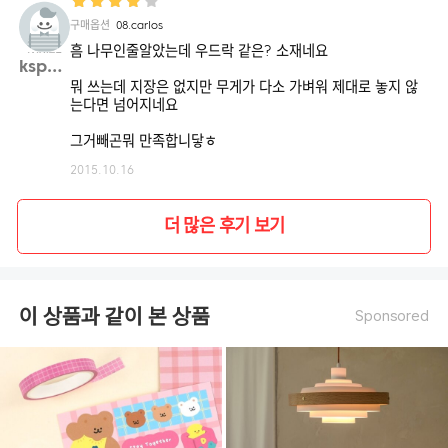
구매옵션
08.carlos
흠 나무인줄알았는데 우드락 같은? 소재네요
ksphj**
뭐 쓰는데 지장은 없지만 무게가 다소 가벼워 제대로 놓지 않
는다면 넘어지네요
그거빼곤뭐 만족합니닿ㅎ
2015.10.16
더 많은 후기 보기
이 상품과 같이 본 상품
Sponsored