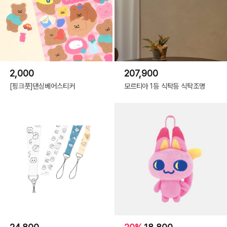
2,000
207,900
[핑크풋]댄싱베어스티커
모르티아 1등 식탁등 식탁조명