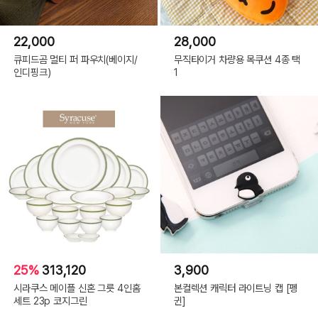
22,000
28,000
큐피드곰 멀티 퍼 파우치(베이지/
무직타이거 차량용 목쿠션 4종 택
인디핑크)
1
25%
313,120
3,900
시라쿠스 메이플 신혼 그릇 4인홈
본컬렉션 캐릭터 라이트닝 캡 [펭
세트 23p 코지그린
귄]