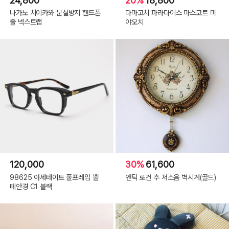
24,800
20%
18,800
나가노 치이카와 분실방지 핸드폰
다마고치 파라다이스 마스코트 미
줄 넥스트랩
야오치
120,000
30%
61,600
98625 아세테이트 풀프레임 뿔
앤틱 로건 추 저소음 벽시계(골드)
테안경 C1 블랙