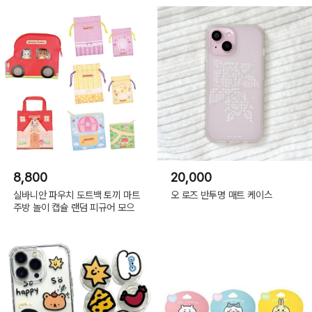
8,800
20,000
실바니안 파우치 도트백 토끼 마트
오 로즈 반투명 매트 케이스
주방 놀이 캡슐 랜덤 피규어 모으