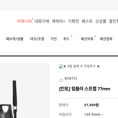
커뮤니티
대량구매
캐릭터+
기획전
베스트
신상품
할인
패브릭/생활
데코/조명
키친
푸드
패션의류
패션잡화
KINTO
[킨토] 텀블러 스트랩 77mm
판매가
27,000원
마일리지
135 Point ~