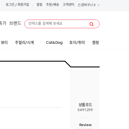
로그인
/
회원가입
알림
주문/배송
고객센터
장바구니
0
특가
브랜드
뷰티
주얼리/시계
Cat&Dog
토이/취미
캠핑
상품코드
5491299
Review