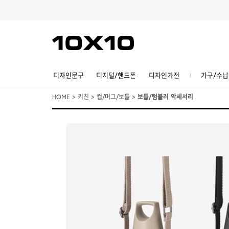
디자인문구
디지털/핸드폰
디자인가전
가구/수납
HOME
>
키친
>
컵/머그/보틀
>
보틀/텀블러 악세서리