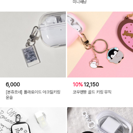
미니배낭
6,000
10%
12,150
[본쥬흐네] 폴라로이드 아크릴키링
코우펜짱 골드 키링 뮤직
윤슬