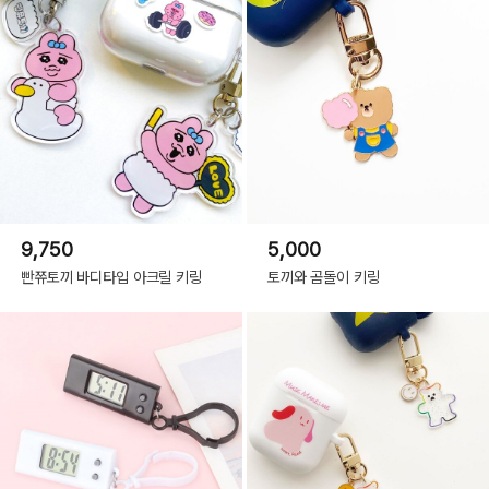
9,750
5,000
빤쮸토끼 바디타입 아크릴 키링
토끼와 곰돌이 키링