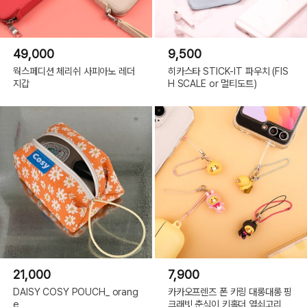
49,000
9,500
웍스페디션 체리쉬 사피아노 레더
히카스타 STICK-IT 파우치 (FIS
지갑
H SCALE or 멀티도트)
21,000
7,900
DAISY COSY POUCH_ orang
카카오프렌즈 폰 키링 대롱대롱 핑
e
크래빗 춘식이 키홀더 열쇠고리