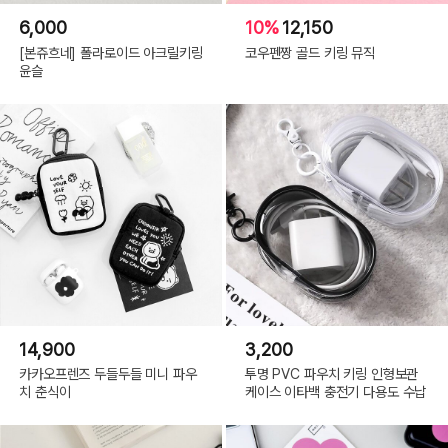
6,000
10%
12,150
[본쥬흐네] 폴라로이드 아크릴키링
코우펜짱 골드 키링 뮤직
윤슬
14,900
3,200
카카오프렌즈 두들두들 미니 파우
투명 PVC 파우치 키링 인형보관
치 춘식이
케이스 이타백 충전기 다용도 수납