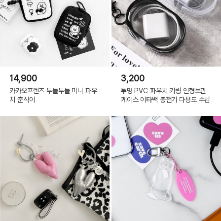
14,900
3,200
카카오프렌즈 두들두들 미니 파우
투명 PVC 파우치 키링 인형보관
치 춘식이
케이스 이타백 충전기 다용도 수납