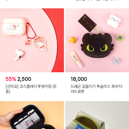
55%
2,500
18,000
[산리오] 코스플레이 투명키링 (6
드래곤 길들이기 투슬리스 파우치-
종)
카드포켓