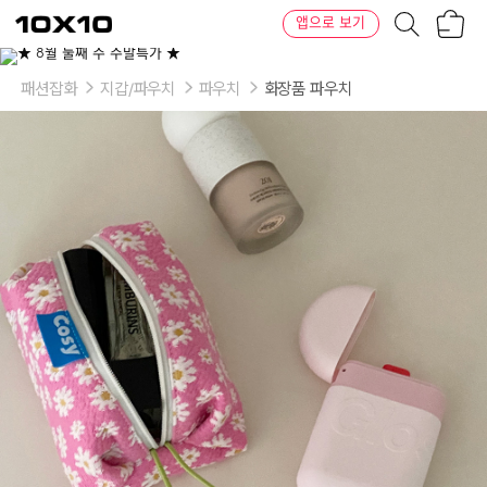
장
텐
앱으로 보기
바
바
구
이
니
텐
패션잡화
지갑/파우치
파우치
화장품 파우치