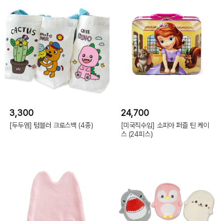
3,300
24,700
[두두엠] 텀블러 크로스백 (4종)
[미국직수입] 소피아 퍼즐 틴 케이
스 (24피스)