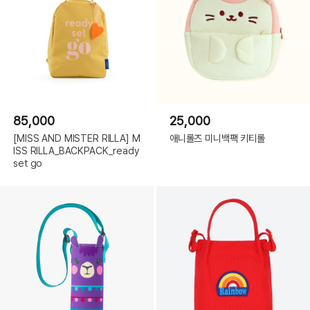
85,000
25,000
[MISS AND MISTER RILLA] M
애니롤즈 미니백팩 키티롤
ISS RILLA_BACKPACK_ready
set go