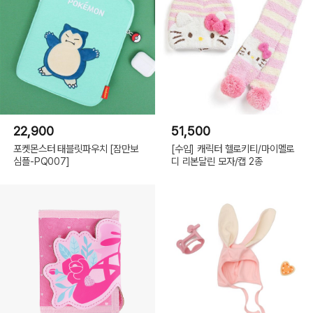
22,900
51,500
포켓몬스터 태블릿파우치 [잠만보
[수입] 캐릭터 헬로키티/마이멜로
심플-PQ007]
디 리본달린 모자/캡 2종