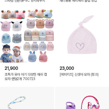
스타템 친환경PVC 양치파우치
채니봉봉 제리제리 플랩 장갑
21,900
23,000
초특가 유아 아기 다양한 매쉬 캡
[에피키즈] 신생아 모자 (핑크)
모자 랜덤2개 700723