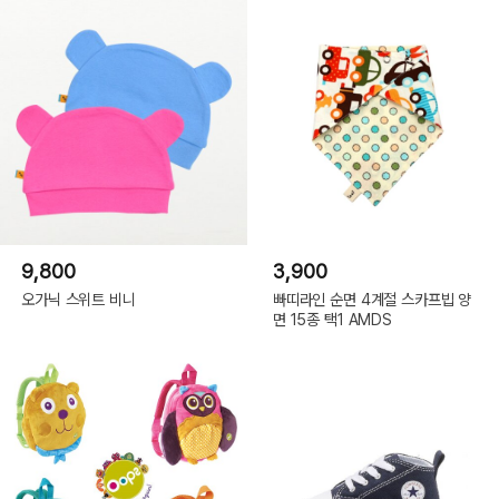
9,800
3,900
오가닉 스위트 비니
빠띠라인 순면 4계절 스카프빕 양
면 15종 택1 AMDS