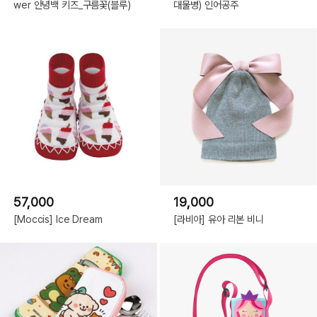
wer 안녕백 키즈_구름꽃(블루)
대물병) 인어공주
57,000
19,000
[Moccis] Ice Dream
[라비아] 유아 리본 비니