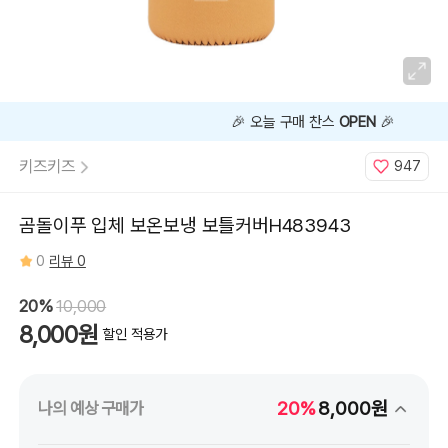
🎉 오늘 구매 찬스
OPEN
🎉
키즈키즈
947
곰돌이푸 입체 보온보냉 보틀커버H483943
0
리뷰 0
20%
10,000
8,000원
할인 적용가
20%
8,000원
나의 예상 구매가