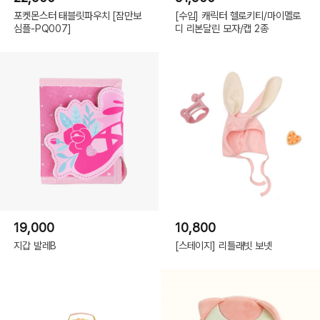
포켓몬스터 태블릿파우치 [잠만보
[수입] 캐릭터 헬로키티/마이멜로
심플-PQ007]
디 리본달린 모자/캡 2종
19,000
10,800
지갑 발레B
[스테이지] 리틀래빗 보넷