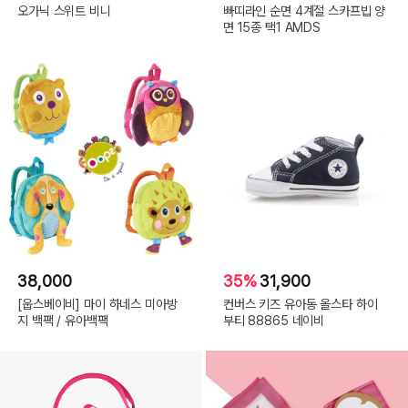
오가닉 스위트 비니
빠띠라인 순면 4계절 스카프빕 양
면 15종 택1 AMDS
38,000
35%
31,900
[웁스베이비] 마이 하네스 미아방
컨버스 키즈 유아동 올스타 하이
지 백팩 / 유아백팩
부티 88865 네이비