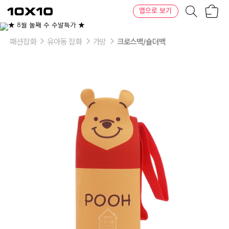
장
텐
앱으로 보기
바
바
구
이
니
텐
패션잡화
유아동 잡화
가방
크로스백/숄더백