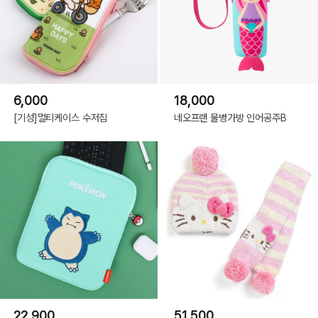
6,000
18,000
[기성]멀티케이스 수저집
네오프랜 물병가방 인어공주B
22,900
51,500