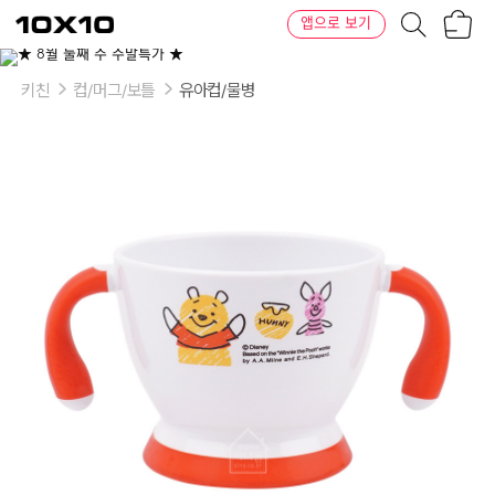
장
텐
앱으로 보기
바
바
구
이
니
텐
키친
컵/머그/보틀
유아컵/물병