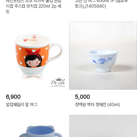
라인프렌즈 초코 피크닉 물컵 손잡
고반 선 머그 600ml 1P (멜로우
이컵 주스컵 양치컵 220ml 2p 세
핑크)_(1405640)
트
6,900
5,000
알럽패밀리 딸 머그
청백원 백자 청매잔 (40ml)