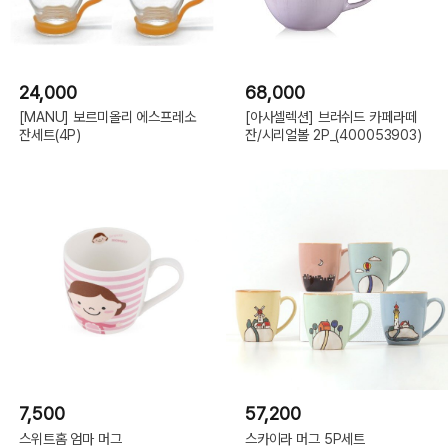
24,000
68,000
[MANU] 보르미올리 에스프레소
[아사셀렉션] 브러쉬드 카페라떼
잔세트(4P)
잔/시리얼볼 2P_(400053903)
7,500
57,200
스위트홈 엄마 머그
스카이라 머그 5P세트