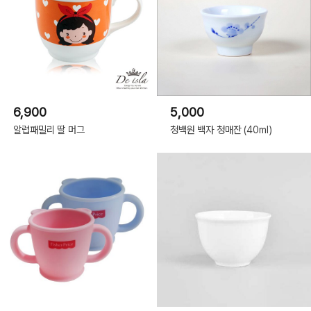
6,900
5,000
알럽패밀리 딸 머그
청백원 백자 청매잔 (40ml)