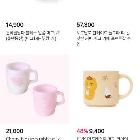
14,900
57,300
은혜를담다 블레스 말씀 머그 2P
보르달로 핀헤이로 플로라 티 컵
(물댄동산) (머그1개+뚜껑1개)
찻잔 커피 머그 카페 포르투갈 수
입
21,000
48%
9,400
Cherry blossom rabbit milk
캐빈인더포레스트 머그_라이언