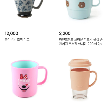
12,000
2,200
붕어무늬 조끼 머그
라인프렌즈 브라운 피크닉 물컵 손
잡이컵 주스컵 양치컵 220ml 2p