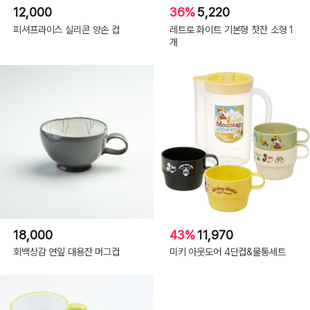
12,000
36%
5,220
피셔프라이스 실리콘 양손 컵
레트로 화이트 기본형 찻잔 소형 1
개
18,000
43%
11,970
회백상감 연잎 대용잔 머그컵
미키 아웃도어 4단컵&물통세트