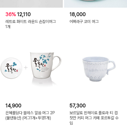
36%
12,110
18,000
레트로 화이트 라운드 손잡이머그
어쩌라구 코미 머그
1개
14,900
57,300
은혜를담다 블레스 말씀 머그 2P
보르달로 핀헤이로 플로라 티 컵
(물댄동산) (머그1개+뚜껑1개)
찻잔 커피 머그 카페 포르투갈 수
입