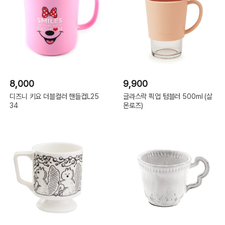
8,000
9,900
디즈니 키요 더블컬러 핸들컵L25
글라스락 픽업 텀블러 500ml (살
34
몬로즈)