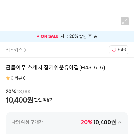
지금
20%
할인 중 🔥
키즈키즈
946
곰돌이푸 스케치 잡기쉬운유아컵(H431616)
0
리뷰 0
20%
13,000
10,400원
할인 적용가
20%
10,400원
나의 예상 구매가