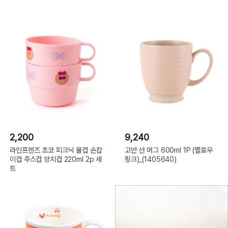
2,200
9,240
라인프렌즈 초코 피크닉 물컵 손잡
고반 선 머그 600ml 1P (멜로우
이컵 주스컵 양치컵 220ml 2p 세
핑크)_(1405640)
트