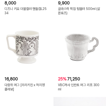
8,000
9,900
디즈니 키요 더블컬러 핸들컵L25
글라스락 픽업 텀블러 500ml (살
34
몬로즈)
16,800
25%
71,250
다람쥐 머그 [리리키친 x 허지영
VBC까사 인칸토 머그 리프 300
콜라보]
ml