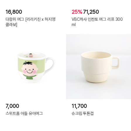
16,800
25%
71,250
다람쥐 머그 [리리키친 x 허지영
VBC까사 인칸토 머그 리프 300
콜라보]
ml
7,000
11,700
스위트홈 아들 유아머그
슈크림 투톤컵