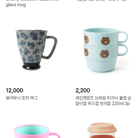
glass mug
12,000
2,200
붕어무늬 조끼 머그
라인프렌즈 브라운 피크닉 물컵 손
잡이컵 주스컵 양치컵 220ml 2p