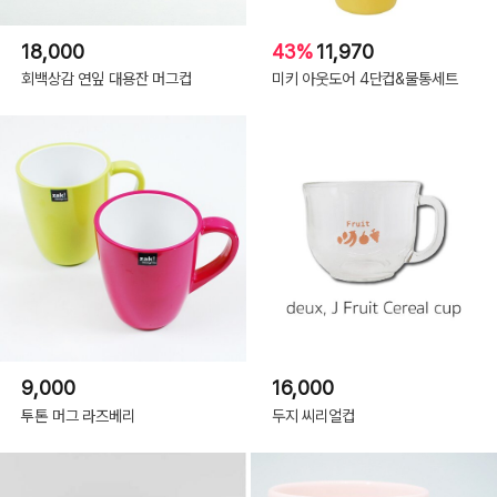
18,000
43%
11,970
회백상감 연잎 대용잔 머그컵
미키 아웃도어 4단컵&물통세트
9,000
16,000
투톤 머그 라즈베리
두지 씨리얼컵