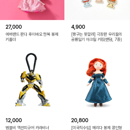
27,000
4,900
에버랜드 판다 후이바오 한복 봉제
[짱구는 못말려] 극장판 우리들의
키홀더
공룡일기 아크릴 키링(랜덤, 7종)
12,000
20,800
범블비 액션피규어 카라비너
[미국직수입] 메리다 봉제 콩인형