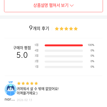
상품설명 펼쳐서 보기
9
개의 후기
5점
100%
구매자 평점
4점
0%
5.0
3점
0%
2점
0%
1점
0%
귀여워서 살 수 밖에 없었어요!
아껴쓸거에요:)
narur**
2026.02.13