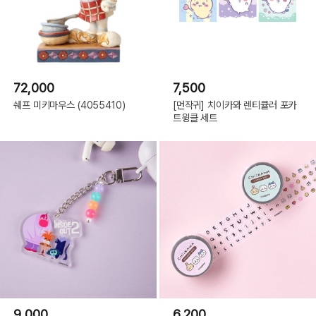
72,000
7,500
쉐프 미키마우스 (4055410)
[먼작귀] 치이카와 렌티큘러 포카
트윙클 세트
9,000
6,200