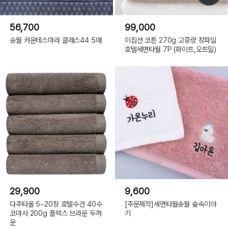
56,700
99,000
송월 카운테스마라 클래스44 5매
이집션 코튼 270g 고중량 장파일
호텔세면타월 7P (화이트,오트밀)
29,900
9,600
다주타올 5~20장 호텔수건 40수
[주문제작]세면타월송월 숲속이야
코마사 200g 플렉스 브라운 두꺼
기
운