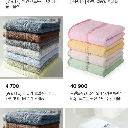
[꽃&라인] 양면 샌드프리 비치타
[주문제작]세면타월송월 앤과폴
올 - 블랙
4,700
40,900
[송월타올] 데일리 호텔수건 데이
브랜드수건10장 오마샤리프특판 1
라인 1매 기념수건 답례품
50g 도톰한 국산 기념 수건 타올