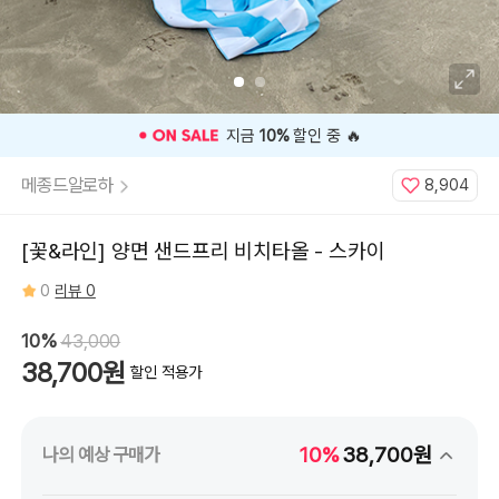
🎉 오늘 구매 찬스
OPEN
🎉
메종드알로하
8,904
[꽃&라인] 양면 샌드프리 비치타올 - 스카이
0
리뷰 0
10%
43,000
38,700원
할인 적용가
10%
38,700원
나의 예상 구매가