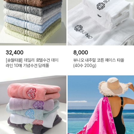
32,400
8,000
[송월타올] 데일리 호텔수건 데이
뷰니오 내추럴 코튼 페이스 타올
라인 10매 기념수건 답례품
(40수 200g)