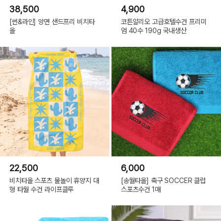
38,500
4,900
[썬&라인] 양면 샌드프리 비치타
코튼알리오 고급호텔수건 프리미
올
엄 40수 190g 국내생산
22,500
6,000
비치타올 스포츠 물놀이 휴양지 대
[송월타올] 축구 SOCCER 클럽
형 타월 수건 라이프클루
스포츠수건 1매