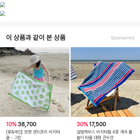
이 상품과 같이 본 상품
Sponsored
10%
38,700
30%
17,500
[꽃&라인] 양면 샌드프리 비치타
설렘하우스 비치타월 4종 계곡 물
올 - 그린
놀이 타올 대형 큰수건