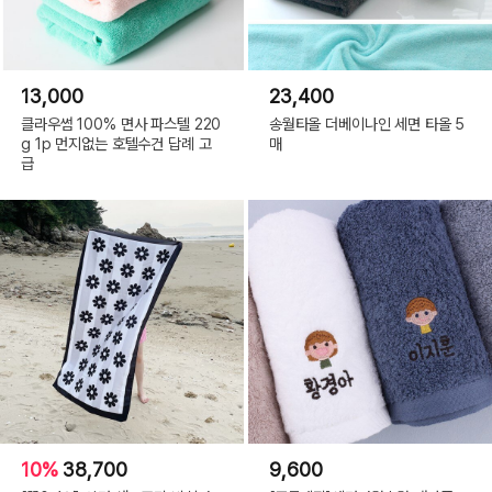
13,000
23,400
클라우썸 100% 면사 파스텔 220
송월타올 더베이나인 세면 타올 5
g 1p 먼지없는 호텔수건 답례 고
매
급
10%
38,700
9,600