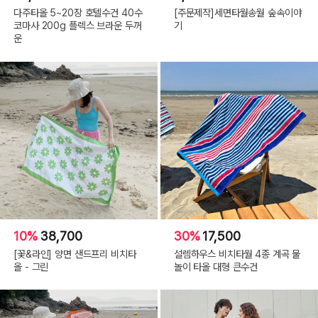
다주타올 5~20장 호텔수건 40수
[주문제작]세면타월송월 숲속이야
코마사 200g 플렉스 브라운 두꺼
기
운
10%
38,700
30%
17,500
[꽃&라인] 양면 샌드프리 비치타
설렘하우스 비치타월 4종 계곡 물
올 - 그린
놀이 타올 대형 큰수건