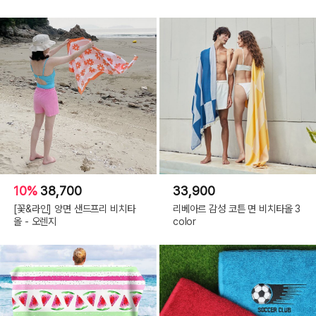
10%
38,700
33,900
[꽃&라인] 양면 샌드프리 비치타
리베아르 감성 코튼 면 비치타올 3
올 - 오렌지
color