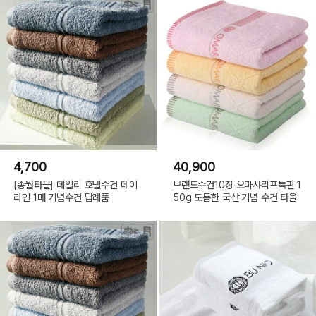
4,700
40,900
[송월타올] 데일리 호텔수건 데이
브랜드수건10장 오마샤리프특판 1
라인 1매 기념수건 답례품
50g 도톰한 국산 기념 수건 타올