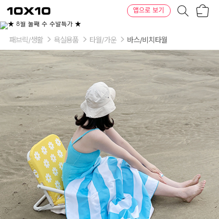
장
텐
앱으로 보기
바
바
구
이
니
텐
패브릭/생활
욕실용품
타월/가운
바스/비치타월