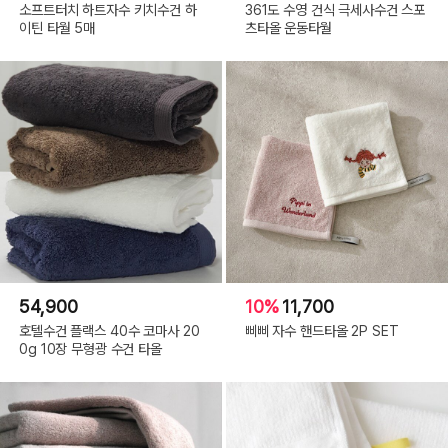
소프트터치 하트자수 키치수건 하
361도 수영 건식 극세사수건 스포
이틴 타월 5매
츠타올 운동타월
54,900
10%
11,700
호텔수건 플랙스 40수 코마사 20
삐삐 자수 핸드타올 2P SET
0g 10장 무형광 수건 타올