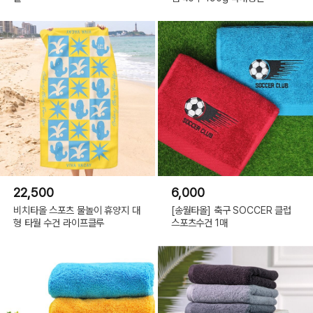
22,500
6,000
비치타올 스포츠 물놀이 휴양지 대
[송월타올] 축구 SOCCER 클럽
형 타월 수건 라이프클루
스포츠수건 1매