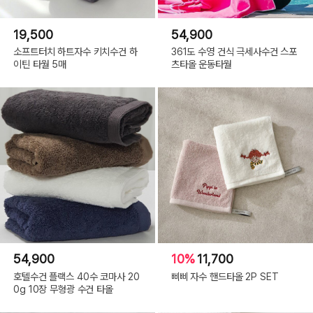
19,500
54,900
소프트터치 하트자수 키치수건 하
361도 수영 건식 극세사수건 스포
이틴 타월 5매
츠타올 운동타월
54,900
10%
11,700
호텔수건 플랙스 40수 코마사 20
삐삐 자수 핸드타올 2P SET
0g 10장 무형광 수건 타올