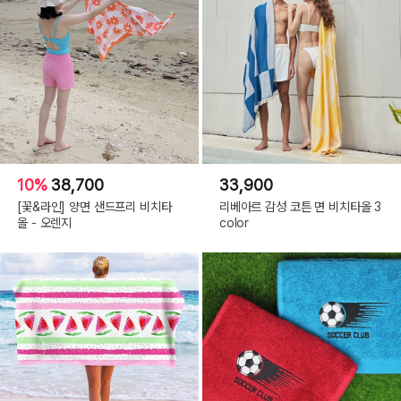
10%
38,700
33,900
[꽃&라인] 양면 샌드프리 비치타
리베아르 감성 코튼 면 비치타올 3
올 - 오렌지
color