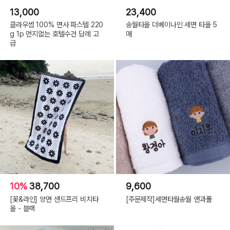
13,000
23,400
클라우썸 100% 면사 파스텔 220
송월타올 더베이나인 세면 타올 5
g 1p 먼지없는 호텔수건 답례 고
매
급
10%
38,700
9,600
[꽃&라인] 양면 샌드프리 비치타
[주문제작]세면타월송월 앤과폴
올 - 블랙