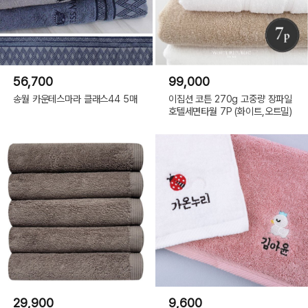
56,700
99,000
송월 카운테스마라 클래스44 5매
이집션 코튼 270g 고중량 장파일
호텔세면타월 7P (화이트,오트밀)
29,900
9,600