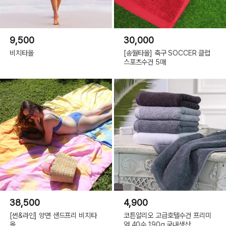
9,500
30,000
비치타올
[송월타올] 축구 SOCCER 클럽
스포츠수건 5매
38,500
4,900
[썬&라인] 양면 샌드프리 비치타
코튼알리오 고급호텔수건 프리미
올
엄 40수 190g 국내생산